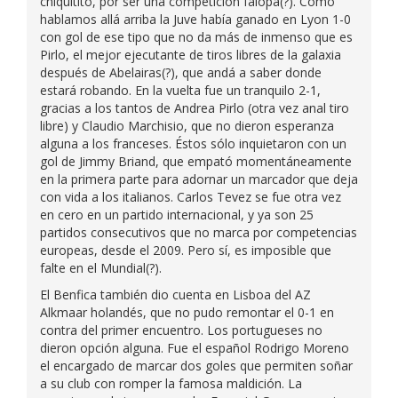
chiquitito, por ser una competición falopa(?). Como
hablamos allá arriba la Juve había ganado en Lyon 1-0
con gol de ese tipo que no da más de inmenso que es
Pirlo, el mejor ejecutante de tiros libres de la galaxia
después de Abelairas(?), que andá a saber donde
estará robando. En la vuelta fue un tranquilo 2-1,
gracias a los tantos de Andrea Pirlo (otra vez anal tiro
libre) y Claudio Marchisio, que no dieron esperanza
alguna a los franceses. Éstos sólo inquietaron con un
gol de Jimmy Briand, que empató momentáneamente
en la primera parte para adornar un marcador que deja
con vida a los italianos. Carlos Tevez se fue otra vez
en cero en un partido internacional, y ya son 25
partidos consecutivos que no marca por competencias
europeas, desde el 2009. Pero sí, es imposible que
falte en el Mundial(?).
El Benfica también dio cuenta en Lisboa del AZ
Alkmaar holandés, que no pudo remontar el 0-1 en
contra del primer encuentro. Los portugueses no
dieron opción alguna. Fue el español Rodrigo Moreno
el encargado de marcar dos goles que permiten soñar
a su club con romper la famosa maldición. La