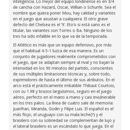
inteligencia. Lo mejor del equipo londinense es en 3/4
de cancha con Hazard, Oscar, Willian o Schurrle. Sea el
nombre que quiera poner Mou, hay calidad y variantes
en el juego que asustan a cualquiera. El otro grave
defecto del Chelsea es el ‘9’. Eto’o si está sano es el
titular, las variantes son Torres o Ba. Ninguno de los
tres ha sido infalible en lo que va de la temporada.
El Atlético es más que un equipo defensivo, por más
que el habitual 4-5-1 luzca de esa manera. Es un
conjunto de jugadores realmente comprometidos con
el juego, que se adaptan siempre al rival y no bajan la
intensidad en los 90 minutos del partido, conscientes
de sus múltiples limitaciones técnicas y, sobre todo,
exprimidores de hasta el último de sus atributos. En el
arco está el prácticamente imbatible Thibaut Courtois,
con su 1.98 y brazos larguísimos, seguro en el juego
aéreo, perfecto en el mano a mano y casi invulnerable
en los tres palos. La línea de cuatro sale de memoria:
Juanfran, Miranda, Godin y Filipe Luis. El español es el
más flojo, el uruguayo con su mala leche(?) y el
brasilero con su sobriedad se complementan de lujo y
el lateral brasilero es un escándalo lo que juega. En el