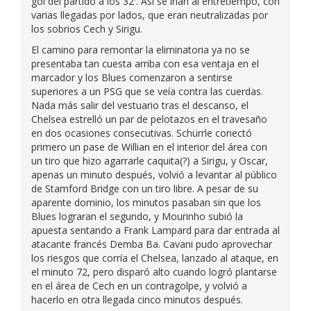
gol del partido a los 32′. Así se irían al entretiempo, con
varias llegadas por lados, que eran neutralizadas por
los sobrios Cech y Sirigu.
El camino para remontar la eliminatoria ya no se
presentaba tan cuesta arriba con esa ventaja en el
marcador y los Blues comenzaron a sentirse
superiores a un PSG que se veía contra las cuerdas.
Nada más salir del vestuario tras el descanso, el
Chelsea estrelló un par de pelotazos en el travesaño
en dos ocasiones consecutivas. Schürrle conectó
primero un pase de Willian en el interior del área con
un tiro que hizo agarrarle caquita(?) a Sirigu, y Oscar,
apenas un minuto después, volvió a levantar al público
de Stamford Bridge con un tiro libre. A pesar de su
aparente dominio, los minutos pasaban sin que los
Blues lograran el segundo, y Mourinho subió la
apuesta sentando a Frank Lampard para dar entrada al
atacante francés Demba Ba. Cavani pudo aprovechar
los riesgos que corría el Chelsea, lanzado al ataque, en
el minuto 72, pero disparó alto cuando logró plantarse
en el área de Cech en un contragolpe, y volvió a
hacerlo en otra llegada cinco minutos después.