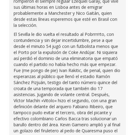
rompieron el siempre regular Ezequiel Garay, que vive
sus últimas horas en Lisboa antes de emigrar
probablemente a Manchester y Nico Gaitán, quien
desde estas líneas esperemos que esté en Brasil con
la selección.
El Sevilla le dio vuelta el resultado al Pobrrrrrto, con
contundencia y sin dejar incertidumbre, pese a que
desde el minuto 54 jugó con un futbolista menos que
el Porto por la expulsión de Coke Andújar. Ni siquiera
así perdió el dominio de una eliminatoria que empató
cuando el partido no había hecho más que empezar.
Fue (me pongo de pie) Ivan Rakitic, de penal, quien dio
esperanzas al público que llenó el estadio Ramón
Sánchez Pizjuán, testigo del tanto número quince del
croata de una temporada que también dio 17
asistencias. Jugando de volante central. Después,
Víctor Machín «Vitolo» hizo el segundo, con una gran
definición delante del arquero Fabiano Ribeiro, que
tampoco pudo evitar el tercero, obra del picante y
efectivo colombiano Carlos Bacca tras solucionar un
barullo dentro del área. Kevin Gameiro amplió y al final
un golazo del firuletero al pedo de Quaresma puso el