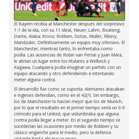
El Bayern recibía al Manchester después del sorpresivo
1-1 de la ida, con su 11 ideal, Neuer; Lahm, Boateng,
Dante, Alaba; Kroos; Robben, Gotze, Muller, Ribery;
Mandzukic. Definitivamente un equipo muy ofensivo. El
Manchester, mientras tanto, lo enfrentaba como
podía. Las ausencias de Robin van Persie y Juan Mata,
le abrían un lugar entre los titulares a Welbeck y
Kagawa. Cualquiera podía imaginar un partido con un
equipo atacando y otro defendiendo e intentando
meter alguna contra.
El desarrollo fue como se suponía. Alemanes atacaban
e ingleses defendían, como en el 42(?). Sin embargo,
los de Manchester lo hacían mejor que los de Munich,
por lo que el resultado en el primer tiempo sería un 0-0
cómodo para el United, que vislumbraba que alguna
contra podía llegar a meter. En el segundo tiempo se
sucederían las ocasiones por medio de Robben y su
clásico enganche para el medio, pero la defensa
visitante hasta ahí era un muro.