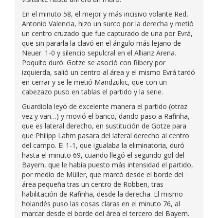
En el minuto 58, el mejor y más incisivo volante Red,
Antonio Valencia, hizo un surco por la derecha y metió
un centro cruzado que fue capturado de una por Evrá,
que sin pararla la clavó en el ángulo más lejano de
Neuer. 1-0 y silencio sepulcral en el Allianz Arena.
Poquito duró. Gotze se asoció con Ribery por
izquierda, salió un centro al área y el mismo Evrá tardó
en cerrar y se le metió Mandzukic, que con un
cabezazo puso en tablas el partido y la serie.
Guardiola leyó de excelente manera el partido (otraz
vez y van…) y movió el banco, dando paso a Rafinha,
que es lateral derecho, en sustitución de Götze para
que Philipp Lahm pasara del lateral derecho al centro
del campo. El 1-1, que igualaba la eliminatoria, duró
hasta el minuto 69, cuando llegó el segundo gol del
Bayern, que le había puesto más intensidad el partido,
por medio de Müller, que marcó desde el borde del
área pequeña tras un centro de Robben, tras
habilitación de Rafinha, desde la derecha. El mismo
holandés puso las cosas claras en el minuto 76, al
marcar desde el borde del área el tercero del Bayern.