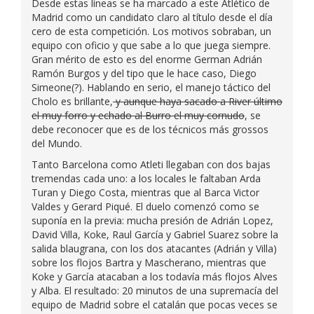
Desde estas líneas se ha marcado a este Atlético de
Madrid como un candidato claro al título desde el día
cero de esta competición. Los motivos sobraban, un
equipo con oficio y que sabe a lo que juega siempre.
Gran mérito de esto es del enorme German Adrián
Ramón Burgos y del tipo que le hace caso, Diego
Simeone(?). Hablando en serio, el manejo táctico del
Cholo es brillante,
y aunque haya sacado a River último
el muy forro y echado al Burro el muy cornudo
, se
debe reconocer que es de los técnicos más grossos
del Mundo.
Tanto Barcelona como Atleti llegaban con dos bajas
tremendas cada uno: a los locales le faltaban Arda
Turan y Diego Costa, mientras que al Barca Victor
Valdes y Gerard Piqué. El duelo comenzó como se
suponía en la previa: mucha presión de Adrián Lopez,
David Villa, Koke, Raul García y Gabriel Suarez sobre la
salida blaugrana, con los dos atacantes (Adrián y Villa)
sobre los flojos Bartra y Mascherano, mientras que
Koke y García atacaban a los todavía más flojos Alves
y Alba. El resultado: 20 minutos de una supremacía del
equipo de Madrid sobre el catalán que pocas veces se