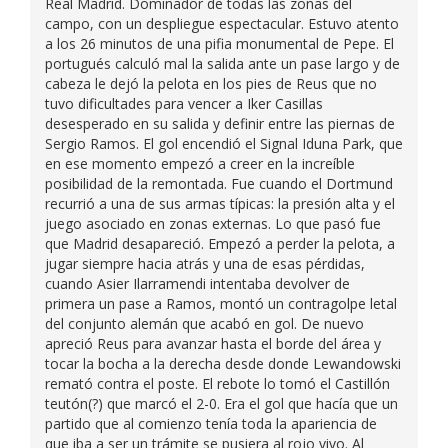
Real Madrid. Dominador de todas las zonas del
campo, con un despliegue espectacular. Estuvo atento
a los 26 minutos de una pifia monumental de Pepe. El
portugués calculó mal la salida ante un pase largo y de
cabeza le dejó la pelota en los pies de Reus que no
tuvo dificultades para vencer a Iker Casillas
desesperado en su salida y definir entre las piernas de
Sergio Ramos. El gol encendió el Signal Iduna Park, que
en ese momento empezó a creer en la increíble
posibilidad de la remontada. Fue cuando el Dortmund
recurrió a una de sus armas típicas: la presión alta y el
juego asociado en zonas externas. Lo que pasó fue
que Madrid desapareció. Empezó a perder la pelota, a
jugar siempre hacia atrás y una de esas pérdidas,
cuando Asier Ilarramendi intentaba devolver de
primera un pase a Ramos, montó un contragolpe letal
del conjunto alemán que acabó en gol. De nuevo
apreció Reus para avanzar hasta el borde del área y
tocar la bocha a la derecha desde donde Lewandowski
remató contra el poste. El rebote lo tomó el Castillón
teutón(?) que marcó el 2-0. Era el gol que hacía que un
partido que al comienzo tenía toda la apariencia de
que iba a ser un trámite se pusiera al rojo vivo. Al