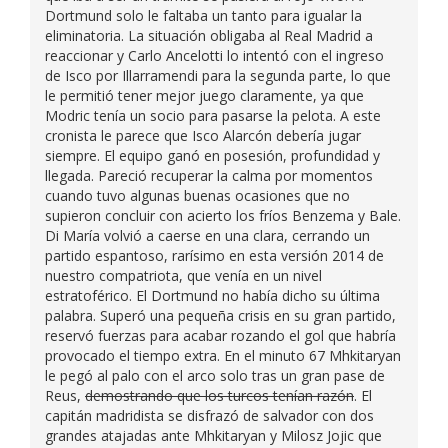
Dortmund solo le faltaba un tanto para igualar la
eliminatoria. La situación obligaba al Real Madrid a
reaccionar y Carlo Ancelotti lo intentó con el ingreso
de Isco por Illarramendi para la segunda parte, lo que
le permitió tener mejor juego claramente, ya que
Modric tenía un socio para pasarse la pelota. A este
cronista le parece que Isco Alarcón debería jugar
siempre. El equipo ganó en posesión, profundidad y
llegada. Pareció recuperar la calma por momentos
cuando tuvo algunas buenas ocasiones que no
supieron concluir con acierto los fríos Benzema y Bale.
Di María volvió a caerse en una clara, cerrando un
partido espantoso, rarísimo en esta versión 2014 de
nuestro compatriota, que venía en un nivel
estratoférico. El Dortmund no había dicho su última
palabra. Superó una pequeña crisis en su gran partido,
reservó fuerzas para acabar rozando el gol que habría
provocado el tiempo extra. En el minuto 67 Mhkitaryan
le pegó al palo con el arco solo tras un gran pase de
Reus,
demostrando que los turcos tenían razón
. El
capitán madridista se disfrazó de salvador con dos
grandes atajadas ante Mhkitaryan y Milosz Jojic que