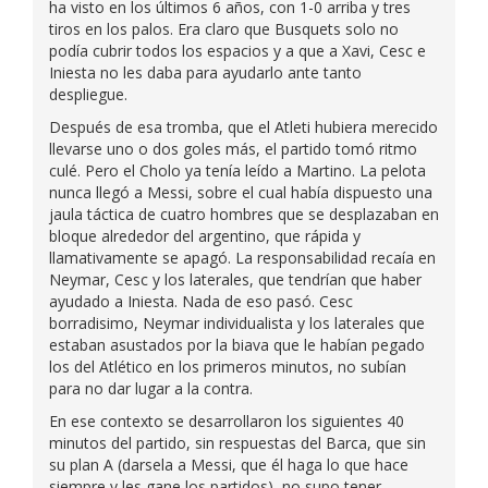
ha visto en los últimos 6 años, con 1-0 arriba y tres
tiros en los palos. Era claro que Busquets solo no
podía cubrir todos los espacios y a que a Xavi, Cesc e
Iniesta no les daba para ayudarlo ante tanto
despliegue.
Después de esa tromba, que el Atleti hubiera merecido
llevarse uno o dos goles más, el partido tomó ritmo
culé. Pero el Cholo ya tenía leído a Martino. La pelota
nunca llegó a Messi, sobre el cual había dispuesto una
jaula táctica de cuatro hombres que se desplazaban en
bloque alrededor del argentino, que rápida y
llamativamente se apagó. La responsabilidad recaía en
Neymar, Cesc y los laterales, que tendrían que haber
ayudado a Iniesta. Nada de eso pasó. Cesc
borradisimo, Neymar individualista y los laterales que
estaban asustados por la biava que le habían pegado
los del Atlético en los primeros minutos, no subían
para no dar lugar a la contra.
En ese contexto se desarrollaron los siguientes 40
minutos del partido, sin respuestas del Barca, que sin
su plan A (darsela a Messi, que él haga lo que hace
siempre y les gane los partidos), no supo tener