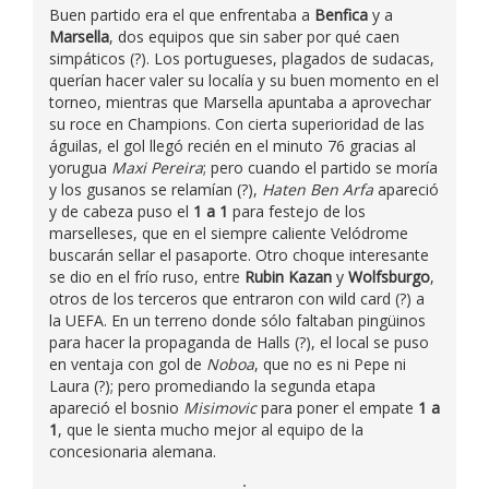
Buen partido era el que enfrentaba a
Benfica
y a
Marsella
, dos equipos que sin saber por qué caen
simpáticos (?). Los portugueses, plagados de sudacas,
querían hacer valer su localía y su buen momento en el
torneo, mientras que Marsella apuntaba a aprovechar
su roce en Champions. Con cierta superioridad de las
águilas, el gol llegó recién en el minuto 76 gracias al
yorugua
Maxi Pereira
; pero cuando el partido se moría
y los gusanos se relamían (?),
Haten Ben Arfa
apareció
y de cabeza puso el
1 a 1
para festejo de los
marselleses, que en el siempre caliente Velódrome
buscarán sellar el pasaporte. Otro choque interesante
se dio en el frío ruso, entre
Rubin Kazan
y
Wolfsburgo
,
otros de los terceros que entraron con wild card (?) a
la UEFA. En un terreno donde sólo faltaban pingüinos
para hacer la propaganda de Halls (?), el local se puso
en ventaja con gol de
Noboa
, que no es ni Pepe ni
Laura (?); pero promediando la segunda etapa
apareció el bosnio
Misimovic
para poner el empate
1 a
1
, que le sienta mucho mejor al equipo de la
concesionaria alemana.