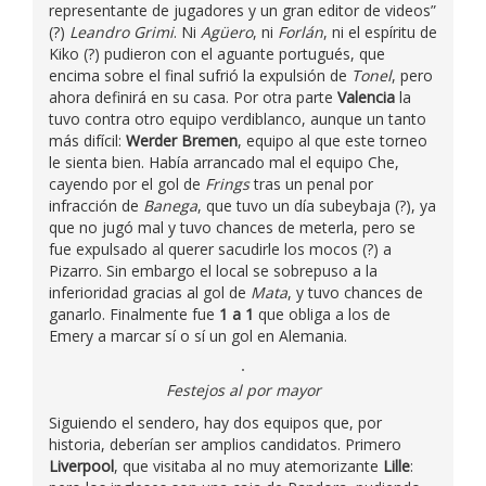
representante de jugadores y un gran editor de videos”
(?)
Leandro Grimi
. Ni
Agüero
, ni
Forlán
, ni el espíritu de
Kiko (?) pudieron con el aguante portugués, que
encima sobre el final sufrió la expulsión de
Tonel
, pero
ahora definirá en su casa. Por otra parte
Valencia
la
tuvo contra otro equipo verdiblanco, aunque un tanto
más difícil:
Werder Bremen
, equipo al que este torneo
le sienta bien. Había arrancado mal el equipo Che,
cayendo por el gol de
Frings
tras un penal por
infracción de
Banega
, que tuvo un día subeybaja (?), ya
que no jugó mal y tuvo chances de meterla, pero se
fue expulsado al querer sacudirle los mocos (?) a
Pizarro. Sin embargo el local se sobrepuso a la
inferioridad gracias al gol de
Mata
, y tuvo chances de
ganarlo. Finalmente fue
1 a 1
que obliga a los de
Emery a marcar sí o sí un gol en Alemania.
Festejos al por mayor
Siguiendo el sendero, hay dos equipos que, por
historia, deberían ser amplios candidatos. Primero
Liverpool
, que visitaba al no muy atemorizante
Lille
: