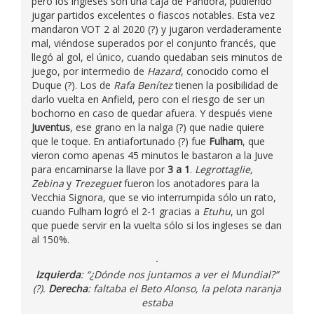
pero los ingleses son una caja de Pandora, pudiendo
jugar partidos excelentes o fiascos notables. Esta vez
mandaron VOT 2 al 2020 (?) y jugaron verdaderamente
mal, viéndose superados por el conjunto francés, que
llegó al gol, el único, cuando quedaban seis minutos de
juego, por intermedio de
Hazard
, conocido como el
Duque (?). Los de
Rafa Benítez
tienen la posibilidad de
darlo vuelta en Anfield, pero con el riesgo de ser un
bochorno en caso de quedar afuera. Y después viene
Juventus
, ese grano en la nalga (?) que nadie quiere
que le toque. En antiafortunado (?) fue
Fulham
, que
vieron como apenas 45 minutos le bastaron a la Juve
para encaminarse la llave por
3 a 1
.
Legrottaglie,
Zebina
y
Trezeguet
fueron los anotadores para la
Vecchia Signora, que se vio interrumpida sólo un rato,
cuando Fulham logró el 2-1 gracias a
Etuhu
, un gol
que puede servir en la vuelta sólo si los ingleses se dan
al 150%.
Izquierda
: “¿Dónde nos juntamos a ver el Mundial?”
(?).
Derecha
: faltaba el Beto Alonso, la pelota naranja
estaba