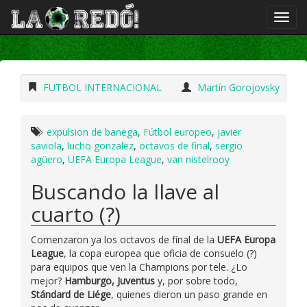
FUTBOL INTERNACIONAL
Martín Gorojovsky
expulsion de banega
,
Fútbol europeo
,
javier
saviola
,
lucho gonzalez
,
octavos de final
,
sergio
agüero
,
UEFA Europa League
,
van nistelrooy
Buscando la llave al
cuarto (?)
Comenzaron ya los octavos de final de la
UEFA Europa
League
, la copa europea que oficia de consuelo (?)
para equipos que ven la Champions por tele. ¿Lo
mejor?
Hamburgo, Juventus
y, por sobre todo,
Stándard de Liége
, quienes dieron un paso grande en