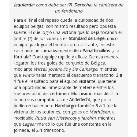
Izquierda
: como debe ser (?).
Derecha
: la camiseta de
un fenómeno
Para el final del repaso queda la curiosidad de dos
equipos belgas, con mismo resultado pero opuesta
suerte. El que logró una victoria que lo deja tocando el
timbre (?) de los cuartos es
Standard de Liége
, único
equipo que logró el triunfo como visitante, en este
caso ante un llamativamente tibio
Panathinaikos
. ¿La
fórmula? Contragolpe rápido y eficaz. De esa manera
llegaron los tres goles del conjunto de Bélgica,
mediante
Witsel, Jovanovic
y
De Camargo
, mientras
que
Vintra
había marcado el descuento transitorio.
3 a
1
fue el resultado para el equipo visitante, que tiene
una oportunidad inmejorable de meterse entre los
mejores ocho del certamen. Muchísimo más difícil la
tienen sus compatriotas de
Anderlecht
, que poco
pudieron hacer ante
Hamburgo
: también
3 a 1
fue la
victoria de los teutones, con goles de
Mathijsen
, el
inoxidable
Ruud Van Nistelrooy
y
Jarolím
, mientras
que
Legear
marcó lo que fue una constante en la
jornada, el 2-1 transitorio.