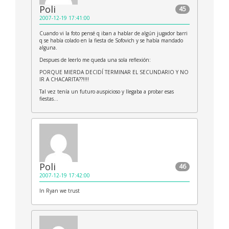
Poli
45
2007-12-19 17:41:00
Cuando vi la foto pensé q iban a hablar de algún jugador barri
q se había colado en la fiesta de Sofovich y se había mandado
alguna.
Despues de leerlo me queda una sola reflexión:
PORQUE MIERDA DECIDÍ TERMINAR EL SECUNDARIO Y NO
IR A CHACARITA??!!!!
Tal vez tenía un futuro auspicioso y llegaba a probar esas
fiestas…
Poli
46
2007-12-19 17:42:00
In Ryan we trust