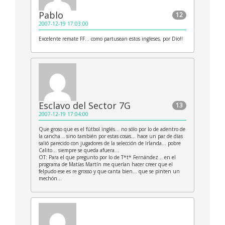
Pablo
12
2007-12-19 17:03:00
Excelente remate FF… como partusean estos ingleses, por Dio!!
Esclavo del Sector 7G
13
2007-12-19 17:04:00
Que groso que es el fútbol inglés… no sólo por lo de adentro de
la cancha… sino también por estas cosas… hace un par de días
salió parecido con jugadores de la selección de Irlanda… pobre
Calito… siempre se queda afuera…
OT: Para el que pregunto por lo de T*t* Fernández… en el
programa de Matías Martín me querían hacer creer que el
felpudo ese es re grosso y que canta bien… que se pinten un
mechón…