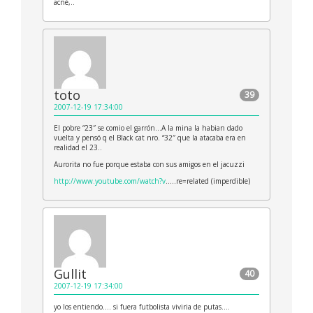
acné,..
toto
39
2007-12-19 17:34:00
El pobre “23″ se comio el garrón…A la mina la habian dado
vuelta y pensó q el Black cat nro. “32″ que la atacaba era en
realidad el 23..
Aurorita no fue porque estaba con sus amigos en el jacuzzi
http://www.youtube.com/watch?v
…..re=related (imperdible)
Gullit
40
2007-12-19 17:34:00
yo los entiendo…. si fuera futbolista viviria de putas….