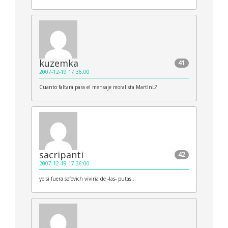
kuzemka
41
2007-12-19 17:36:00
Cuanto faltará para el mensaje moralista MartìnL?
sacripanti
42
2007-12-19 17:36:00
yo si fuera sofovich viviria de -las- putas…