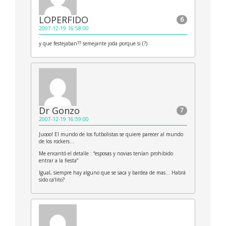
LOPERFIDO
6
2007-12-19 16:58:00
y que festejaban?? semejante joda porque si (?)
Dr Gonzo
7
2007-12-19 16:59:00
Juooo! El mundo de los futbolistas se quiere parecer al mundo
de los rockers…
Me encantó el detalle : “esposas y novias tenían prohibido
entrar a la fiesta”
Igual, siempre hay alguno que se saca y bardea de mas… Habrá
sido ca’lito?