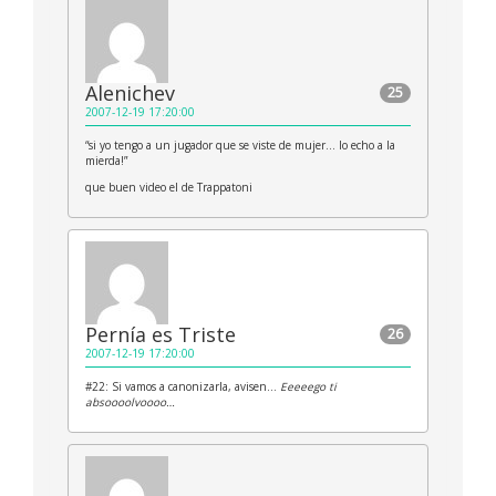
Alenichev
25
2007-12-19 17:20:00
“si yo tengo a un jugador que se viste de mujer… lo echo a la
mierda!”
que buen video el de Trappatoni
Pernía es Triste
26
2007-12-19 17:20:00
#22: Si vamos a canonizarla, avisen…
Eeeeego ti
absoooolvoooo…