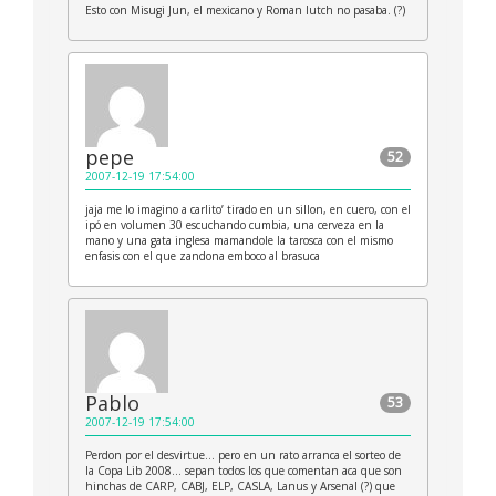
Esto con Misugi Jun, el mexicano y Roman Iutch no pasaba. (?)
pepe
52
2007-12-19 17:54:00
jaja me lo imagino a carlito’ tirado en un sillon, en cuero, con el
ipó en volumen 30 escuchando cumbia, una cerveza en la
mano y una gata inglesa mamandole la tarosca con el mismo
enfasis con el que zandona emboco al brasuca
Pablo
53
2007-12-19 17:54:00
Perdon por el desvirtue… pero en un rato arranca el sorteo de
la Copa Lib 2008… sepan todos los que comentan aca que son
hinchas de CARP, CABJ, ELP, CASLA, Lanus y Arsenal (?) que