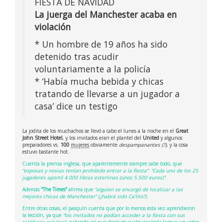
FIESTA DE NAVIDAD
La juerga del Manchester acaba en
violación
* Un hombre de 19 años ha sido
detenido tras acudir
voluntariamente a la policía
* ‘Había mucha bebida y chicas
tratando de llevarse a un jugador a
casa’ dice un testigo
La jodita de los muchachos se llevó a cabo el lunes a la noche en el
Great
John Street Hotel
, y los invitados eran el plantel del
United
y algunos
preparadores vs.
100
mujeres
obviamente
despampanantes (?)
, y la cosa
estuvo bastante hot.
Cuenta la prensa inglesa, que aparentemente siempre sabe todo, que
“esposas y novias tenían prohibido entrar a la fiesta”
.
“Cada uno de los 25
jugadores aportó 4.000 libras esterlinas (unos 5.500 euros)”
.
Además
“The Times”
afirma que
“alguien se encargó de localizar a las
mejores chicas de Manchester” (¿habrá sido Ca’lito?)
.
Entre otras cosas, el pasquín cuenta que por lo menos esta vez aprendieron
la lección, ya que
“los invitados no podían acceder a la fiesta con sus