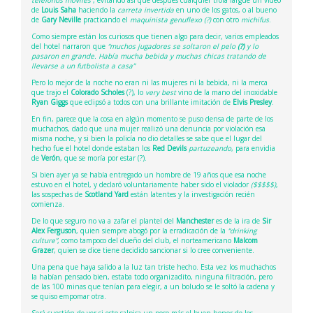
teléfonos móviles”
, evitando así que después cualquier trola largue un video
de
Louis Saha
haciendo la
carreta invertida
en uno de los gatos, o al bueno
de
Gary Neville
practicando el
maquinista genuflexo (?)
con otro
michifus
.
Como siempre están los curiosos que tienen algo para decir, varios empleados
del hotel narraron que
“muchos jugadores se soltaron el pelo
(?)
y lo
pasaron en grande. Había mucha bebida y muchas chicas tratando de
llevarse a un futbolista a casa”
Pero lo mejor de la noche no eran ni las mujeres ni la bebida, ni la merca
que trajo el
Colorado Scholes
(?), lo
very best
vino de la mano del inoxidable
Ryan Giggs
que eclipsó a todos con una brillante imitación de
Elvis Presley
.
En fin, parece que la cosa en algún momento se puso densa de parte de los
muchachos, dado que una mujer realizó una denuncia por violación esa
misma noche, y si bien la policía no dio detalles se sabe que el lugar del
hecho fue el hotel donde estaban los
Red Devils
partuzeando
, para envidia
de
Verón
, que se moría por estar (?).
Si bien ayer ya se había entregado un hombre de 19 años que esa noche
estuvo en el hotel, y declaró voluntariamente haber sido el violador
($$$$$)
,
las sospechas de
Scotland Yard
están latentes y la investigación recién
comienza.
De lo que seguro no va a zafar el plantel del
Manchester
es de la ira de
Sir
Alex Ferguson
, quien siempre abogó por la erradicación de la
“drinking
culture”
, como tampoco del dueño del club, el norteamericano
Malcom
Grazer
, quien se dice tiene decidido sancionar si lo cree conveniente.
Una pena que haya salido a la luz tan triste hecho. Esta vez los muchachos
la habían pensado bien, estaba todo organizadito, ninguna filtración, pero
de las 100 minas que tenían para elegir, a un boludo se le soltó la cadena y
se quiso empomar otra.