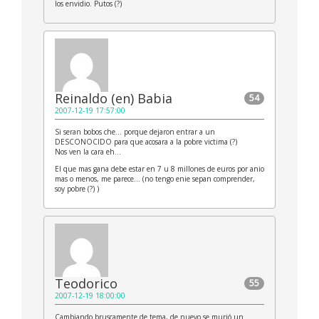
los envidio. Putos (?)
Reinaldo (en) Babia
54
2007-12-19 17:57:00
Si seran bobos che… porque dejaron entrar a un
DESCONOCIDO para que acosara a la pobre victima (?)
Nos ven la cara eh…
El que mas gana debe estar en 7 u 8 millones de euros por anio
mas o menos, me parece… (no tengo enie sepan comprender,
soy pobre (?) )
Teodorico
55
2007-12-19 18:00:00
Cambiando bruscamente de tema, de nuevo se murió un