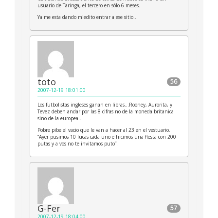
usuario de Taringa, el tercero en sólo 6 meses.
Ya me esta dando miedito entrar a ese sitio…
toto
56
2007-12-19 18:01:00
Los futbolistas ingleses ganan en libras…Rooney, Aurorita, y
Tevez deben andar por las 8 cifras no de la moneda britanica
sino de la europea…
Pobre pibe el vacio que le van a hacer al 23 en el vestuario.
“Ayer pusimos 10 lucas cada uno e hicimos una fiesta con 200
putas y a vos no te invitamos puto”.
G-Fer
57
2007-12-19 18:04:00