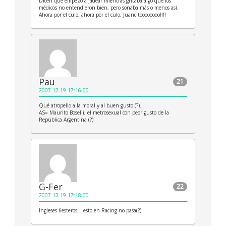
Dicen que empezó a jadear mientras gritaba algo que los
médicos no entendieron bien, pero sonaba más o menos así:
Ahora por el culo, ahora por el culo, Juancitoooooooo!!!!
Pau
21
2007-12-19 17:16:00
Qué atropello a la moral y al buen gusto (?).
AS= Maurito Boselli, el metrosexual con peor gusto de la
República Argentina (?).
G-Fer
22
2007-12-19 17:18:00
Ingleses fiesteros… esto en Racing no pasa(?)