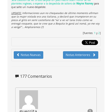
Será cuestión de ver si esto salpica un poco más el buen honor de los
planteles ingleses, o esperar a la despedida de soltero de
Wayne Rooney
para
que salte un nuevo despelote.
UPDATE:
Informaciones aun no chequeadas de último momento afirman
que la mujer violada era una italiana, y declaró que irrumpieron en su
pieza al grito en semi castellano de “va’ a ve vo’ tana trola como va
entregá rosquete, que te cree que a Boquita le ganá así nomá, yo me voy
a vengá’”… Ampliaremos (?)
[fuentes:
1
y
2
]
Notas Nuevas
Notas Anteriores
177
Comentarios
guerrita
1