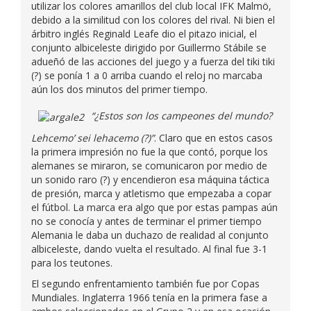
utilizar los colores amarillos del club local IFK Malmö,
debido a la similitud con los colores del rival. Ni bien el
árbitro inglés Reginald Leafe dio el pitazo inicial, el
conjunto albiceleste dirigido por Guillermo Stábile se
adueñó de las acciones del juego y a fuerza del tiki tiki
(?) se ponía 1 a 0 arriba cuando el reloj no marcaba
aún los dos minutos del primer tiempo.
“¿Estos son los campeones del mundo?
Lehcemo’ sei lehacemo (?)”
. Claro que en estos casos
la primera impresión no fue la que contó, porque los
alemanes se miraron, se comunicaron por medio de
un sonido raro (?) y encendieron esa máquina táctica
de presión, marca y atletismo que empezaba a copar
el fútbol. La marca era algo que por estas pampas aún
no se conocía y antes de terminar el primer tiempo
Alemania le daba un duchazo de realidad al conjunto
albiceleste, dando vuelta el resultado. Al final fue 3-1
para los teutones.
El segundo enfrentamiento también fue por Copas
Mundiales. Inglaterra 1966 tenía en la primera fase a