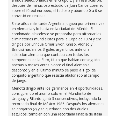
ambos seleccionados en el Grupo 2 y en esa ocasión,
después del minucioso estudio de Juan Carlos Lorenzo
sobre el fútbol europeo, el tedioso y aburrido 0 a 0 se
convirtió en realidad.
Siete años más tarde Argentina jugaba por primera vez
en Alemania y lo hacía en la ciudad de Münich. El
combinado albiceleste se preparaba para afrontar las
eliminatorias mundialistas para la Copa de 1974 y era
dirigida por Enrique Omar Sívori. Ghiso, Alonso y
Brindisi hacían los 3 goles argentinos ante una
selección alemana que contaba con todos los
campeones de la Euro, título que habían conseguido
apenas 6 meses antes. Sobre el final Alemania
descontó y en el último minuto se puso a 1 gol del
conjunto argentino que resistía abulonado al campo
de juego.
Menotti dirigió ante los germanos en 4 oportunidades,
consiguiendo el triunfo sólo en el Mundialito de
Uruguay y Bilardo ganó 3 consecutivos, incluyendo la
recordada final de México 1986. Después los alemanes
se enojaron (?) y se quedaron con dos duelos
seguidos, también con una recordada final: la de Italia