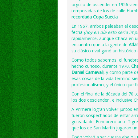
orgullo de ascender en 1956 vie
temporadas de los de calle Humb
recordada Copa Suecia
.
En 1967, ambos peleaban el desce
fecha
(hoy en día esto sería imp
rápidamente, aunque Chaca en u
encuentro que a la gente de
Atla
su clásico rival ganó un históric
Como todos sabemos, el funebre
hecho curioso, durante 1970,
Cha
Daniel Carnevali
, y como parte d
esas cosas de la vida terminó si
profesionalismo, y el único que f
Con el final de la década del 70
los dos descienden, e inclusive 
A Primera logran volver juntos e
fueron sospechados de estar ar
goleada del Funebrero ante Tigre
que los de San Martín jugaran un 
Todo volvió a ser cuesta abajo l