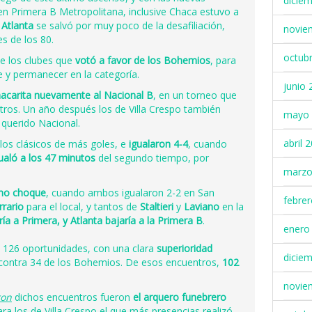
dicie
 Primera B Metropolitana, inclusive Chaca estuvo a
y
Atlanta
se salvó por muy poco de la desafiliación,
novie
es de los 80.
octub
e los clubes que
votó a favor de los Bohemios
, para
se y permanecer en la categoría.
junio 
acarita nuevamente al Nacional B
, en un torneo que
otros. Un año después los de Villa Crespo también
mayo 
l querido Nacional.
abril 
los clásicos de más goles, e
igualaron 4-4
, cuando
aló a los 47 minutos
del segundo tiempo, por
marzo
mo choque
, cuando ambos igualaron 2-2 en San
febre
rrario
para el local, y tantos de
Staltieri
y
Laviano
en la
a a Primera, y Atlanta bajaría a la Primera B
.
enero
n 126 oportunidades, con una clara
superioridad
dicie
contra 34 de los Bohemios. De esos encuentros,
102
novie
ron
dichos encuentros fueron
el arquero funebrero
para los de Villa Crespo el que más presencias realizó