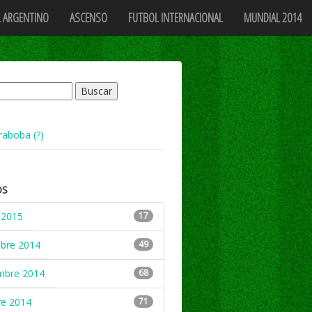
 ARGENTINO
ASCENSO
FUTBOL INTERNACIONAL
MUNDIAL 2014
raboba (?)
OS
 2015
17
mbre 2014
49
mbre 2014
68
re 2014
71