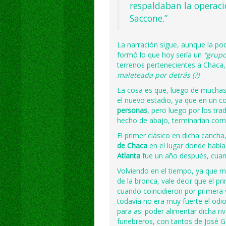
respaldaban la operaci
Saccone.”
La narración sigue, aunque la p
formó lo que hoy sería un
“grupo
terrenos pertenecientes a Chaca,
maleteada por detrás (?)
.
La cosa es que, luego de muchas
el nuevo estadio, ya que en un 
personas
, pero luego por los tr
hecho de abajo, terminarían co
El primer clásico en dicha canch
de Chaca
en el lugar donde había 
Atlanta
fue un año después, cuan
Volviendo en el tiempo, ya que me
de la bronca, vale decir que el p
cuando coincidieron por primera 
todavía no era muy fuerte el od
para asi poder alimentar dicha riv
funebreros, con tantos de José Gas