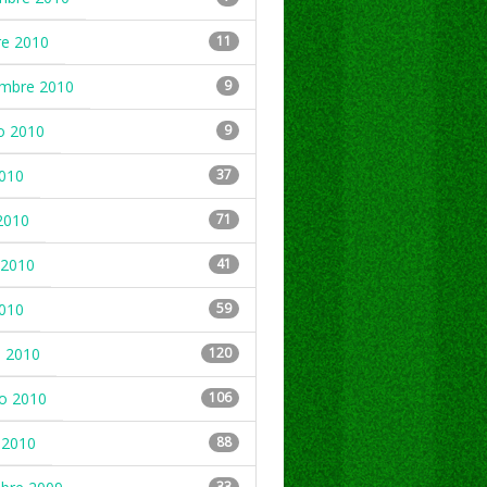
re 2010
11
embre 2010
9
o 2010
9
2010
37
2010
71
2010
41
2010
59
 2010
120
ro 2010
106
 2010
88
33