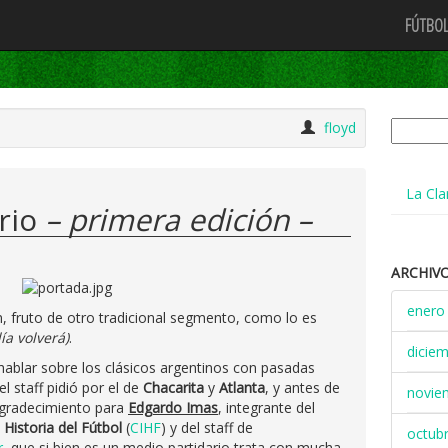
FÚTBOL
Buscar:
floyd
La Cla
rrio
– primera edición –
ARCHIV
enero
fruto de otro tradicional segmento, como lo es
ía volverá)
.
dicie
hablar sobre los clásicos argentinos con pasadas
el staff pidió por el de
Chacarita
y
Atlanta
, y antes de
novie
 agradecimiento para
Edgardo Imas
, integrante del
 Historia del Fútbol
(
CIHF
) y del staff de
octub
r
, que si bien es un medio partidario trata con mucha