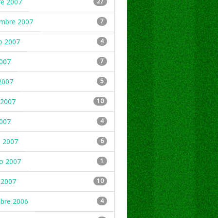
re 2007
27
embre 2007
7
o 2007
4
2007
7
2007
5
2007
10
2007
4
 2007
6
ro 2007
1
 2007
10
mbre 2006
4