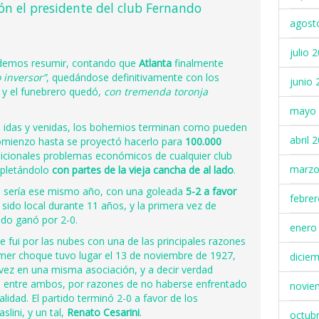
ón el presidente del club Fernando
agost
julio 
odemos resumir, contando que
Atlanta
finalmente
 inversor”
, quedándose definitivamente con los
junio 
 y el funebrero quedó,
con tremenda toronja
mayo 
 idas y venidas, los bohemios terminan como pueden
abril 
comienzo hasta se proyectó hacerlo para
100.000
adicionales problemas económicos de cualquier club
marzo
mpletándolo
con partes de la vieja cancha de al lado
.
a, sería ese mismo año, con una goleada
5-2 a favor
febre
sido local durante 11 años, y la primera vez de
do ganó por 2-0.
enero
 fui por las nubes con una de las principales razones
rimer choque tuvo lugar el 13 de noviembre de 1927,
dicie
vez en una misma asociación, y a decir verdad
io entre ambos, por razones de no haberse enfrentado
novie
alidad. El partido terminó 2-0 a favor de los
lini, y un tal,
Renato Cesarini
.
octub