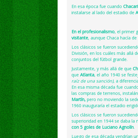
En esa época fue cuando
Chacar
instalarse al lado del estadio de
A
En el profesionalismo
, el primer
visitante
, aunque Chaca hacía de l
Los clásicos se fueron sucediend
División, en los cuáles más allá 
conjuntos del fútbol grande.
Justamente, y más allá de que
Ch
que
Atlanta
, el año 1940 se fest
raíz de una sanción)
, a diferenc
En esa misma década fue cuando
las compras de terrenos, instalá
Martín,
pero no moviendo la sede 
1960 inauguraría el estadio erig
Los clásicos se fueron sucediend
superioridad en 1944 se daba la
con 5 goles de Luciano Agnolín
.
Luego de esa década vendrían un