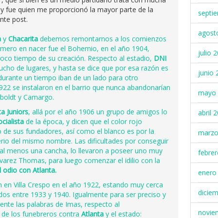
, y fue quien me proporcionó la mayor parte de la
septi
ente post.
agost
a
y
Chacarita
debemos remontarnos a los comienzos
imero en nacer fue el Bohemio, en el año 1904,
julio 
oco tiempo de su creación. Respecto al estadio,
DNI
ucho de lugares, y hasta se dice que por esa razón es
junio 
 durante un tiempo iban de un lado para otro
22 se instalaron en el barrio que nunca abandonarían
mayo 
mboldt y Camargo.
ta Juniors
, allá por el año 1906 un grupo de amigos lo
abril 
cialista
de la época, y dicen que el color rojo
o de sus fundadores, así como el blanco es por la
marzo
erio del mismo nombre. Las dificultades por conseguir
o al menos una cancha, lo llevaron a poseer uno muy
febre
lvarez Thomas, para luego comenzar el idilio con la
 odio con Atlanta.
enero
on en Villa Crespo en el año 1922, estando muy cerca
dicie
os entre 1933 y 1940. Igualmente para ser preciso y
ente las palabras de Imas, respecto al
novie
io de los funebreros contra
Atlanta
y el estado: