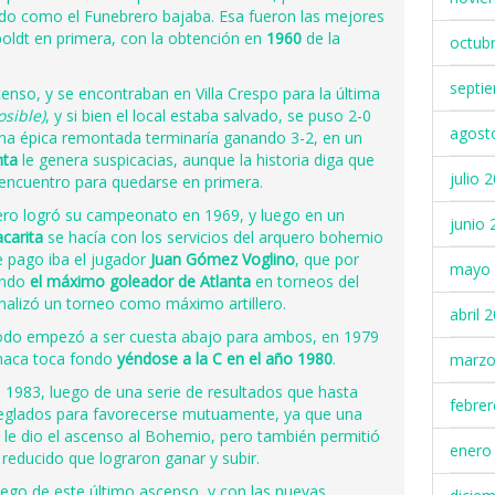
ndo como el Funebrero bajaba. Esa fueron las mejores
oldt en primera, con la obtención en
1960
de la
octub
septi
nso, y se encontraban en Villa Crespo para la última
osible)
, y si bien el local estaba salvado, se puso 2-0
agost
na épica remontada terminaría ganando 3-2, en un
nta
le genera suspicacias, aunque la historia diga que
julio 
o encuentro para quedarse en primera.
ro logró su campeonato en 1969, y luego en un
junio 
carita
se hacía con los servicios del arquero bohemio
e pago iba el jugador
Juan Gómez Voglino
, que por
mayo 
endo
el máximo goleador de Atlanta
en torneos del
inalizó un torneo como máximo artillero.
abril 
 todo empezó a ser cuesta abajo para ambos, en 1979
Chaca toca fondo
yéndose a la C en el año 1980
.
marzo
n 1983, luego de una serie de resultados que hasta
febre
reglados para favorecerse mutuamente, ya que una
 le dio el ascenso al Bohemio, pero también permitió
enero
reducido que lograron ganar y subir.
uego de este último ascenso, y con las nuevas