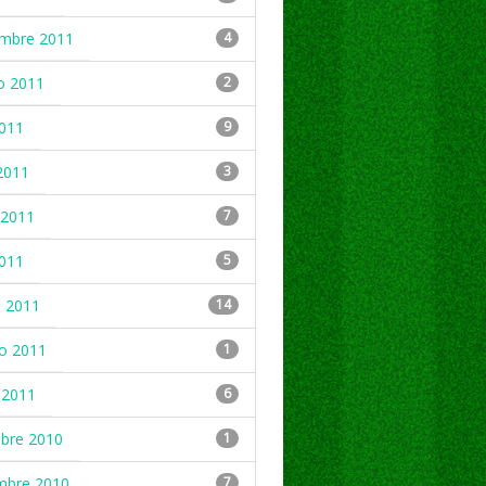
embre 2011
4
o 2011
2
2011
9
2011
3
2011
7
2011
5
 2011
14
ro 2011
1
 2011
6
mbre 2010
1
mbre 2010
7