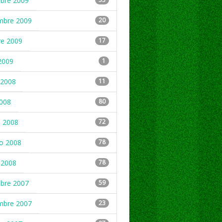
mbre 2009
mbre 2009
20
re 2009
17
2009
1
2008
11
2008
80
 2008
72
ro 2008
78
 2008
78
mbre 2007
59
mbre 2007
23