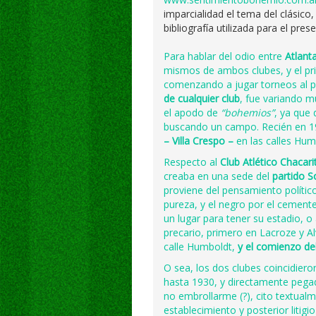
imparcialidad el tema del clásico
bibliografía utilizada para el pres
Para hablar del odio entre
Atlant
mismos de ambos clubes, y el pr
comenzando a jugar torneos al p
de cualquier club
, fue variando m
el apodo de
“bohemios”
, ya que
buscando un campo. Recién en 19
– Villa Crespo –
en las calles Hu
Respecto al
Club Atlético Chacari
creaba en una sede del
partido So
proviene del pensamiento polític
pureza, y el negro por el cement
un lugar para tener su estadio, 
precario, primero en Lacroze y A
calle Humboldt,
y el comienzo del
O sea, los dos clubes coincidier
hasta 1930, y directamente pegad
no embrollarme (?), cito textualm
establecimiento y posterior litig