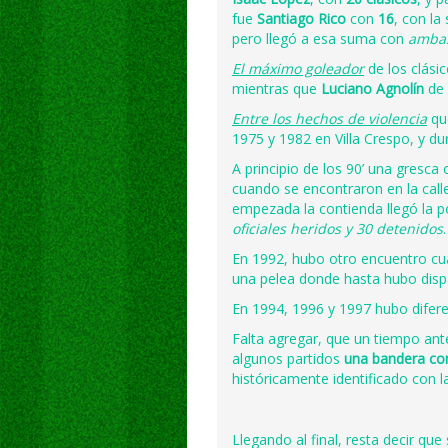
fue
Santiago Rico
con
16
, con la
pero llegó a esa suma con
ambas
El máximo goleador
de los clási
mientras que
Luciano Agnolín
de
Entre los hechos de violencia
que
1975 y 1982 en Villa Crespo, y d
A principio de los 90’ una gresca
cuando se encontraron en la calle
empezada la contienda llegó la po
oficiales heridos y 30 detenidos
.
En 1992, hubo otro encuentro c
una pelea donde hasta hubo disp
En 1994, 1996 y 1997 hubo difere
Falta agregar, que un tiempo ant
algunos partidos
una bandera con
históricamente identificado con l
Llegando al final, resta decir que 