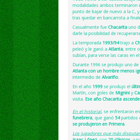
modalidades ambos terminaron en
punto de bajar de nuevo a la C, 
tras quedar en bancarrota a final
Casualmente fue
Chacarita
uno d
darle la posibilidad de recuperar
La temporada
1993/94
trajo a
Ch
peleó y le ganó a
Atlanta
, entre 
subían, para verse las caras en e
Durante 1996 se produjo uno de 
Atlanta con un hombre menos igu
intermedio de
Alvariño
.
En el año
1999
se produjo el
últi
Martín, con goles de
Mignini
y
Ca
visita.
Ese año Chacarita ascenderí
En el historial
, se enfrentaron e
funebrera
, que ganó
54
partidos 
se produjeron en Primera
.
Los jugadores que más disputa
Isaac López
, con
20 clásicos
, y 