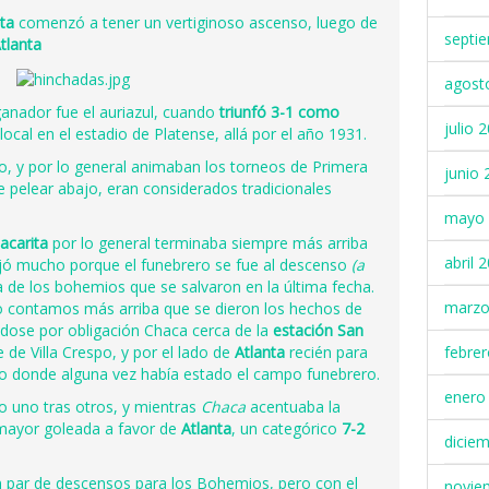
ita
comenzó a tener un vertiginoso ascenso, luego de
septi
tlanta
agost
 ganador fue el auriazul, cuando
triunfó 3-1 como
julio 
ocal en el estadio de Platense, allá por el año 1931.
o, y por lo general animaban los torneos de Primera
junio 
de pelear abajo, eran considerados tradicionales
mayo 
acarita
por lo general terminaba siempre más arriba
abril 
ejó mucho porque el funebrero se fue al descenso
(a
ia de los bohemios que se salvaron en la última fecha.
marzo
 contamos más arriba que se dieron los hechos de
ndose por obligación Chaca cerca de la
estación San
de Villa Crespo, y por el lado de
Atlanta
recién para
febre
ido donde alguna vez había estado el campo funebrero.
enero
o uno tras otros, y mientras
Chaca
acentuaba la
 mayor goleada a favor de
Atlanta
, un categórico
7-2
dicie
 par de descensos para los Bohemios, pero con el
novie