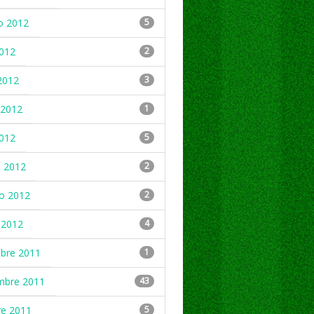
o 2012
5
2012
2
2012
3
2012
1
2012
5
 2012
2
ro 2012
2
 2012
4
mbre 2011
1
mbre 2011
43
re 2011
5