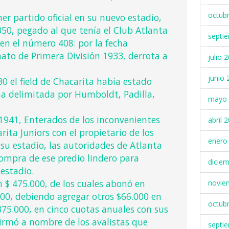
octub
er partido oficial en su nuevo estadio,
0, pegado al que tenía el Club Atlanta
septi
 en el número 408: por la fecha
to de Primera División 1933, derrota a
julio 
junio 
0 el field de Chacarita había estado
a delimitada por Humboldt, Padilla,
mayo 
1941, Enterados de los inconvenientes
abril 
rita Juniors con el propietario de los
enero
su estadio, las autoridades de Atlanta
compra de ese predio lindero para
dicie
 estadio.
en $ 475.000, de los cuales abonó en
novie
00, debiendo agregar otros $66.000 en
octub
375.000, en cinco cuotas anuales con sus
Firmó a nombre de los avalistas que
septi