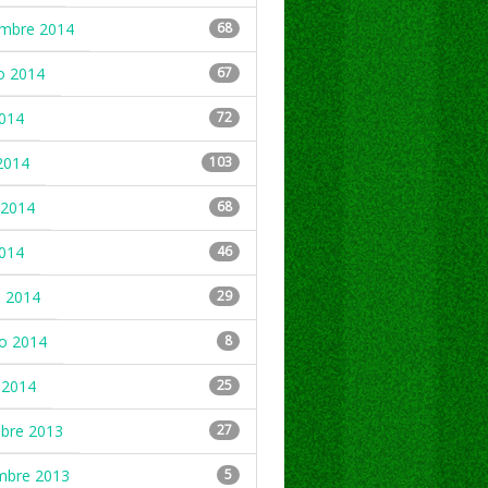
embre 2014
68
o 2014
67
2014
72
2014
103
2014
68
2014
46
 2014
29
ro 2014
8
 2014
25
mbre 2013
27
mbre 2013
5