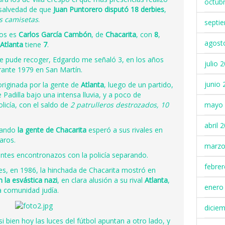
octub
 salvedad de que
Juan Puntorero disputó 18 derbies
,
 camisetas
.
septi
cos es
Carlos García Cambón
, de
Chacarita
, con
8
,
agost
Atlanta
tiene
7
.
 pude recoger, Edgardo me señaló 3, en los años
julio 
urante 1979 en San Martín.
junio 
 originada por la gente de
Atlanta
, luego de un partido,
 Padilla bajo una intensa lluvia, y a poco de
licía, con el saldo de
2 patrulleros destrozados, 10
mayo 
abril 
uando
la gente de Chacarita
esperó a sus rivales en
aros.
marzo
ntes encontronazos con la policía separando.
febre
es, en 1986, la hinchada de Chacarita mostró en
 la esvástica nazi
, en clara alusión a su rival
Atlanta
,
enero
a comunidad judía.
dicie
si bien hoy las luces del fútbol apuntan a otro lado, y