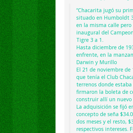
“Chacarita jugó su prim
situado en Humboldt 35
en la misma calle pero
inaugural del Campeona
Tigre 3 a 1.
Hasta diciembre de 193
enfrente, en la manzan
Darwin y Murillo
El 21 de noviembre de 
que tenía el Club Chaca
terrenos donde estaba 
firmaron la boleta de 
construir allí un nuevo
La adquisición se fijó 
concepto de seña $34.0
dos meses y el resto, $
respectivos intereses. 