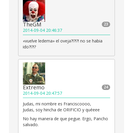
TheGM
23
2014-09-04 20:46:37
«vuelve ledema» el oveja?!?!?! no se habia
ido?!?!?
Extremo
24
2014-09-04 20:47:57
Judas, mi nombre es Franciscoooo,
Judas, soy hincha de ORIFICIO y quéeee
No hay manera de que pegue. Ergo, Pancho
salvado.