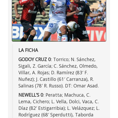
LA FICHA
GODOY CRUZ 0
: Torrico; N. Sánchez,
Sigali, Z. García; C. Sánchez, Olmedo,
Villar, A. Rojas; D. Ramírez (83′ F.
Nuñez); J. Castillo (61′ Carranza), R.
Salinas (78′ R. Russo). DT: Omar Asad.
NEWELL’S 0
: Peratta; Machuca, C.
Lema, Cichero; L. Vella, Dolci, Vaca, C.
Díaz (82′ Estigarribia); L. Velázquez; L.
Rodríguez (68′ Sperdutti), Taborda