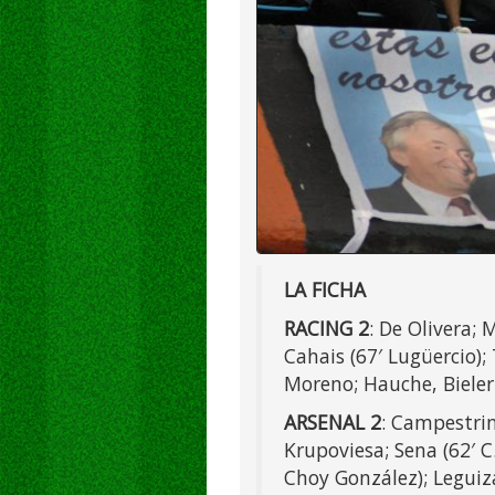
LA FICHA
RACING 2
: De Olivera; 
Cahais (67′ Lugüercio); 
Moreno; Hauche, Bieler
ARSENAL 2
: Campestrini
Krupoviesa; Sena (62′ C
Choy González); Leguiz