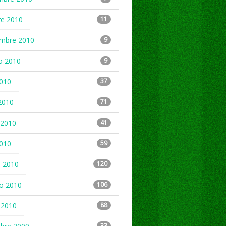
re 2010
11
embre 2010
9
o 2010
9
2010
37
2010
71
2010
41
2010
59
 2010
120
ro 2010
106
 2010
88
33