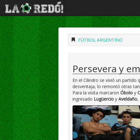
FÚTBOL ARGENTINO
Persevera y em
En el Cilindro se vivió un partido
desventaja, lo remontó otras tan
Para la visita marcaron
Óbolo
y
C
ingresado
Lugüercio
y
Aveldaño
,