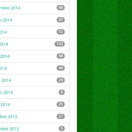
embre 2014
68
o 2014
67
2014
72
2014
103
2014
68
2014
46
 2014
29
ro 2014
8
 2014
25
mbre 2013
27
mbre 2013
5