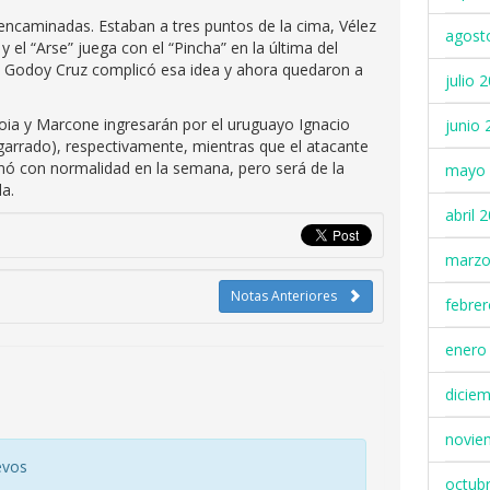
 encaminadas. Estaban a tres puntos de la cima, Vélez
agost
y el “Arse” juega con el “Pincha” en la última del
 a Godoy Cruz complicó esa idea y ahora quedaron a
julio 
zoia y Marcone ingresarán por el uruguayo Ignacio
junio 
garrado), respectivamente, mientras que el atacante
ó con normalidad en la semana, pero será de la
mayo 
da.
abril 
marzo
Notas Anteriores
febre
enero
dicie
novie
evos
octub