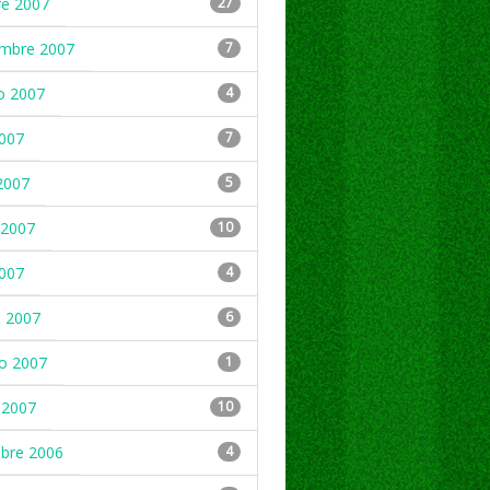
re 2007
27
embre 2007
7
o 2007
4
2007
7
2007
5
2007
10
2007
4
 2007
6
ro 2007
1
 2007
10
mbre 2006
4