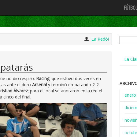
FÚTBOL
Buscar:
La Redó!
La Cla
patarás
 que no dio respiro.
Racing
, que estuvo dos veces en
ARCHIV
tas ante el duro
Arsenal
y terminó empatando 2-2.
ristian Álvarez
; para el local se anotaron en la red el
enero
 a cinco del final.
dicie
novie
octub