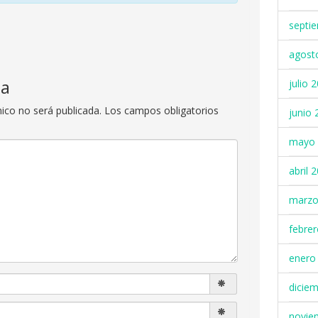
septi
agost
ta
julio 
nico no será publicada.
Los campos obligatorios
junio 
mayo 
abril 
marzo
febre
enero
dicie
novie