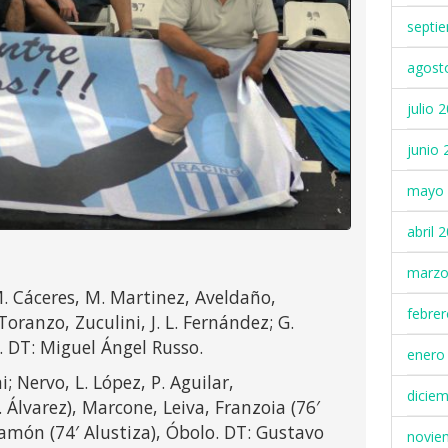
septi
agost
julio 
junio 
mayo 
abril 
marzo
M. Cáceres, M. Martinez, Aveldaño,
febre
Toranzo, Zuculini, J. L. Fernández; G.
. DT: Miguel Ángel Russo.
enero
; Nervo, L. López, P. Aguilar,
dicie
. Álvarez), Marcone, Leiva, Franzoia (76′
amón (74′ Alustiza), Óbolo. DT: Gustavo
novie