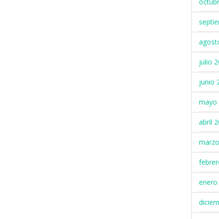
octub
septi
agost
julio 
junio 
mayo 
abril 
marzo
febre
enero
dicie