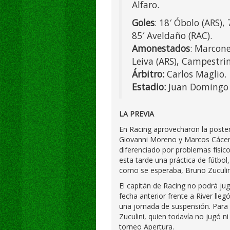
Alfaro.
Goles
: 18′ Óbolo (ARS), 
85′ Aveldaño (RAC).
Amonestados
: Marcone
Leiva (ARS), Campestrin
Árbitro:
Carlos Maglio.
Estadio:
Juan Domingo 
LA PREVIA
En Racing aprovecharon la poste
Giovanni Moreno y Marcos Cácere
diferenciado por problemas físico
esta tarde una práctica de fútbol
como se esperaba, Bruno Zuculin
El capitán de Racing no podrá jug
fecha anterior frente a River lleg
una jornada de suspensión. Para 
Zuculini, quien todavía no jugó n
torneo Apertura.