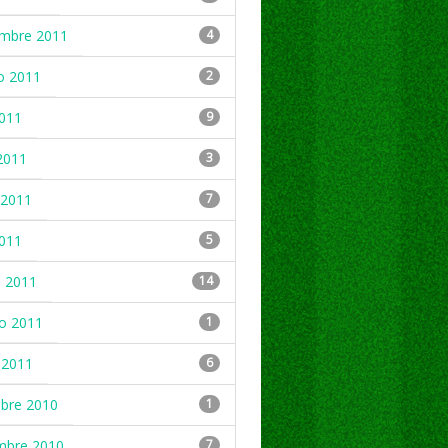
embre 2011
4
o 2011
2
2011
9
2011
3
2011
7
2011
5
 2011
14
ro 2011
1
 2011
6
mbre 2010
1
mbre 2010
7