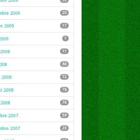
mbre 2009
mbre 2009
20
re 2009
17
2009
1
2008
11
2008
80
 2008
72
ro 2008
78
 2008
78
mbre 2007
59
mbre 2007
23