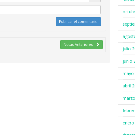
octub
septi
agost
Notas Anteriores
julio 
junio 
mayo 
abril 
marzo
febre
enero