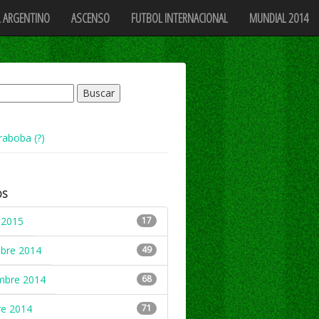
 ARGENTINO
ASCENSO
FUTBOL INTERNACIONAL
MUNDIAL 2014
raboba (?)
OS
 2015
17
mbre 2014
49
mbre 2014
68
re 2014
71