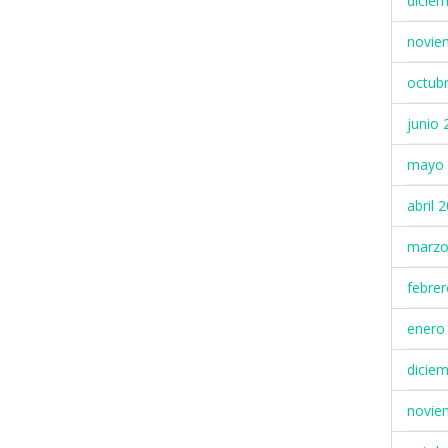
dicie
novie
octub
junio 
mayo 
abril 
marzo
febre
enero
dicie
novie