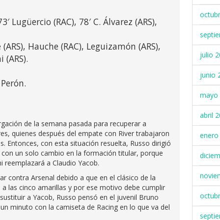
octub
73′ Lugüercio (RAC), 78′ C. Álvarez (ARS),
septi
 (ARS), Hauche (RAC), Leguizamón (ARS),
julio 
i (ARS).
junio 
Perón.
mayo 
abril 
rgación de la semana pasada para recuperar a
s, quienes después del empate con River trabajaron
enero
s. Entonces, con esta situación resuelta, Russo dirigió
, con un solo cambio en la formación titular, porque
dicie
i reemplazará a Claudio Yacob.
novie
ar contra Arsenal debido a que en el clásico de la
ó a las cinco amarillas y por ese motivo debe cumplir
octub
sustituir a Yacob, Russo pensó en el juvenil Bruno
i un minuto con la camiseta de Racing en lo que va del
septi