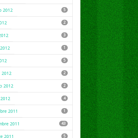
o 2012
5
2012
2
2012
3
2012
1
2012
5
 2012
2
ro 2012
2
 2012
4
mbre 2011
1
mbre 2011
43
re 2011
5