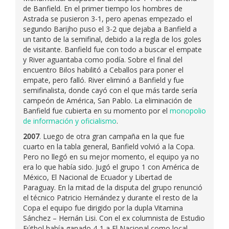
de Banfield. En el primer tiempo los hombres de
Astrada se pusieron 3-1, pero apenas empezado el
segundo Barijho puso el 3-2 que dejaba a Banfield a
un tanto de la semifinal, debido a la regla de los goles
de visitante. Banfield fue con todo a buscar el empate
y River aguantaba como podía. Sobre el final del
encuentro Bilos habilitó a Ceballos para poner el
empate, pero falló. River eliminó a Banfield y fue
semifinalista, donde cayó con el que más tarde sería
campeón de América, San Pablo. La eliminación de
Banfield fue cubierta en su momento por el
monopolio
de información y oficialismo
.
2007
. Luego de otra gran campaña en la que fue
cuarto en la tabla general, Banfield volvió a la Copa.
Pero no llegó en su mejor momento, el equipo ya no
era lo que había sido. Jugó el grupo 1 con América de
México, El Nacional de Ecuador y Libertad de
Paraguay. En la mitad de la disputa del grupo renunció
el técnico Patricio Hernández y durante el resto de la
Copa el equipo fue dirigido por la dupla Vitamina
Sánchez – Hernán Lisi. Con el ex columnista de Estudio
Fútbol había ganado 4-1 a El Nacional como local,