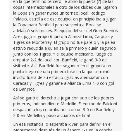
en la que terminó tercero, le abrió la puerta (?) de las
copas internacionales a otro de los clubes que jugaron
la Copa sin ganar nunca un torneo local. Rodrigo
Palacio, estrella de ese equipo, en principio iba a jugar
la Copa para Banfield pero su venta a Boca se
adelantó seis meses. El equipo del sur del Gran Buenos
Aires jugó el grupo 6 junto a Alianza Lima, Caracas y
Tigres de Monterrey. El grupo no fue parejo y la pelea
estuvo reducida a quién salía primero y quién segundo
junto con los Tigres. Y el equipo mexicano, luego de
empatar 2-2 de local con Banfield, le ganó 3-0 de
visitante. Así, Banfield fue segundo en el grupo a un
punto luego de una primera fase en la que terminó
invicto fuera de su estadio (gracias a empatar con
Caracas y Tigres y ganarle a Alianza Lima 1-0 con gol
de Barijho).
Así se ganó el derecho a jugar con uno de los peores
primeros, Independiente Medellín. El equipo de Falcioni
despachó a los colombianos con un 3-0 en Banfield y
2-0 en Medellín y pasó a cuartos de final.
En esa instancia lo esperaba River, para definir en el
Monumental después de un áspero 1-1 en la cancha