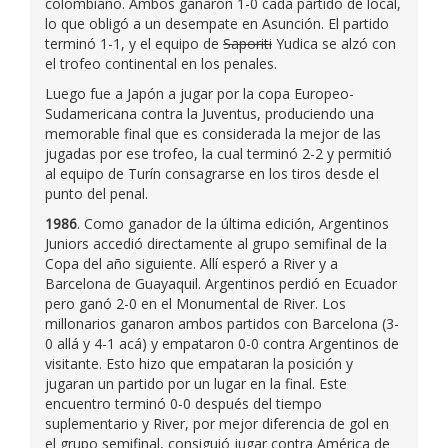
colombiano. Ambos ganaron 1-0 cada partido de local,
lo que obligó a un desempate en Asunción. El partido
terminó 1-1, y el equipo de
Saporiti
Yudica se alzó con
el trofeo continental en los penales.
Luego fue a Japón a jugar por la copa Europeo-
Sudamericana contra la Juventus, produciendo una
memorable final que es considerada la mejor de las
jugadas por ese trofeo, la cual terminó 2-2 y permitió
al equipo de Turín consagrarse en los tiros desde el
punto del penal.
1986
. Como ganador de la última edición, Argentinos
Juniors accedió directamente al grupo semifinal de la
Copa del año siguiente. Allí esperó a River y a
Barcelona de Guayaquil. Argentinos perdió en Ecuador
pero ganó 2-0 en el Monumental de River. Los
millonarios ganaron ambos partidos con Barcelona (3-
0 allá y 4-1 acá) y empataron 0-0 contra Argentinos de
visitante. Esto hizo que empataran la posición y
jugaran un partido por un lugar en la final. Este
encuentro terminó 0-0 después del tiempo
suplementario y River, por mejor diferencia de gol en
el grupo semifinal, consiguió jugar contra América de