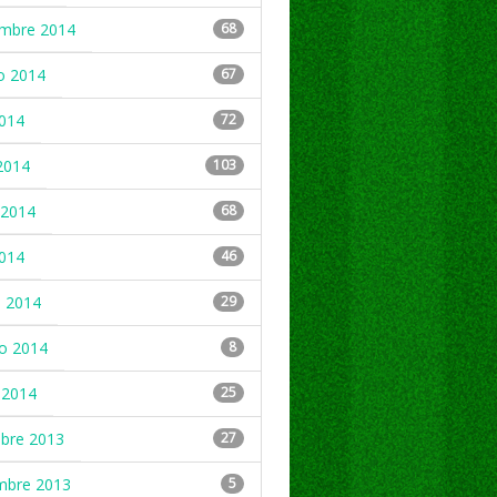
embre 2014
68
o 2014
67
2014
72
2014
103
2014
68
2014
46
 2014
29
ro 2014
8
 2014
25
mbre 2013
27
mbre 2013
5