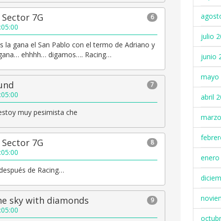
l Sector 7G
agost
6
:05:00
julio 
s la gana el San Pablo con el termo de Adriano y
o gana… ehhhh… digamos…. Racing…
junio 
mayo 
gund
7
:05:00
abril 
 estoy muy pesimista che
marzo
febre
l Sector 7G
8
:05:00
enero
) después de Racing…
dicie
novie
the sky with diamonds
9
:05:00
octub