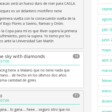
aracas será un hueso duro de roer para CASLA.
septi
zquez es un delantero mortífero nene
 primera vuelta con la consecuente vuelta de la
agost
 el Bajo Flores a Savino, Ramao y Orión.
julio 
 la Copa para mí es que River supera la primera
sufrimiento, pero la supera. Yo temo por los
junio 
s ante la Universidad San Martín
mayo 
the sky with diamonds
10
abril 
:07:00
cing tiene a Malano que no tiene nada que
marzo
driano… de hecho en los últimos dos años
isma cantidad de goles
febre
enero
io
11
:07:00
dicie
o gana… lo gana…. heee… seguro otro que no
novie