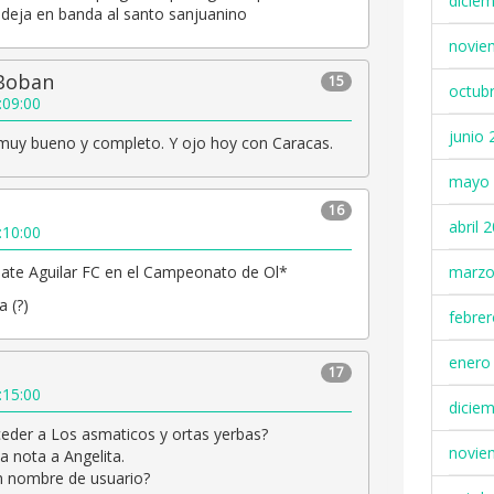
dicie
 deja en banda al santo sanjuanino
novie
Boban
15
octub
:09:00
junio 
uy bueno y completo. Y ojo hoy con Caracas.
mayo 
16
abril 
:10:00
date Aguilar FC en el Campeonato de Ol*
marzo
a (?)
febre
enero
17
:15:00
dicie
ceder a Los asmaticos y ortas yerbas?
novie
a nota a Angelita.
n nombre de usuario?