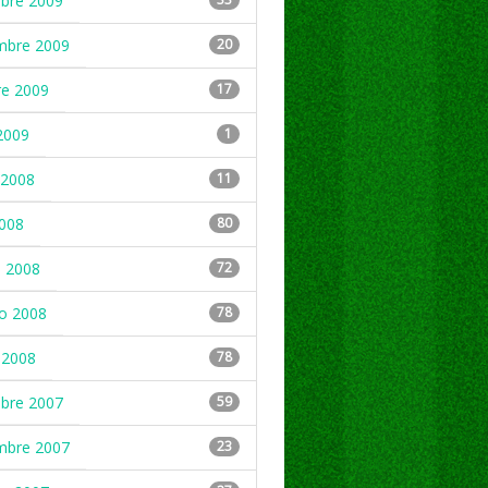
mbre 2009
mbre 2009
20
re 2009
17
2009
1
2008
11
2008
80
 2008
72
ro 2008
78
 2008
78
mbre 2007
59
mbre 2007
23