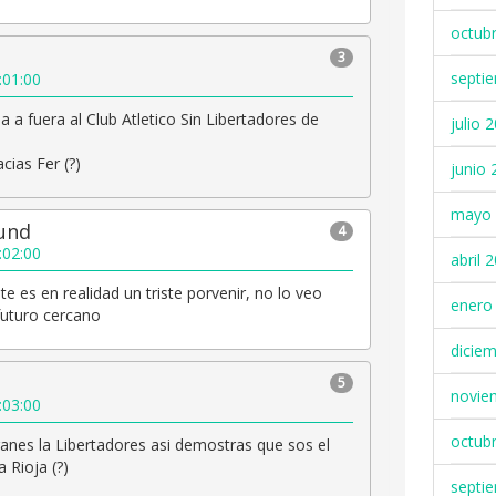
octub
3
septi
:01:00
a a fuera al Club Atletico Sin Libertadores de
julio 
cias Fer (?)
junio 
mayo 
gund
4
:02:00
abril 
te es en realidad un triste porvenir, no lo veo
enero
futuro cercano
dicie
5
novie
:03:00
octub
nes la Libertadores asi demostras que sos el
 Rioja (?)
septi