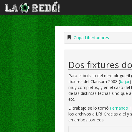
Copa Libertadores
Dos fixtures do
Para el bolsillo del nerd bloguer
fixtures del Clausura 2008 (
bajar
)
muy completos, y en el caso del t
de las distintas fechas sino que
etc.
El trabajo se lo tomó
Fernando F
los archivos a
LR!
. Gracias a él 
en ambos torneos.