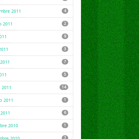
embre 2011
4
o 2011
2
2011
9
2011
3
2011
7
2011
5
 2011
14
ro 2011
1
 2011
6
mbre 2010
1
mbre 2010
7