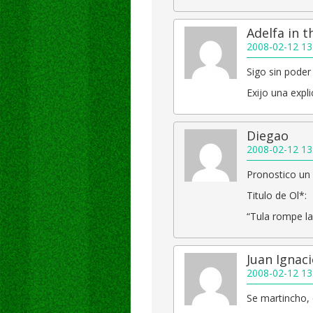
Adelfa in 
2008-02-12 13
Sigo sin poder
Exijo una expl
Diegao
2008-02-12 13
Pronostico un 
Titulo de Ol*:
“Tula rompe la
Juan Ignac
2008-02-12 13
Se martincho, 