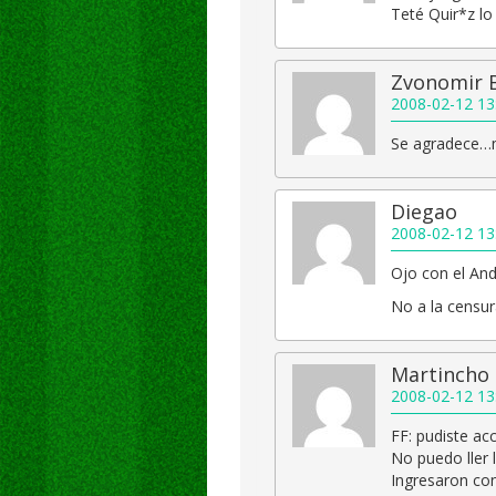
Teté Quir*z lo
Zvonomir 
2008-02-12 13
Se agradece…m
Diegao
2008-02-12 13
Ojo con el An
No a la censur
Martincho
2008-02-12 13
FF: pudiste ac
No puedo ller l
Ingresaron co