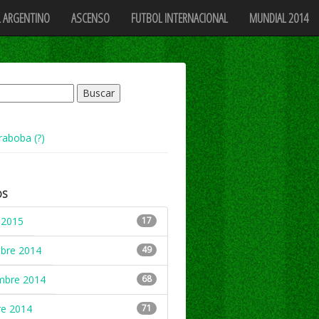
 ARGENTINO
ASCENSO
FUTBOL INTERNACIONAL
MUNDIAL 2014
raboba (?)
OS
 2015
17
mbre 2014
49
mbre 2014
68
re 2014
71