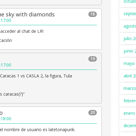
octub
the sky with diamonds
septi
18
:17:00
agost
 acceder al chat de LR!
julio 
icación
junio 
19
mayo 
:17:00
Caracas 1 vs CASLA 2, la figura, Tula
abril 
marzo
s caracas(?)”
febre
io
20
enero
:18:00
dicie
el nombre de usuario es latetonapunk.