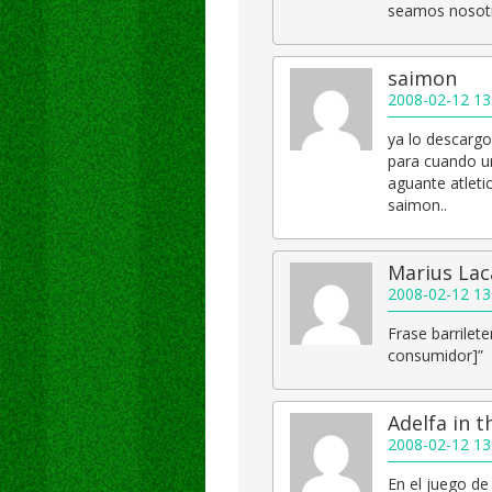
seamos nosot
saimon
2008-02-12 13
ya lo descargo.
para cuando un
aguante atletic
saimon..
Marius Lac
2008-02-12 13
Frase barrilete
consumidor]”
Adelfa in 
2008-02-12 13
En el juego de