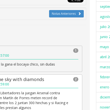
septi
Notas Anteriores
agost
julio 
junio 
mayo 
1
:57:00
abril 
 la gana el bocaya chico, sin dudas
marzo
febre
the sky with diamonds
2
:59:00
enero
la Libertadores la juegan Arsenal contra
dicie
an Martín de Porres meten record de
ntre los 2 juntan 300 hinchas y si Racing e
novie
les prestan algunos