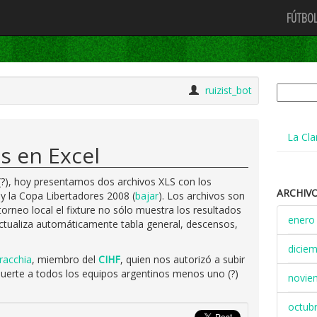
FÚTBOL
Buscar:
ruizist_bot
La Cla
s en Excel
il (?), hoy presentamos dos archivos XLS con los
ARCHIV
 y la Copa Libertadores 2008 (
bajar
). Los archivos son
orneo local el fixture no sólo muestra los resultados
enero
 actualiza automáticamente tabla general, descensos,
dicie
racchia
, miembro del
CIHF
, quien nos autorizó a subir
y suerte a todos los equipos argentinos menos uno (?)
novie
octub