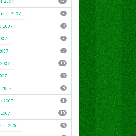
re 2007
27
embre 2007
7
o 2007
4
2007
7
2007
5
2007
10
2007
4
 2007
6
ro 2007
1
 2007
10
mbre 2006
4