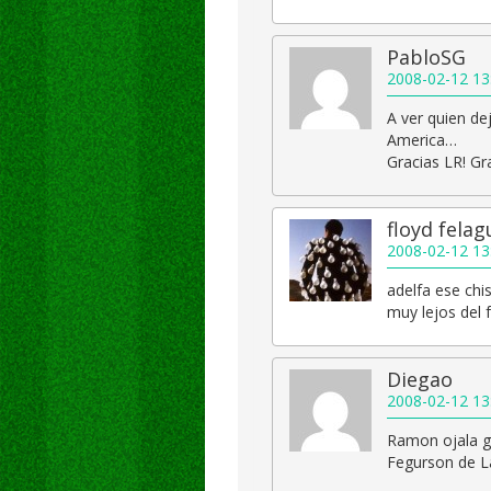
PabloSG
2008-02-12 13
A ver quien dej
America…
Gracias LR! Gra
floyd fela
2008-02-12 13
adelfa ese chis
muy lejos del 
Diegao
2008-02-12 13
Ramon ojala ga
Fegurson de La