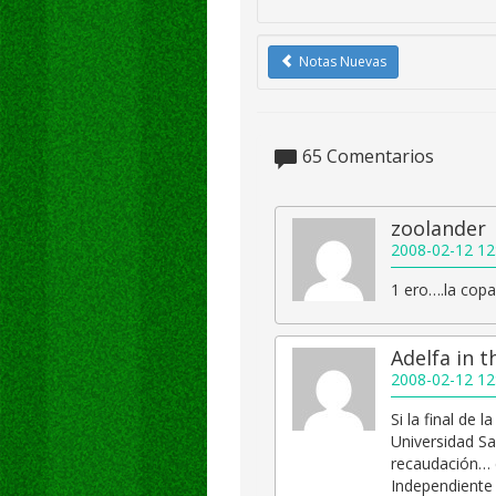
Notas Nuevas
65
Comentarios
zoolander
2008-02-12 12
1 ero….la copa
Adelfa in 
2008-02-12 12
Si la final de 
Universidad S
recaudación… e
Independiente 