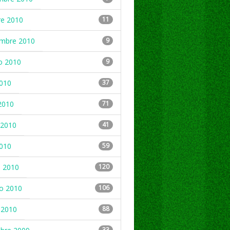
re 2010
11
embre 2010
9
o 2010
9
2010
37
2010
71
2010
41
2010
59
 2010
120
ro 2010
106
 2010
88
33