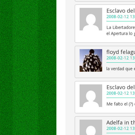
Esclavo de
2008-02-12 13
La Libertadore
el Apertura l
floyd fela
2008-02-12 13
la verdad que
Esclavo de
2008-02-12 13
Me falto el (?
Adelfa in 
2008-02-12 13