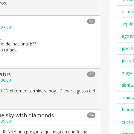
ros.
octub
12
septi
:07:00
agost
.
o del nacional b??
julio 
o rafaela!
junio 
mayo 
atus
13
:08:00
abril 
ril “Si el torneo terminara hoy… [llenar a gusto del
marzo
febre
the sky with diamonds
14
:09:00
enero
 LR! faltó una pregunta que diga en que fecha