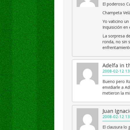
El poderoso C
Champeta Velá
Yo vaticino un
Inquisición en
La sorpresa de
ronda, no sin 
enfrentamiento
Adelfa in 
2008-02-12 13
Bueno pero Ra
envidiarle a A
metieron la m
Juan Ignac
2008-02-12 13
El clausura l