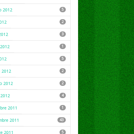
o 2012
5
2012
2
2012
3
2012
1
2012
5
 2012
2
ro 2012
2
 2012
4
mbre 2011
1
mbre 2011
43
re 2011
5