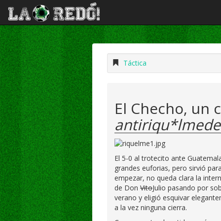
Táctica
El Checho, un 
antiriqu*lmed
El 5-0 al trotecito ante Guatema
grandes euforias, pero sirvió par
empezar, no queda clara la inter
de Don
Vito
Julio pasando por sobr
verano y eligió esquivar elegant
a la vez ninguna cierra.