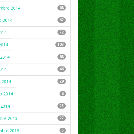
embre 2014
68
o 2014
67
2014
72
2014
103
2014
68
2014
46
 2014
29
ro 2014
8
 2014
25
mbre 2013
27
mbre 2013
5