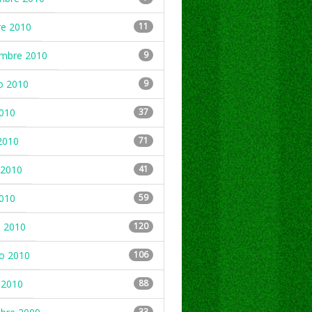
re 2010
11
embre 2010
9
o 2010
9
2010
37
2010
71
2010
41
2010
59
 2010
120
ro 2010
106
 2010
88
33