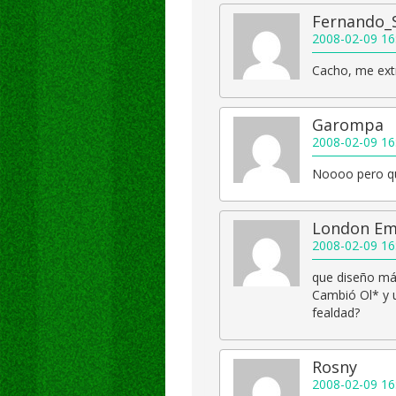
Fernando_
2008-02-09 16
Cacho, me ext
Garompa
2008-02-09 16
Noooo pero qu
London Em
2008-02-09 16
que diseño má
Cambió Ol* y u
fealdad?
Rosny
2008-02-09 16