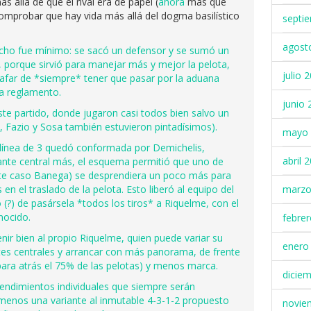
s allá de que el rival era de papel (
ahora
más que
omprobar que hay vida más allá del dogma basilístico
septi
agost
echo fue mínimo: se sacó un defensor y se sumó un
o, porque sirvió para manejar más y mejor la pelota,
julio 
 zafar de *siempre* tener que pasar por la aduana
 a reglamento.
junio 
te partido, donde jugaron casi todos bien salvo un
Fazio y Sosa también estuvieron pintadísimos).
mayo 
 línea de 3 quedó conformada por Demichelis,
abril 
ante central más, el esquema permitió que uno de
te caso Banega) se desprendiera un poco más para
marzo
en el traslado de la pelota. Esto liberó al equipo del
(?) de pasársela *todos los tiros* a Riquelme, con el
nocido.
febre
nir bien al propio Riquelme, quien puede variar su
enero
tes centrales y arrancar con más panorama, de frente
para atrás el 75% de las pelotas) y menos marca.
dicie
endimientos individuales que siempre serán
l menos una variante al inmutable 4-3-1-2 propuesto
novie