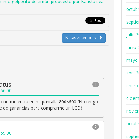
nfimo golpecito de timón propuesto por Batista sea
octub
septi
julio 
Notas Anteriores
junio 
mayo 
abril 
atus
1
enero
:56:00
dicie
ño no me entra en mi pantalla 800×600 (No tengo
e de ganancias para comprarme un LCD)
novie
octub
2
:59:00
septi