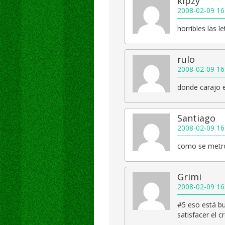
kipzy
2008-02-09 16
horribles las l
rulo
2008-02-09 16
donde carajo e
Santiago
2008-02-09 16
como se metro
Grimi
2008-02-09 16
#5 eso está b
satisfacer el 