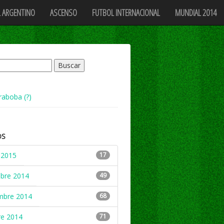
 ARGENTINO
ASCENSO
FUTBOL INTERNACIONAL
MUNDIAL 2014
raboba (?)
OS
 2015
17
mbre 2014
49
mbre 2014
68
re 2014
71