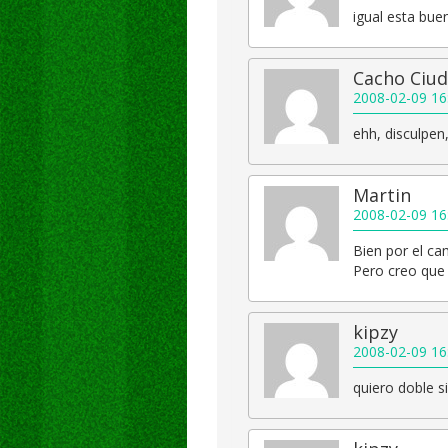
igual esta bue
Cacho Ciud
2008-02-09 16
ehh, disculpen
Martin
2008-02-09 16
Bien por el ca
Pero creo que 
kipzy
2008-02-09 16
quiero doble s