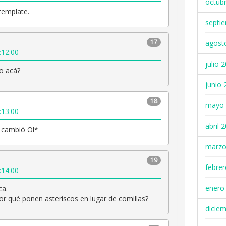
octub
template.
septi
17
agost
:12:00
julio 
o acá?
junio 
18
mayo 
:13:00
abril 
 cambió Ol*
marzo
19
febre
:14:00
enero
ca.
or qué ponen asteriscos en lugar de comillas?
dicie