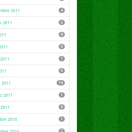
embre 2011
4
o 2011
2
2011
9
2011
3
2011
7
2011
5
 2011
14
ro 2011
1
 2011
6
mbre 2010
1
mbre 2010
7