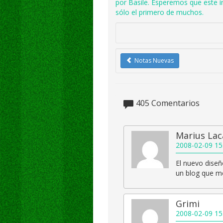
por Basile. Esperemos que este í
sólo el primero de muchos.
Notas Nuevas
405
Comentarios
Marius Lac
2008-02-09 15
El nuevo dise
un blog que m
Grimi
2008-02-09 15