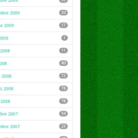
mbre 2009
mbre 2009
20
re 2009
17
2009
1
2008
11
2008
80
 2008
72
ro 2008
78
 2008
78
mbre 2007
59
mbre 2007
23