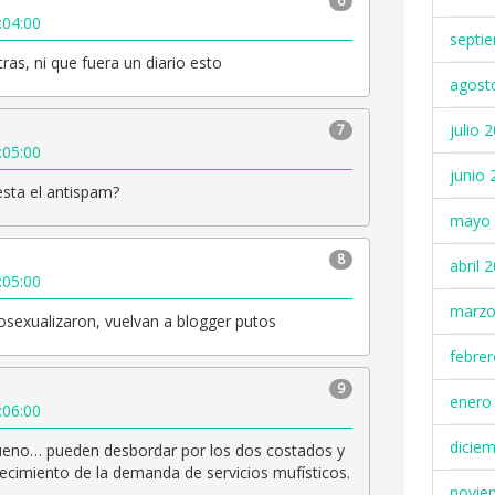
6
:04:00
septi
etras, ni que fuera un diario esto
agost
julio 
7
:05:00
junio 
sta el antispam?
mayo 
8
abril 
:05:00
marzo
sexualizaron, vuelvan a blogger putos
febre
9
enero
:06:00
dicie
ueno… pueden desbordar por los dos costados y
crecimiento de la demanda de servicios mufísticos.
novie