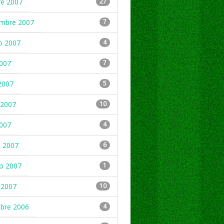
re 2007
27
embre 2007
7
o 2007
4
2007
7
2007
5
2007
10
2007
4
 2007
6
ro 2007
1
 2007
10
mbre 2006
4