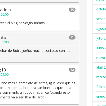
octub
adela
10
:06:00
septi
ece el blog de Sergio Ramos,..
agost
atus
11
julio 
:09:00
junio 
idebar de Butragueño, mucho contacto con los
.
mayo 
abril 
g10
12
:09:00
marzo
cho mas el template de antes, igual creo que es
febre
ostumbrarse… lo que si cambiaria es que haria
 los comments un poco mas chica (cuando esto
enero
ments va a ser 1km de largo).