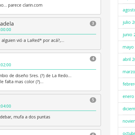
no… parece clarin.com
agost
julio 
adela
3
:00:00
junio 
, alguien vió a LaRed* por acá?,…
mayo 
4
abril 
:02:00
marzo
mbio de diseño Sres. (?) de La Redo…
le falta mas color (?)…
febre
enero
5
:04:00
dicie
idebar, mufa a dos puntas
novie
octub