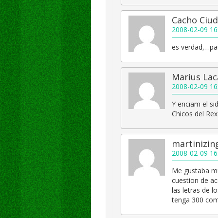
Cacho Ciud
2008-02-09 16
es verdad,…par
Marius Lac
2008-02-09 16
Y enciam el s
Chicos del Rex
martinizin
2008-02-09 16
Me gustaba mu
cuestion de ac
las letras de
tenga 300 com