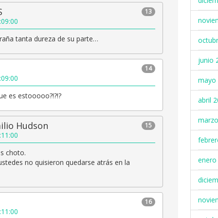
dicie
S
13
novie
:09:00
raña tanta dureza de su parte…
octub
junio 
14
:09:00
mayo 
e es estooooo?!?!?
abril 
marzo
ilio Hudson
15
:11:00
febre
s choto.
enero
stedes no quisieron quedarse atrás en la
dicie
novie
16
:11:00