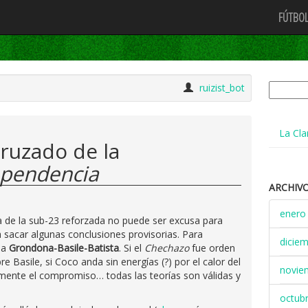
FÚTBOL
Buscar:
ruizist_bot
La Cla
cruzado de la
ependencia
ARCHIV
enero
la de la sub-23 reforzada no puede ser excusa para
a sacar algunas conclusiones provisorias. Para
dicie
na
Grondona-Basile-Batista
. Si el
Chechazo
fue orden
e Basile, si Coco anda sin energías (?) por el calor del
novie
emente el compromiso… todas las teorías son válidas y
octub