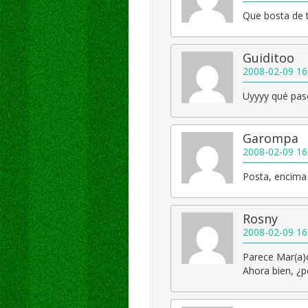
Que bosta de 
Guiditoo
2008-02-09 16
Uyyyy qué pas
Garompa
2008-02-09 16
Posta, encima
Rosny
2008-02-09 16
Parece Mar(a)
Ahora bien, ¿p