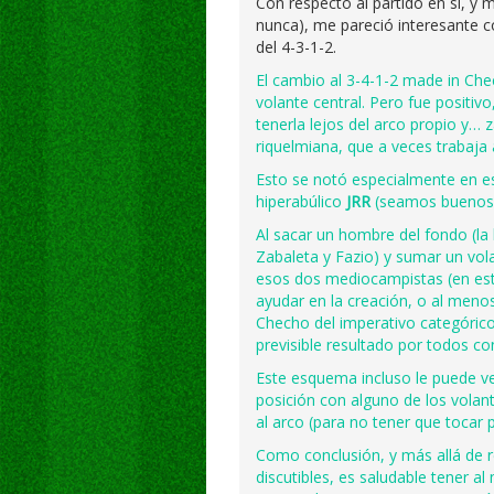
Con respecto al partido en sí, y má
nunca), me pareció interesante c
del 4-3-1-2.
El cambio al 3-4-1-2 made in Ch
volante central. Pero fue positiv
tenerla lejos del arco propio y…
riquelmiana, que a veces trabaja
Esto se notó especialmente en es
hiperabúlico
JRR
(seamos buenos, 
Al sacar un hombre del fondo (la
Zabaleta y Fazio) y sumar un vol
esos dos mediocampistas (en es
ayudar en la creación, o al menos 
Checho del imperativo categórico 
previsible resultado por todos co
Este esquema incluso le puede ve
posición con alguno de los volan
al arco (para no tener que tocar 
Como conclusión, y más allá de r
discutibles, es saludable tener a