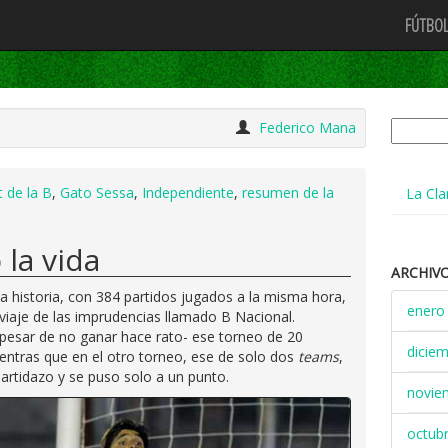
FÚTBOL
Buscar:
Federico Mana
t de la B
,
Gato Sessa
,
Independiente
,
resumen de la
La Cla
 la vida
ARCHIV
a historia, con 384 partidos jugados a la misma hora,
enero
 viaje de las imprudencias llamado B Nacional.
 pesar de no ganar hace rato- ese torneo de 20
dicie
ientras que en el otro torneo, ese de solo dos
teams
,
artidazo y se puso solo a un punto.
novie
octub