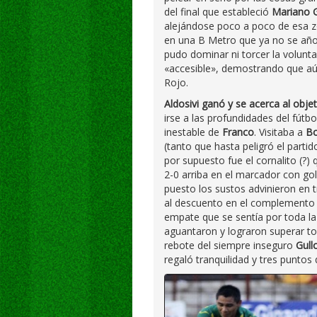
del final que estableció
Mariano G
alejándose poco a poco de esa z
en una B Metro que ya no se año
pudo dominar ni torcer la volunt
«accesible», demostrando que aún
Rojo.
Aldosivi ganó y se acerca al objet
irse a las profundidades del fútbo
inestable de
Franco
. Visitaba a
Bo
(tanto que hasta peligró el parti
por supuesto fue el cornalito (?)
2-0 arriba en el marcador con go
puesto los sustos advinieron en 
al descuento en el complemento
empate que se sentía por toda l
aguantaron y lograron superar to
rebote del siempre inseguro
Gull
regaló tranquilidad y tres puntos 