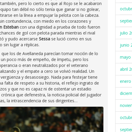
también, pero lo cierto es que al Rojo se le acabaron
octub
quipo tan débil no sólo tenía que ganar si no golear,
tirarse en la línea a empujar la pelota con la cabeza.
septi
sin contundencia, con miedo en los corazones y
n Esteban
con una dignidad a prueba de todo fueron
chances de gol con pelota parada mientras el rival
julio 
tó y pudo acercarse
Sessa
se lució como en sus
 sin lugar a réplicas.
junio 
que los de Avellaneda parecían tomar noción de lo
mayo 
n un poco más de empeño, de ímpetu, pero los
operancia o eran neutralizados por el veterano
abril 
alizando y el empate a cero se volvió realidad. Un
 vergüenza y desasosiego. Nada para festejar tiene
enero
 falta de respeto a su historia, el reflejo ingrato de
azos y que no es capaz ni de ostentar un estadio
dicie
crónica que defenestra, la noticia policial del jugador
ras, la intrascendencia de sus dirigentes…
novie
octub
septi