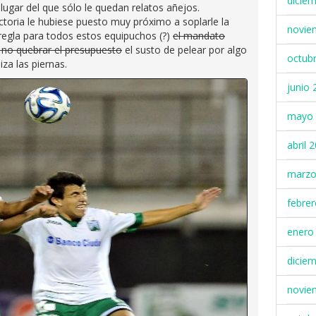
dicie
lugar del que sólo le quedan relatos añejos.
ctoria le hubiese puesto muy próximo a soplarle la
novie
regla para todos estos equipuchos (?)
el mandato
ra no quebrar el presupuesto
el susto de pelear por algo
octub
za las piernas.
junio 
mayo 
abril 
marzo
febre
enero
dicie
novie