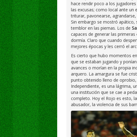
hace rendir poco a los jugadores 
las excusas; como local ante un e
triturar, pavonearse, agrandarse, 
Sin embargo se mostró apático, 
temblor en las piernas. Los de
Sa
capaces de generar las primeras 
dormía. Claro que cuando desper
mejores épocas y les cerró el arco
Es cierto que hubo momentos en 
que se estaban jugando y ponía
avances o morían en la propia in
arquero. La amargura se fue crist
punto obtenido lleno de oprobio,
Independiente, es una lágrima, una
una institución que se cae a ped
completo. Hoy el Rojo es esto, la 
abusador, la violencia de sus bar