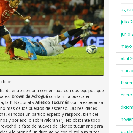
agost
julio 
junio 
mayo 
abril 
marzo
rtidos:
febre
echa de entre-semana comenzaba con dos equipos que
enero
pares:
Brown de Adrogué
con la mira puesta en
a, la B Nacional y
Atlético Tucumán
con la esperanza
dicie
í no más de los puestos de ascenso. Las realidades
cha, dándose un partido espeso y rasposo, bien del
novie
nos y por eso lo sobrevaloran (?). No obstante todo
 aprovechó la falta de huevos del elenco tucumano para
octub
ndes y le propinó un duro golpe con el gol a minutos