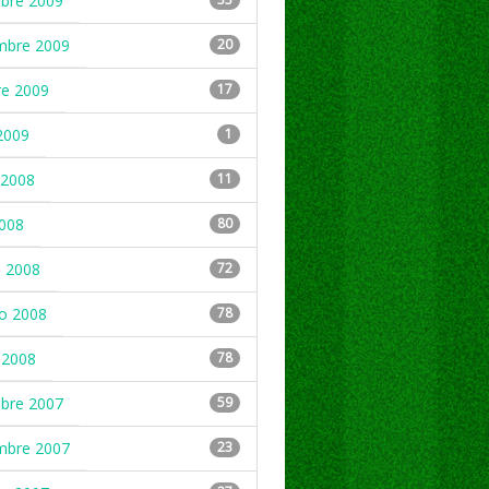
mbre 2009
mbre 2009
20
re 2009
17
2009
1
2008
11
2008
80
 2008
72
ro 2008
78
 2008
78
mbre 2007
59
mbre 2007
23