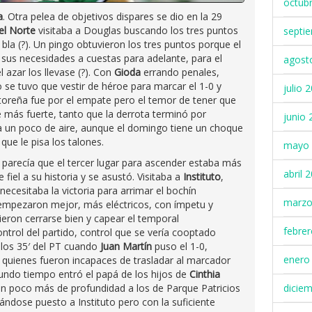
octub
a
. Otra pelea de objetivos dispares se dio en la 29
el Norte
visitaba a Douglas buscando los tres puntos
septi
 bla (?). Un pingo obtuvieron los tres puntos porque el
s sus necesidades a cuestas para adelante, para el
agost
l azar los llevase (?). Con
Gioda
errando penales,
se tuvo que vestir de héroe para marcar el 1-0 y
julio 
litoreña fue por el empate pero el temor de tener que
 más fuerte, tanto que la derrota terminó por
junio 
a un poco de aire, aunque el domingo tiene un choque
que le pisa los talones.
mayo 
 parecía que el tercer lugar para ascender estaba más
abril 
 fiel a su historia y se asustó. Visitaba a
Instituto
,
ecesitaba la victoria para arrimar el bochín
marzo
mpezaron mejor, más eléctricos, con ímpetu y
ieron cerrarse bien y capear el temporal
febre
ntrol del partido, control que se vería cooptado
 los 35′ del PT cuando
Juan Martín
puso el 1-0,
enero
quienes fueron incapaces de trasladar al marcador
gundo tiempo entró el papá de los hijos de
Cinthia
dicie
un poco más de profundidad a los de Parque Patricios
vándose puesto a Instituto pero con la suficiente