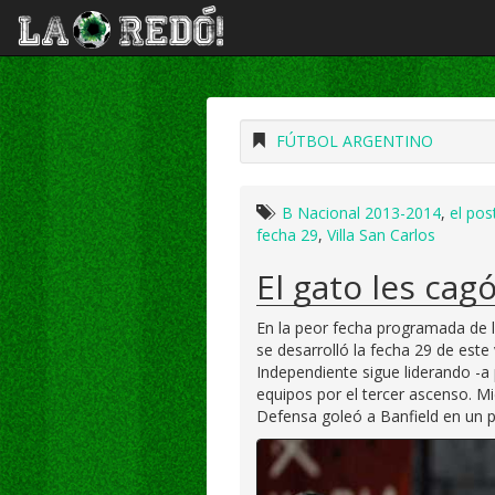
FÚTBOL ARGENTINO
B Nacional 2013-2014
,
el pos
fecha 29
,
Villa San Carlos
El gato les cagó
En la peor fecha programada de l
se desarrolló la fecha 29 de este
Independiente sigue liderando -a
equipos por el tercer ascenso. M
Defensa goleó a Banfield en un p