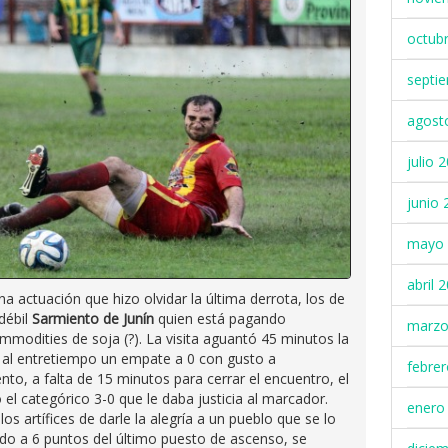
octub
septi
agost
julio 
junio 
mayo 
abril 
na actuación que hizo olvidar la última derrota, los de
débil
Sarmiento de Junín
quien está pagando
marzo
mmodities de soja (?). La visita aguantó 45 minutos la
se al entretiempo un empate a 0 con gusto a
febre
o, a falta de 15 minutos para cerrar el encuentro, el
 el categórico 3-0 que le daba justicia al marcador.
enero
os artífices de darle la alegría a un pueblo que se lo
do a 6 puntos del último puesto de ascenso, se