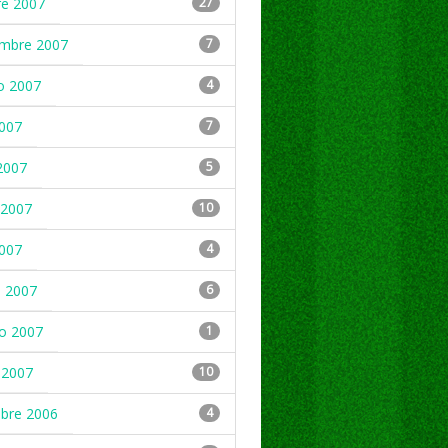
re 2007
27
embre 2007
7
o 2007
4
2007
7
2007
5
2007
10
2007
4
 2007
6
ro 2007
1
 2007
10
mbre 2006
4