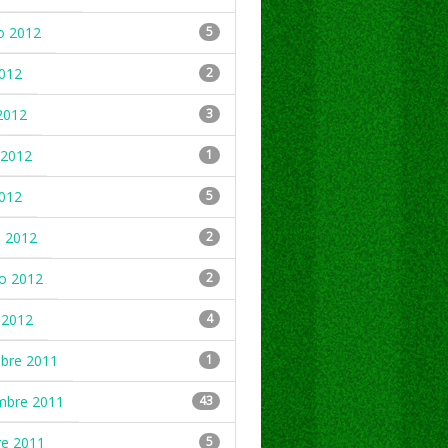
o 2012
5
2012
2
2012
3
2012
1
2012
5
 2012
2
ro 2012
2
 2012
4
mbre 2011
1
mbre 2011
43
re 2011
5