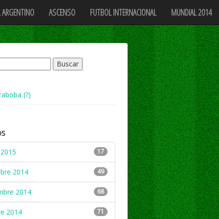
 ARGENTINO
ASCENSO
FUTBOL INTERNACIONAL
MUNDIAL 2014
raboba (?)
OS
 2015
17
mbre 2014
49
mbre 2014
68
re 2014
71