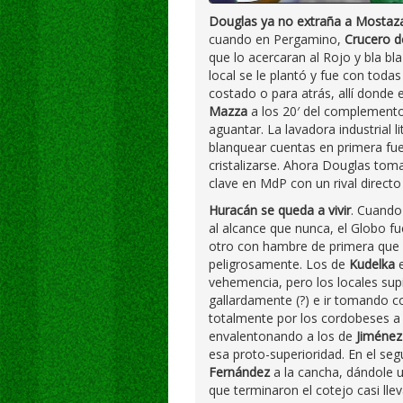
Douglas ya no extraña a Mostaz
cuando en Pergamino,
Crucero d
que lo acercaran al Rojo y bla bla
local se le plantó y fue con toda
costado o para atrás, allí donde e
Mazza
a los 20′ del complemento 
aguantar. La lavadora industrial 
blanquear cuentas en primera fue
cristalizarse. Ahora Douglas tom
clave en MdP con un rival directo 
Huracán se queda a vivir
. Cuando
al alcance que nunca, el Globo fue
otro con hambre de primera que n
peligrosamente. Los de
Kudelka
e
vehemencia, pero los locales sup
gallardamente (?) e ir tomando co
totalmente por los cordobeses a
envalentonando a los de
Jiménez
esa proto-superioridad. En el se
Fernández
a la cancha, dándole 
que terminaron el cotejo casi lle