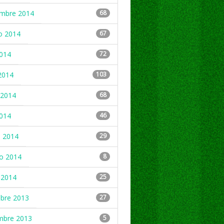
embre 2014
68
o 2014
67
2014
72
2014
103
2014
68
2014
46
 2014
29
ro 2014
8
 2014
25
mbre 2013
27
mbre 2013
5