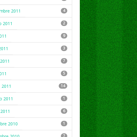
embre 2011
4
o 2011
2
2011
9
2011
3
2011
7
2011
5
 2011
14
ro 2011
1
 2011
6
mbre 2010
1
mbre 2010
7