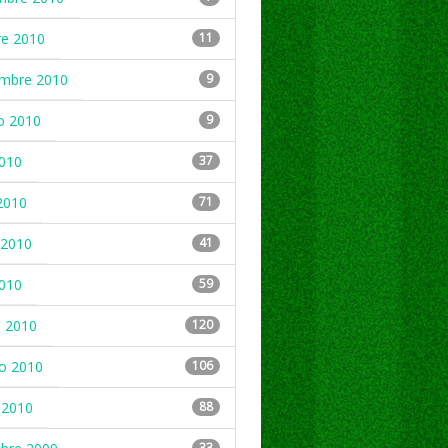
re 2010
11
embre 2010
9
o 2010
9
2010
37
2010
71
2010
41
2010
59
 2010
120
ro 2010
106
 2010
88
33