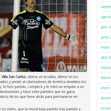
septi
agost
julio 
junio 
mayo 
abril 
marzo
.
Villa San Carlos
, último en la tabla, último en los
febre
ados y yendo al Libertadores de América divididos los
!), le hizo partido, complicó y le robó un empate a un
enero
esilusiones y hace siete partidos que no gana,
 atroz de los que tiene atrás para permanecer en
dicie
novie
es cierto, que la moral baja partido tras partido y