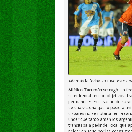
Además la fecha 29 tuvo estos pa
Atlético Tucumán se cagó
. La f
se enfrentaban con objetivos dis
permanecer en el sueño de su vid
de una victoria que lo pusiera ah
dispares no se notaron en la can
under que tanto aman los argenti
transitaba a pedir del local que
pelear en serio por las cosas gra