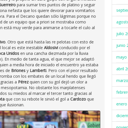
uerreiro
para sumar tres puntos de platino y seguir
septi
ona nefasta que los quiere devorar para vomitarlos
ra. Para el Decano quedan sólo lágrimas porque no
ad de un equipo que a priori se mostraba como
agost
 está muy verde para animarse a tocarle el culo al
julio 
ivo
. Otro que está hasta las re pelotas con esto de
junio 
l local es este inestable
Aldosivi
conducido por el
ca Unidos
en una cancha diezmada por la lluvia
mayo 
do). En medio de tanta agua, el que mejor se adaptó
 quien a media hora de iniciado el encuentro ya estaba
abril 
les de
Briones
y
Lamberti
. Pero con el peor resultado
tromba con los embates de un local herido que llegó
marzo
 gracias a
Pérez
quien con su gol dejó un olor a
a mesopotamia. No obstante los marplatenses
febre
dos su miedos al marcar el tercer tanto gracias al
ota
que con su rebote le sirvió el gol a
Cardozo
que
enero
que ilusionan.
dicie
novie