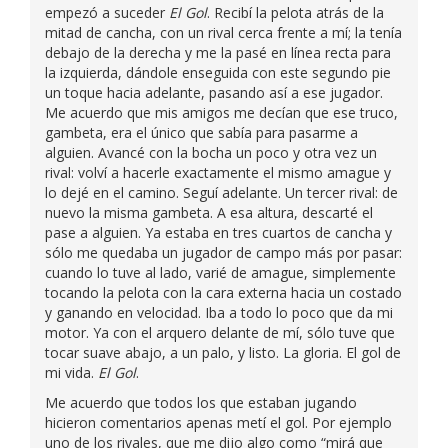
empezó a suceder
El Gol
. Recibí la pelota atrás de la
mitad de cancha, con un rival cerca frente a mí; la tenía
debajo de la derecha y me la pasé en línea recta para
la izquierda, dándole enseguida con este segundo pie
un toque hacia adelante, pasando así a ese jugador.
Me acuerdo que mis amigos me decían que ese truco,
gambeta, era el único que sabía para pasarme a
alguien. Avancé con la bocha un poco y otra vez un
rival: volví a hacerle exactamente el mismo amague y
lo dejé en el camino. Seguí adelante. Un tercer rival: de
nuevo la misma gambeta. A esa altura, descarté el
pase a alguien. Ya estaba en tres cuartos de cancha y
sólo me quedaba un jugador de campo más por pasar:
cuando lo tuve al lado, varié de amague, simplemente
tocando la pelota con la cara externa hacia un costado
y ganando en velocidad. Iba a todo lo poco que da mi
motor. Ya con el arquero delante de mí, sólo tuve que
tocar suave abajo, a un palo, y listo. La gloria. El gol de
mi vida.
El Gol
.
Me acuerdo que todos los que estaban jugando
hicieron comentarios apenas metí el gol. Por ejemplo
uno de los rivales, que me dijo algo como “mirá que