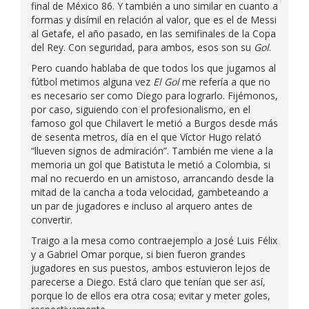
final de México 86. Y también a uno similar en cuanto a
formas y disímil en relación al valor, que es el de Messi
al Getafe, el año pasado, en las semifinales de la Copa
del Rey. Con seguridad, para ambos, esos son su
Gol
.
Pero cuando hablaba de que todos los que jugamos al
fútbol metimos alguna vez
El Gol
me refería a que no
es necesario ser como Diego para lograrlo. Fijémonos,
por caso, siguiendo con el profesionalismo, en el
famoso gol que Chilavert le metió a Burgos desde más
de sesenta metros, día en el que Víctor Hugo relató
“llueven signos de admiración”. También me viene a la
memoria un gol que Batistuta le metió a Colombia, si
mal no recuerdo en un amistoso, arrancando desde la
mitad de la cancha a toda velocidad, gambeteando a
un par de jugadores e incluso al arquero antes de
convertir.
Traigo a la mesa como contraejemplo a José Luis Félix
y a Gabriel Omar porque, si bien fueron grandes
jugadores en sus puestos, ambos estuvieron lejos de
parecerse a Diego. Está claro que tenían que ser así,
porque lo de ellos era otra cosa; evitar y meter goles,