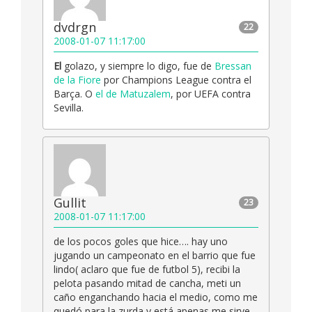
dvdrgn
22
2008-01-07 11:17:00
El
golazo, y siempre lo digo, fue de
Bressan
de la Fiore
por Champions League contra el
Barça. O
el de Matuzalem
, por UEFA contra
Sevilla.
Gullit
23
2008-01-07 11:17:00
de los pocos goles que hice…. hay uno
jugando un campeonato en el barrio que fue
lindo( aclaro que fue de futbol 5), recibi la
pelota pasando mitad de cancha, meti un
caño enganchando hacia el medio, como me
quedó para la zurda y está apenas me sirve