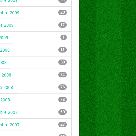
mbre 2009
mbre 2009
20
re 2009
17
2009
1
2008
11
2008
80
 2008
72
ro 2008
78
 2008
78
mbre 2007
59
mbre 2007
23