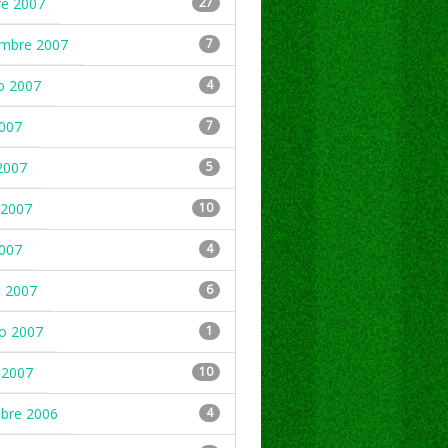
re 2007
27
embre 2007
7
o 2007
4
2007
7
2007
5
2007
10
2007
4
 2007
6
ro 2007
1
 2007
10
mbre 2006
4