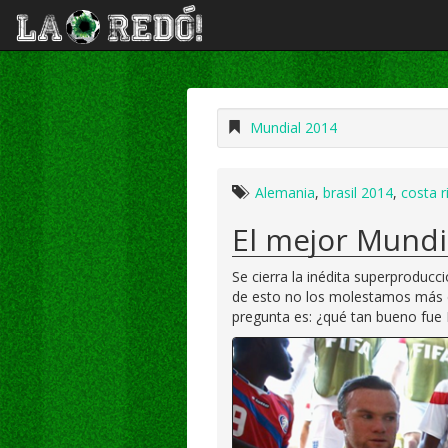
Mundial 2014
Alemania
,
brasil 2014
,
costa r
El mejor Mundial
Se cierra la inédita superprodu
de esto no los molestamos más c
pregunta es: ¿qué tan bueno fue 