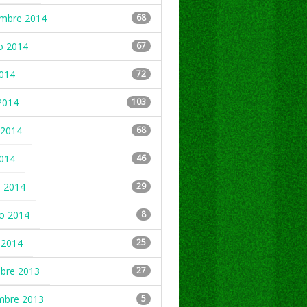
embre 2014
68
o 2014
67
2014
72
2014
103
2014
68
2014
46
 2014
29
ro 2014
8
 2014
25
mbre 2013
27
mbre 2013
5