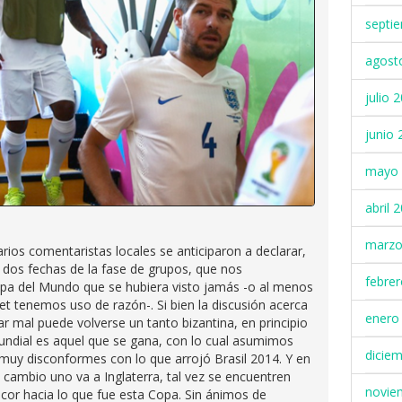
septi
agost
julio 
junio 
mayo 
abril 
marzo
rios comentaristas locales se anticiparon a declarar,
 dos fechas de la fase de grupos, que nos
febre
pa del Mundo que se hubiera visto jamás -o al menos
t tenemos uso de razón-. Si bien la discusión acerca
enero
ar mal puede volverse un tanto bizantina, en principio
dial es aquel que se gana, con lo cual asumimos
dicie
muy disconformes con lo que arrojó Brasil 2014. Y en
 cambio uno va a Inglaterra, tal vez se encuentren
novie
ncor hacia lo que fue esta Copa. Sin ánimos de