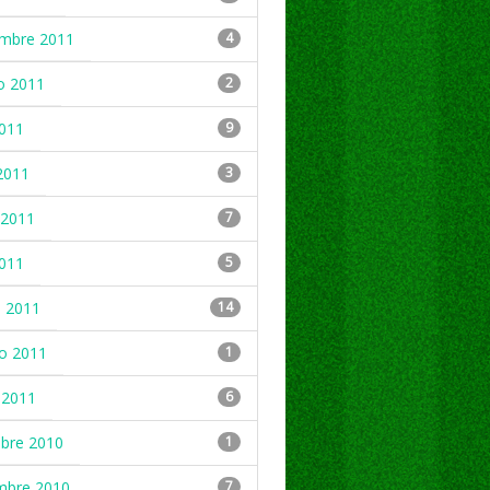
embre 2011
4
o 2011
2
2011
9
2011
3
2011
7
2011
5
 2011
14
ro 2011
1
 2011
6
mbre 2010
1
mbre 2010
7