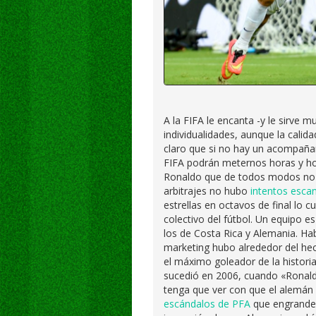
A la FIFA le encanta -y le sirve
individualidades, aunque la calid
claro que si no hay un acompañam
FIFA podrán meternos horas y hor
Ronaldo que de todos modos no v
arbitrajes no hubo
intentos esca
estrellas en octavos de final lo c
colectivo del fútbol. Un equipo 
los de Costa Rica y Alemania. H
marketing hubo alrededor del he
el máximo goleador de la histori
sucedió en 2006, cuando «Ronald
tenga que ver con que el alemán no
escándalos de PFA
que engrandecí