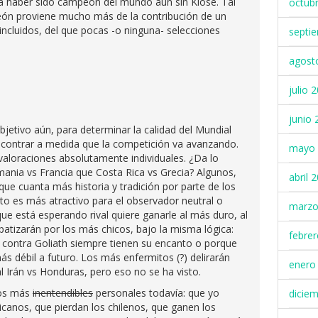
a haber sido campeón del mundo aún sin Klose. Tal
octub
peón proviene mucho más de la contribución de un
incluidos, del que pocas -o ninguna- selecciones
septi
agost
julio 
junio 
jetivo aún, para determinar la calidad del Mundial
ncontrar a medida que la competición va avanzando.
mayo 
valoraciones absolutamente individuales. ¿Da lo
mania vs Francia que Costa Rica vs Grecia? Algunos,
abril 
que cuanta más historia y tradición por parte de los
o es más atractivo para el observador neutral o
marzo
que está esperando rival quiere ganarle al más duro, al
atizarán por los más chicos, bajo la misma lógica:
febre
d contra Goliath siempre tienen su encanto o porque
s débil a futuro. Los más enfermitos (?) delirarán
enero
al Irán vs Honduras, pero eso no se ha visto.
rios más
inentendibles
personales todavía: que yo
dicie
canos, que pierdan los chilenos, que ganen los