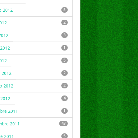
o 2012
5
2012
2
2012
3
2012
1
2012
5
 2012
2
ro 2012
2
 2012
4
mbre 2011
1
mbre 2011
43
re 2011
5