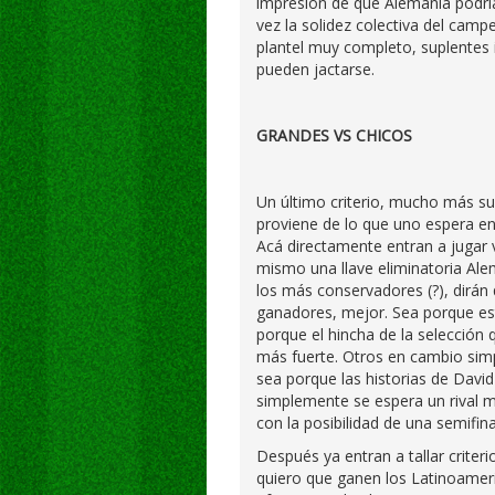
impresión de que Alemania podrí
vez la solidez colectiva del cam
plantel muy completo, suplentes 
pueden jactarse.
GRANDES VS CHICOS
Un último criterio, mucho más sub
proviene de lo que uno espera e
Acá directamente entran a jugar 
mismo una llave eliminatoria Ale
los más conservadores (?), dirán 
ganadores, mejor. Sea porque est
porque el hincha de la selección 
más fuerte. Otros en cambio simp
sea porque las historias de Davi
simplemente se espera un rival má
con la posibilidad de una semifin
Después ya entran a tallar crite
quiero que ganen los Latinoameri