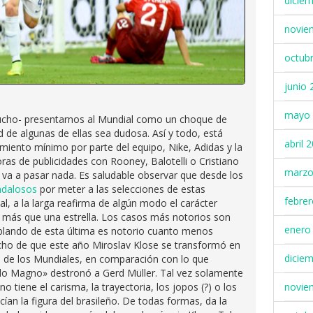
dicie
novie
octub
junio 
mayo 
 mucho- presentarnos al Mundial como un choque de
ad de algunas de ellas sea dudosa. Así y todo, está
abril 
iento mínimo por parte del equipo, Nike, Adidas y la
as de publicidades con Rooney, Balotelli o Cristiano
marzo
a a pasar nada. Es saludable observar que desde los
ndalosos
por meter a las selecciones de estas
febre
ual, a la larga reafirma de algún modo el carácter
es más que una estrella. Los casos más notorios son
enero
ablando de esta última es notorio cuanto menos
cho de que este año Miroslav Klose se transformó en
dicie
a de los Mundiales, en comparación con lo que
o Magno» destronó a Gerd Müller. Tal vez solamente
novie
 tiene el carisma, la trayectoria, los jopos (?) o los
an la figura del brasileño. De todas formas, da la