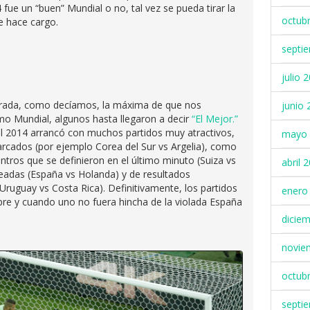
 fue un “buen” Mundial o no, tal vez se pueda tirar la
octub
se hace cargo.
septi
julio 
ntrada, como decíamos, la máxima de que nos
junio 
o Mundial, algunos hasta llegaron a decir
“El Mejor.”
il 2014 arrancó con muchos partidos muy atractivos,
mayo 
arcados (por ejemplo Corea del Sur vs Argelia), como
ros que se definieron en el último minuto (Suiza vs
abril 
leadas (España vs Holanda) y de resultados
Uruguay vs Costa Rica). Definitivamente, los partidos
enero
pre y cuando uno no fuera hincha de la violada España
dicie
novie
octub
septi