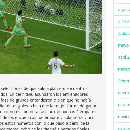
agost
julio 
junio 
mayo 
abril 
marzo
febre
 selecciones de que salir a plantear encuentros
enero
ados. En definitiva, abundaron los entrenadores
a fase de grupos entendieron o bien que no había
dicie
odía meter goles o bien que la mejor forma de ganar
orio como esa primera fase arrojó apenas 9 empates
novie
% de los encuentros fue empate y solamente cinco
s estos números con lo que pasó a partir de la
octub
calmente: ocho de los dieciséis partidos finales