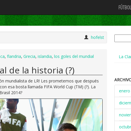
FÚTBOL
Buscar:
hofelst
ica
,
flandria
,
Grecia
,
islandia
,
los goles del mundial
La Cla
 de la historia (?)
ARCHIV
cción mundialista de LR! Les prometemos que después
on esa bosta llamada FIFA World Cup (TM) (?). La
enero
Brasil 2014?
dicie
novie
octub