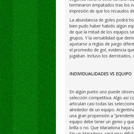
terminaron empatados tras los nov
impresión de que los recaudos de
La abundancia de goles podrá horro
bien pudo haber habido algún equ
de que la mitad de los equipos se
grupos. Y la versatilidad que dem
ajustarse a reglas de juego dife
el promedio de gol, evidencia que
jugaban. Incluso los derrotados, c
INDIVIDUALIDADES VS EQUIPO
En algún punto uno puede obser
selección competitiva. Algo así 
articulan casi todas las seleccione
alrededor de un equipo. Argentin
una gran propensión a “prenderle 
equipo debe tener un genio y que
brilla o no. Que Maradona haya s
Sin un Maradona, será muy difícil