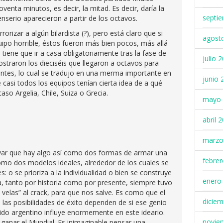
enta minutos, es decir, la mitad. Es decir, daría la
septi
nserio aparecieron a partir de los octavos.
rizar a algún bilardista (?), pero está claro que si
agost
ipo horrible, éstos fueron más bien pocos, más allá
 tiene que ir a casa obligatoriamente tras la fase de
julio 
ostraron los dieciséis que llegaron a octavos para
rentes, lo cual se tradujo en una merma importante en
junio 
 casi todos los equipos tenían cierta idea de a qué
aso Argelia, Chile, Suiza o Grecia.
mayo 
abril 
marzo
var que hay algo así como dos formas de armar una
febre
como dos modelos ideales, alrededor de los cuales se
s: o se prioriza a la individualidad o bien se construye
enero
a, tanto por historia como por presente, siempre tuvo
velas” al crack, para que nos salve. Es como que el
dicie
 las posibilidades de éxito dependen de si ese genio
ido argentino influye enormemente en este ideario.
novie
 ganar el Mundial. Es inimaginable pensar una