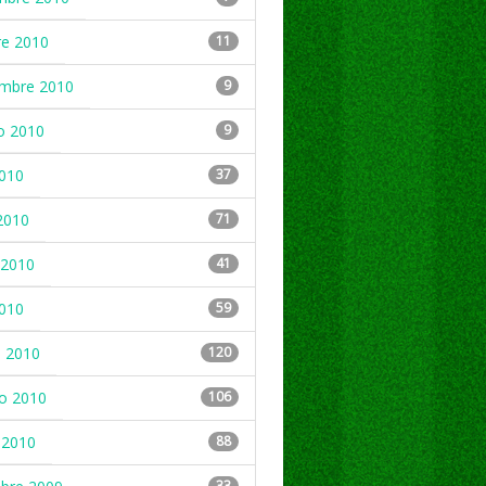
re 2010
11
embre 2010
9
o 2010
9
2010
37
2010
71
2010
41
2010
59
 2010
120
ro 2010
106
 2010
88
33