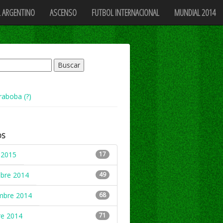
 ARGENTINO
ASCENSO
FUTBOL INTERNACIONAL
MUNDIAL 2014
raboba (?)
OS
 2015
17
mbre 2014
49
mbre 2014
68
re 2014
71