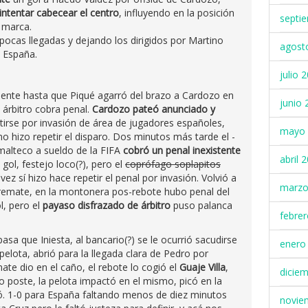
 intentar cabecear el centro
, influyendo en la posición
septi
o marca.
pocas llegadas y dejando los dirigidos por Martino
agost
 España.
julio 
dente hasta que Piqué agarró del brazo a Cardozo en
junio 
 árbitro cobra penal.
Cardozo pateó anunciado y
etirse por invasión de área de jugadores españoles,
mayo 
i no hizo repetir el disparo. Dos minutos más tarde el -
alteco a sueldo de la FIFA
cobró un penal inexistente
abril 
 gol, festejo loco(?), pero el
coprófago soplapitos
ez sí hizo hace repetir el penal por invasión. Volvió a
marzo
l remate, en la montonera pos-rebote hubo penal del
l, pero el
payaso disfrazado de árbitro
puso palanca
febre
asa que Iniesta, al bancario(?) se le ocurrió sacudirse
enero
pelota, abrió para la llegada clara de Pedro por
ate dio en el caño, el rebote lo cogió el
Guaje Villa
,
dicie
o poste, la pelota impactó en el mismo, picó en la
tró. 1-0 para España faltando menos de diez minutos
novie