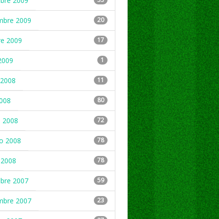
mbre 2009
mbre 2009
20
re 2009
17
2009
1
2008
11
2008
80
 2008
72
ro 2008
78
 2008
78
mbre 2007
59
mbre 2007
23