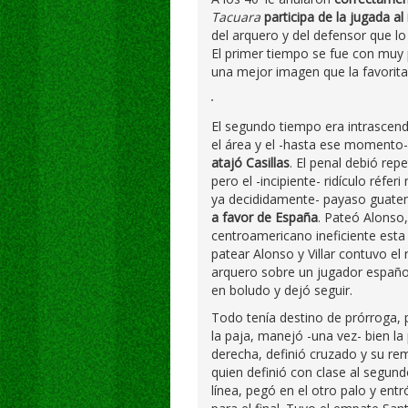
Tacuara
participa de la jugada al
del arquero y del defensor que l
El primer tiempo se fue con muy 
una mejor imagen que la favorita
El segundo tiempo era intrascen
el área y el -hasta ese momento-
atajó Casillas
. El penal debió rep
pero el -incipiente- ridículo réfer
ya decididamente- payaso guatem
a favor de España
. Pateó Alonso,
centroamericano ineficiente esta v
patear Alonso y Villar contuvo e
arquero sobre un jugador españo
en boludo y dejó seguir.
Todo tenía destino de prórroga, p
la paja, manejó -una vez- bien la 
derecha, definió cruzado y su rem
quien definió con clase al segund
línea, pegó en el otro palo y en