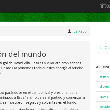
FÚTBOL
Buscar:
La Redó!
La Cla
ón del mundo
 gol de David Villa
. Casillas y Villar atajaron sendos
ARCHIV
o. Desde LR! ponemos
toda nuestra energía
al brindar
.
enero
dicie
zo parándose en el campo rival y presionando la
novie
5 minutos a España amoldarse al partido y comenzar a
es se mostraron seguros y solventes en el fondo.
octub
nte
un gol a Haedo Valdez por offside de Cardozo,