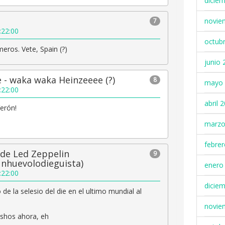
dicie
novie
7
:22:00
octub
meros. Vete, Spain (?)
junio 
 - waka waka Heinzeeee (?)
8
mayo 
:22:00
abril 
Verón!
marzo
febre
 de Led Zeppelin
9
nhuevolodieguista)
enero
:22:00
dicie
de la selesio del die en el ultimo mundial al
novie
shos ahora, eh