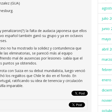
onzalez (GUA)
agost
nnesburg.
julio 
junio 
 penalizaron(?) la falta de audacia japonesa que ellos
tivo español también ganó su grupo y ya en octavos
mayo 
eses.
ino no ha mostrado la solidez y contundencia que
abril 
e las eliminatorias, se pareció más al equipo
iendo mal de ausencias por lesiones- sabía que el
marzo
os puntos ya obtenidos.
febre
rota con Suiza en su debut mundialista, luego venció
 los regalitos que Chile le dio en el fondo. En
enero
tugal, ratificando su idea de tenencia y circulación
illa imparable.
dicie
novie
octub