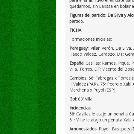
para el final. Tuvo el empate Sant
quedamos, sin Larissa en bolaina
Figuras del partido: Da Silva y Al
partido.
FICHA
Formaciones iniciales:
Paraguay:
. Villar; Verón, Da Silv
Haedo Valdez, Cardozo. DT: Gera
España:
Casillas; Ramos, Piqué, Pu
Villa, Torres. DT: Vicente del Bos
Cambios
: 56′ Fabregas x Torres (
H.Valdez (PAR), 75′ Pedro x Xabi 
Marchena x Puyol (ESP)
Gol
: 83′ Villa
Incidencias
:
58′ Casillas le atajo un penal a C
61′ Villar le atajo un penal a Xabi
Amonestados
: Puyol, Busquets (