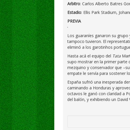
Arbitro
: Carlos Alberto Batres G
Estadio
: Ellis Park Stadium, Joha
PREVIA
Los guaraníes ganaron su grupo y
tampoco tuvieron. El representa
eliminó a los garotinhos portugu
Hasta acá el equipo del
Tata
Mart
supo mostrar en la primer parte d
mezquino y conservador que –sufr
empate le servía para sostener l
España sufrió una inesperada der
caminando a Honduras y aprovechó
octavos le ganó con claridad a Por
del balón, y exhibiendo un David V