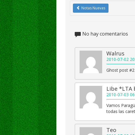
Notas Nuevas
No hay comentarios
Walrus
2010-07-02 20
Ghost post #2
Libe *LTA 
2010-07-03 06
Vamos Paragüi
todas las caret
Teo