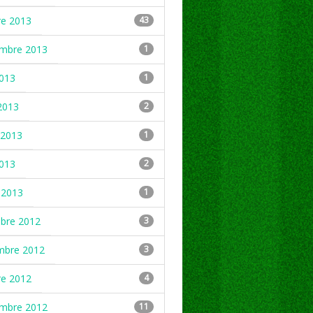
re 2013
43
embre 2013
1
2013
1
2013
2
2013
1
2013
2
 2013
1
mbre 2012
3
mbre 2012
3
re 2012
4
embre 2012
11