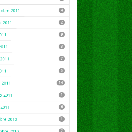
embre 2011
4
o 2011
2
2011
9
2011
3
2011
7
2011
5
 2011
14
ro 2011
1
 2011
6
mbre 2010
1
mbre 2010
7