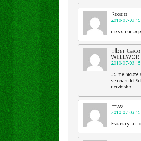
Rosco
2010-07-03 15
mas q nunca p
Elber Gac
WELLWORT
2010-07-03 15
#5 me hiciste
se reian del S
nerviosho…
mwz
2010-07-03 15
España y la c