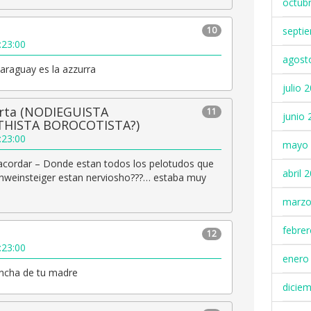
octub
10
septi
:23:00
agost
araguay es la azzurra
julio 
orta (NODIEGUISTA
11
junio 
HISTA BOROCOTISTA?)
:23:00
mayo 
 acordar – Donde estan todos los pelotudos que
abril 
chweinsteiger estan nerviosho???… estaba muy
marzo
febre
12
:23:00
enero
oncha de tu madre
dicie