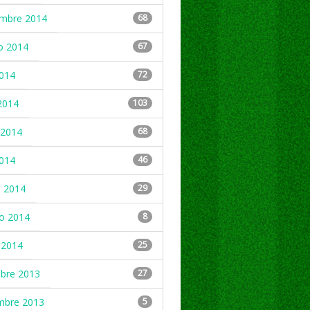
embre 2014
68
o 2014
67
2014
72
2014
103
2014
68
2014
46
 2014
29
ro 2014
8
 2014
25
mbre 2013
27
mbre 2013
5