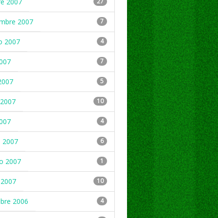
re 2007
27
embre 2007
7
o 2007
4
2007
7
2007
5
2007
10
2007
4
 2007
6
ro 2007
1
 2007
10
mbre 2006
4