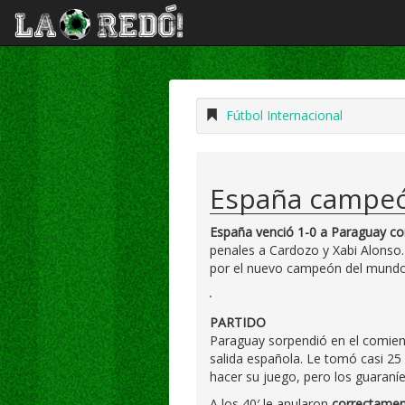
Fútbol Internacional
España campe
España venció 1-0 a Paraguay con
penales a Cardozo y Xabi Alons
por el nuevo campeón del mundo
PARTIDO
Paraguay sorpendió en el comien
salida española. Le tomó casi 2
hacer su juego, pero los guaraní
A los 40′ le anularon
correctame