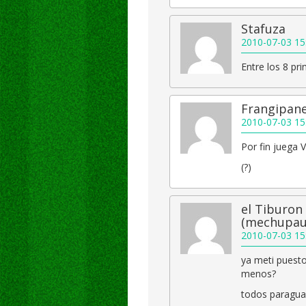
Stafuza
2010-07-03 15
Entre los 8 pri
Frangipane
2010-07-03 15
Por fin juega 
(?)
el Tiburon
(mechupau
2010-07-03 15
ya meti puesto 
menos?
todos paragua