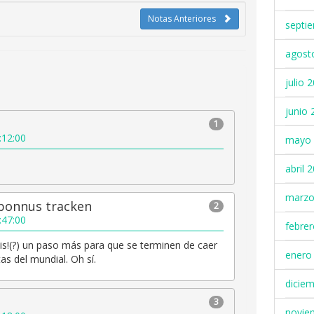
Notas Anteriores
septi
agost
julio 
junio 
1
:12:00
mayo 
abril 
marzo
bonnus tracken
2
:47:00
febre
s!(?) un paso más para que se terminen de caer
enero
as del mundial. Oh sí.
dicie
3
novie