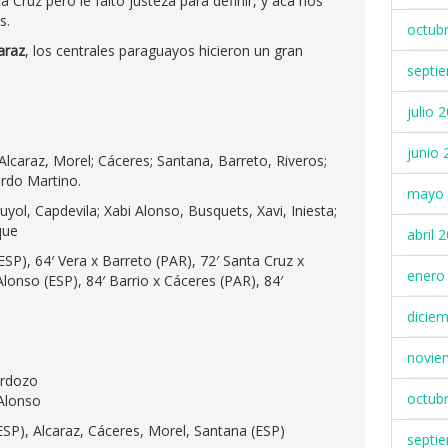
a Cruz pero le faltó justeza para definir, y acá nos
s.
octub
caraz
, los centrales paraguayos hicieron un gran
septi
julio 
junio 
a, Alcaraz, Morel; Cáceres; Santana, Barreto, Riveros;
rdo Martino.
mayo 
yol, Capdevila; Xabi Alonso, Busquets, Xavi, Iniesta;
que
abril 
ESP), 64′ Vera x Barreto (PAR), 72′ Santa Cruz x
enero
Alonso (ESP), 84′ Barrio x Cáceres (PAR), 84′
dicie
novie
ardozo
octub
 Alonso
ESP), Alcaraz, Cáceres, Morel, Santana (ESP)
septi