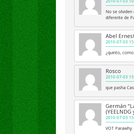
2010-07-03 10
No se olviden 
diferente de P
Abel Ernes
2010-07-03 15
¿quinto, como 
Rosco
2010-07-03 15
que pasha Casi
Germán "La
(YEELNDG 
2010-07-03 15
VOT Parawhy.