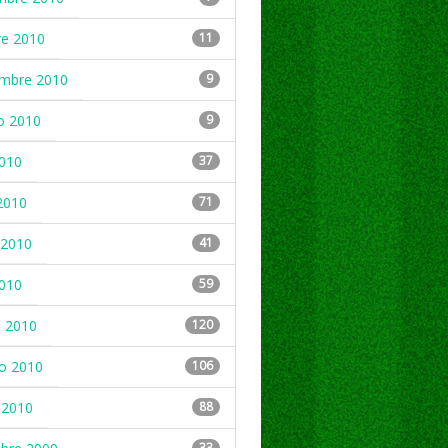
re 2010
11
embre 2010
9
o 2010
9
2010
37
2010
71
2010
41
2010
59
 2010
120
ro 2010
106
 2010
88
33