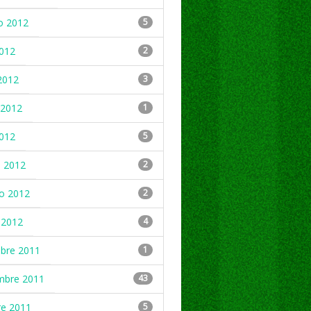
o 2012
5
2012
2
2012
3
2012
1
2012
5
 2012
2
ro 2012
2
 2012
4
mbre 2011
1
mbre 2011
43
re 2011
5