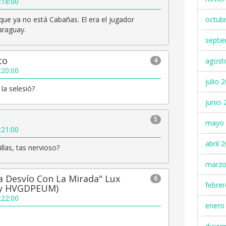
:18:00
que ya no está Cabañas. El era el jugador
octub
araguay.
septi
to
4
agost
:20:00
julio 
la selesió?
junio 
5
mayo 
:21:00
abril 
llas, tas nervioso?
marzo
 Desvío Con La Mirada" Lux
6
febre
y HVGDPEUM)
:22:00
enero