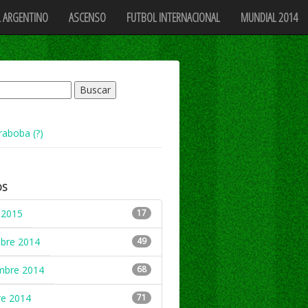
 ARGENTINO
ASCENSO
FUTBOL INTERNACIONAL
MUNDIAL 2014
raboba (?)
OS
 2015
17
mbre 2014
49
mbre 2014
68
re 2014
71