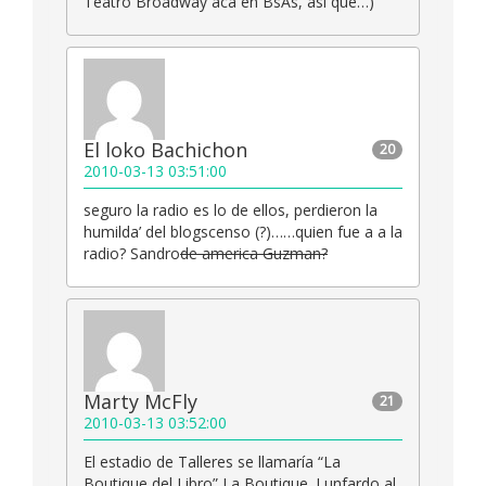
Teatro Broadway acá en BsAs, así que…)
El loko Bachichon
20
2010-03-13 03:51:00
seguro la radio es lo de ellos, perdieron la
humilda’ del blogscenso (?)……quien fue a a la
radio? Sandro
de america
Guzman?
Marty McFly
21
2010-03-13 03:52:00
El estadio de Talleres se llamaría “La
Boutique del Libro” La Boutique. Lunfardo al