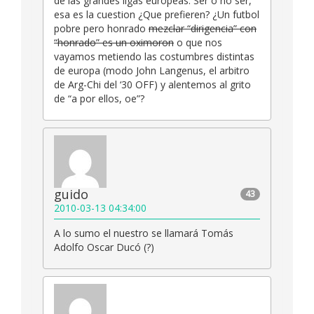
de las grandes ligas europeas. Ser o no ser,
esa es la cuestion ¿Que prefieren? ¿Un futbol
pobre pero honrado
mezclar “dirigencia” con
“honrado” es un oximoron
o que nos
vayamos metiendo las costumbres distintas
de europa (modo John Langenus, el arbitro
de Arg-Chi del ‘30 OFF) y alentemos al grito
de “a por ellos, oe”?
guido
43
2010-03-13 04:34:00
A lo sumo el nuestro se llamará Tomás
Adolfo Oscar Ducó (?)