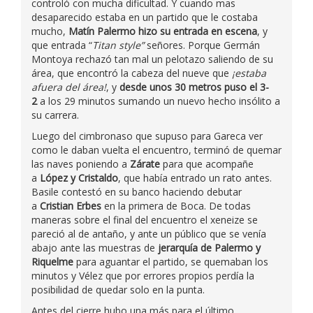
controló con mucha dificultad. Y cuando mas
desaparecido estaba en un partido que le costaba
mucho,
Matín Palermo hizo su entrada en escena
, y
que entrada “
Titan style”
señores. Porque Germán
Montoya rechazó tan mal un pelotazo saliendo de su
área, que encontró la cabeza del nueve que
¡estaba
afuera del área!
, y
desde unos 30 metros puso el 3-
2
a los 29 minutos sumando un nuevo hecho insólito a
su carrera.
Luego del cimbronaso que supuso para Gareca ver
como le daban vuelta el encuentro, terminó de quemar
las naves poniendo a
Zárate
para que acompañe
a
López y Cristaldo
, que había entrado un rato antes.
Basile contestó en su banco haciendo debutar
a
Cristian Erbes
en la primera de Boca. De todas
maneras sobre el final del encuentro el xeneize se
pareció al de antaño, y ante un público que se venía
abajo ante las muestras de
jerarquía de Palermo y
Riquelme
para aguantar el partido, se quemaban los
minutos y Vélez que por errores propios perdía la
posibilidad de quedar solo en la punta.
Antes del cierre hubo una más para el último