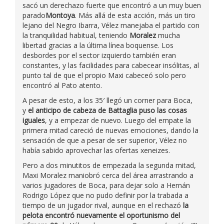
sacó un derechazo fuerte que encontró a un muy buen
parado
Montoya
. Más allá de esta acción, más un tiro
lejano del Negro Ibarra, Vélez manejaba el partido con
la tranquilidad habitual, teniendo
Moralez
mucha
libertad gracias a la última línea boquense. Los
desbordes por el sector izquierdo también eran
constantes, y las facilidades para cabecear insólitas, al
punto tal de que el propio Maxi cabeceó solo pero
encontró al Pato atento.
A pesar de esto, a los 35′ llegó un corner para Boca,
y
el anticipo de cabeza de Battaglia puso las cosas
iguales
, y a empezar de nuevo. Luego del empate la
primera mitad careció de nuevas emociones, dando la
sensación de que a pesar de ser superior, Vélez no
había sabido aprovechar las ofertas xeneizes.
Pero a dos minutitos de empezada la segunda mitad,
Maxi Moralez maniobró cerca del área arrastrando a
varios jugadores de Boca, para dejar solo a Hernán
Rodrigo López que no pudo definir por la trabada a
tiempo de un jugador rival, aunque en el rechazó
la
pelota encontró nuevamente el oportunismo del