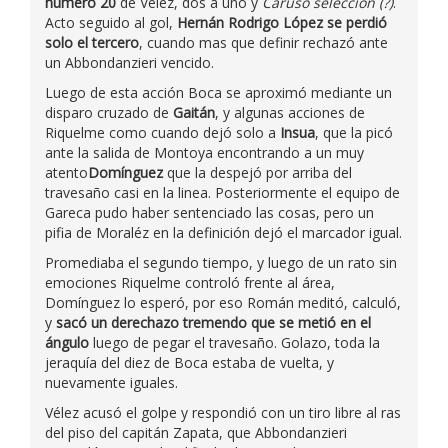
número 20
de Vélez, dos a uno y
Caruso selección (?)
.
Acto seguido al gol,
Hernán Rodrigo López se perdió
solo el tercero
, cuando mas que definir rechazó ante
un Abbondanzieri vencido.
Luego de esta acción Boca se aproximó mediante un
disparo cruzado de
Gaitán
, y algunas acciones de
Riquelme como cuando dejó solo a
Insua
, que la picó
ante la salida de Montoya encontrando a un muy
atento
Domínguez
que la despejó por arriba del
travesaño casi en la linea. Posteriormente el equipo de
Gareca pudo haber sentenciado las cosas, pero un
pifia de Moraléz en la definición dejó el marcador igual.
Promediaba el segundo tiempo, y luego de un rato sin
emociones Riquelme controló frente al área,
Domínguez lo esperó, por eso Román meditó, calculó,
y
sacó un derechazo tremendo que se metió en el
ángulo
luego de pegar el travesaño. Golazo, toda la
jeraquía del diez de Boca estaba de vuelta, y
nuevamente iguales.
Vélez acusó el golpe y respondió con un tiro libre al ras
del piso del capitán Zapata, que Abbondanzieri