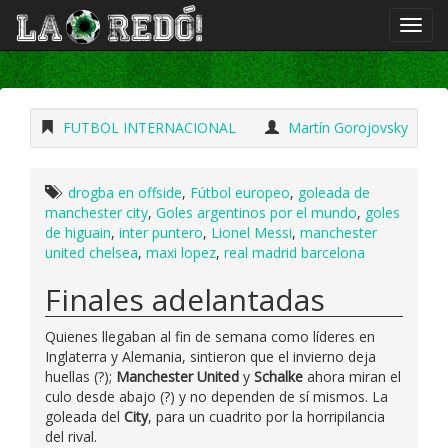
FUTBOL INTERNACIONAL
Martín Gorojovsky
drogba en offside
,
Fútbol europeo
,
goleada de
manchester city
,
Goles argentinos por el mundo
,
goles
de higuain
,
inter puntero
,
Lionel Messi
,
manchester
united chelsea
,
maxi lopez
,
real madrid barcelona
Finales adelantadas
Quienes llegaban al fin de semana como líderes en
Inglaterra y Alemania, sintieron que el invierno deja
huellas (?);
Manchester United
y
Schalke
ahora miran el
culo desde abajo (?) y no dependen de sí mismos. La
goleada del
City
, para un cuadrito por la horripilancia
del rival.