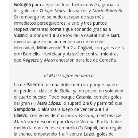
Bologna
para alejar los fríos fantasmas (?), gracias a
los goles de
Thiago Motta
dos veces y
Mario Balotelli
.
Sin embargo no se pudo escapar de sus más
inmediatos perseguidores, a uno y tres puntos
respectivamente:
Roma
sigue soñando gracias a
Vucinic
, autor del
1 a 0
de los de la capital sobre
Bari
;
mientras que en un primer tiempo de terrible
intensidad,
Milan
venció
3 a 2
a
Cagliari
, con goles de <
em>Borriello, Huntelaar y
Astori
en contra, mientras
que
Ragatzu
y
Matri
anotaron para los de Cerdeña.
El Massi sigue en llamas
La de
Palermo
fue una doble derrota: porque aparte
de perder el clásico de Sicilia, ya no posee en soleadad
el cuarto puesto. Todo porque
Catania
, con dos goles
del gran (?)
Maxi López
, lo superó
2 a 0
y permitió que
Sampdoria
lo alcanzara luego de vencer
2 a 1
a
Chievo
, con goles de
Cassano
y
Pazzini
, mientras que
Mantovani
descontó para los de Verona. Podría haber
metido la nariz en ese embrollo (?)
Napoli
, pero regaló
la chance empatando
1 a 1
contra
Lazio
, goles de