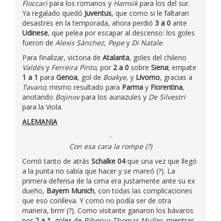
Floccari
para los romanos y
Hamsik
para los del sur.
Ya regalado quedó
Juventus
, que como si le faltaran
desastres en la temporada, ahora perdió
3 a 0
ante
Udinese
, que pelea por escapar al descenso: los goles
fueron de
Alexis Sánchez
,
Pepe
y
Di Natale
.
Para finalizar, victoria de
Atalanta
, goles del chileno
Valdés
y
Ferreira Pinto
, por
2 a 0
sobre
Siena
; empate
1 a 1
para
Genoa
, gol de
Boakye
, y
Livorno
, gracias a
Tavano
; mismo resultado para
Parma
y
Fiorentina
,
anotando
Bojinov
para los auriazules y
De Silvestri
para la Viola.
ALEMANIA
Con esa cara la rompe (?)
Corrió tanto de atrás
Schalke 04
que una vez que llegó
a la punta no sabía que hacer y se mareó (?). La
primera defensa de la cima era justamente ante su ex
dueño,
Bayern Munich
, con todas las complicaciones
que eso conlleva. Y como no podía ser de otra
manera, brrrr (?). Como visitante ganaron los bávaros
por
2 a 1
, goles de
Ribery
y
Thomas Muller
, mientras