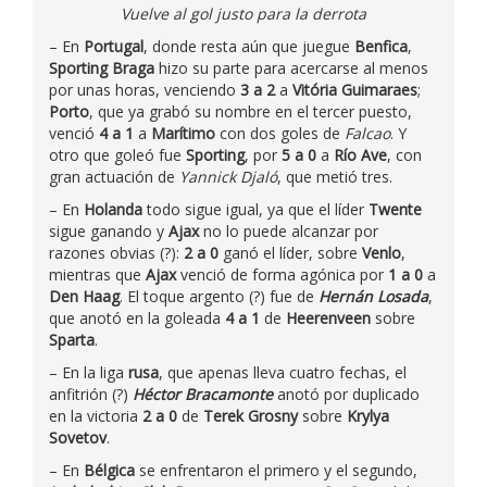
Vuelve al gol justo para la derrota
– En
Portugal
, donde resta aún que juegue
Benfica
,
Sporting Braga
hizo su parte para acercarse al menos
por unas horas, venciendo
3 a 2
a
Vitória Guimaraes
;
Porto
, que ya grabó su nombre en el tercer puesto,
venció
4 a 1
a
Marítimo
con dos goles de
Falcao
. Y
otro que goleó fue
Sporting
, por
5 a 0
a
Río Ave
, con
gran actuación de
Yannick Djaló
, que metió tres.
– En
Holanda
todo sigue igual, ya que el líder
Twente
sigue ganando y
Ajax
no lo puede alcanzar por
razones obvias (?):
2 a 0
ganó el líder, sobre
Venlo
,
mientras que
Ajax
venció de forma agónica por
1 a 0
a
Den Haag
. El toque argento (?) fue de
Hernán Losada
,
que anotó en la goleada
4 a 1
de
Heerenveen
sobre
Sparta
.
– En la liga
rusa
, que apenas lleva cuatro fechas, el
anfitrión (?)
Héctor Bracamonte
anotó por duplicado
en la victoria
2 a 0
de
Terek Grosny
sobre
Krylya
Sovetov
.
– En
Bélgica
se enfrentaron el primero y el segundo,