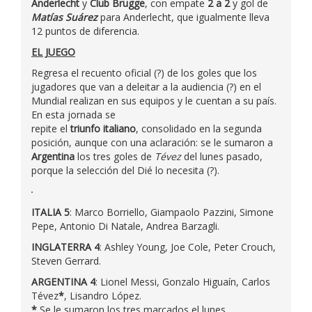
Anderlecht
y
Club Brugge
, con empate
2 a 2
y gol de
Matías Suárez
para Anderlecht, que igualmente lleva
12 puntos de diferencia.
EL JUEGO
Regresa el recuento oficial (?) de los goles que los
jugadores que van a deleitar a la audiencia (?) en el
Mundial realizan en sus equipos y le cuentan a su país.
En esta jornada se
repite el
triunfo italiano
, consolidado en la segunda
posición, aunque con una aclaración: se le sumaron a
Argentina
los tres goles de
Tévez
del lunes pasado,
porque la selección del Dié lo necesita (?).
ITALIA 5
: Marco Borriello, Giampaolo Pazzini, Simone
Pepe, Antonio Di Natale, Andrea Barzagli.
INGLATERRA 4
: Ashley Young, Joe Cole, Peter Crouch,
Steven Gerrard.
ARGENTINA 4
: Lionel Messi, Gonzalo Higuaín, Carlos
Tévez
*
, Lisandro López.
*
Se le sumaron los tres marcados el lunes