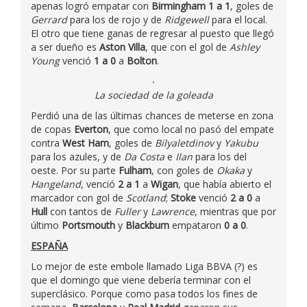
apenas logró empatar con
Birmingham 1 a 1
, goles de
Gerrard
para los de rojo y de
Ridgewell
para el local.
El otro que tiene ganas de regresar al puesto que llegó
a ser dueño es
Aston Villa
, que con el gol de
Ashley
Young
venció
1 a 0
a
Bolton
.
La sociedad de la goleada
Perdió una de las últimas chances de meterse en zona
de copas
Everton
, que como local no pasó del empate
contra
West Ham
, goles de
Bilyaletdinov
y
Yakubu
para los azules, y de
Da Costa
e
Ilan
para los del
oeste. Por su parte
Fulham
, con goles de
Okaka
y
Hangeland
, venció
2 a 1
a
Wigan
, que había abierto el
marcador con gol de
Scotland
;
Stoke
venció
2 a 0
a
Hull
con tantos de
Fuller
y
Lawrence
, mientras que por
último
Portsmouth
y
Blackburn
empataron
0 a 0
.
ESPAÑA
Lo mejor de este embole llamado Liga BBVA (?) es
que el domingo que viene debería terminar con el
superclásico. Porque como pasa todos los fines de