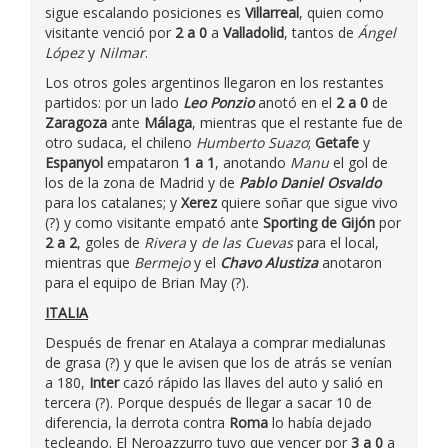
sigue escalando posiciones es
Villarreal
, quien como
visitante venció por
2 a 0
a
Valladolid
, tantos de
Ángel
López
y
Nilmar
.
Los otros goles argentinos llegaron en los restantes
partidos: por un lado
Leo Ponzio
anotó en el
2 a 0
de
Zaragoza
ante
Málaga
, mientras que el restante fue de
otro sudaca, el chileno
Humberto Suazo
;
Getafe
y
Espanyol
empataron
1 a 1
, anotando
Manu
el gol de
los de la zona de Madrid y de
Pablo Daniel Osvaldo
para los catalanes; y
Xerez
quiere soñar que sigue vivo
(?) y como visitante empató ante
Sporting de Gijón
por
2 a 2
, goles de
Rivera
y
de las Cuevas
para el local,
mientras que
Bermejo
y el
Chavo Alustiza
anotaron
para el equipo de Brian May (?).
ITALIA
Después de frenar en Atalaya a comprar medialunas
de grasa (?) y que le avisen que los de atrás se venían
a 180,
Inter
cazó rápido las llaves del auto y salió en
tercera (?). Porque después de llegar a sacar 10 de
diferencia, la derrota contra
Roma
lo había dejado
tecleando. El Neroazzurro tuvo que vencer por
3 a 0
a