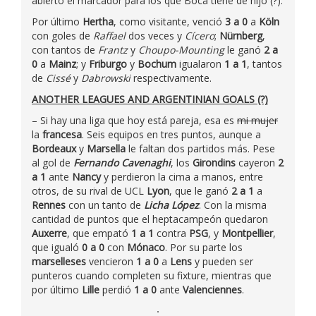
abierto el marcador para los que Boca tiene de hijo (?).
Por último
Hertha
, como visitante, venció
3 a 0
a
Köln
con goles de
Raffael
dos veces y
Cícero
;
Nürnberg
,
con tantos de
Frantz
y
Choupo-Mounting
le ganó
2 a
0
a
Mainz
; y
Friburgo
y
Bochum
igualaron
1 a 1
, tantos
de
Cissé
y
Dabrowski
respectivamente.
ANOTHER LEAGUES AND ARGENTINIAN GOALS (?)
– Si hay una liga que hoy está pareja, esa es
mi mujer
la
francesa
. Seis equipos en tres puntos, aunque a
Bordeaux
y
Marsella
le faltan dos partidos más. Pese
al gol de
Fernando Cavenaghi
, los
Girondins
cayeron
2
a 1
ante
Nancy
y perdieron la cima a manos, entre
otros, de su rival de UCL
Lyon
, que le ganó
2 a 1
a
Rennes
con un tanto de
Licha López
. Con la misma
cantidad de puntos que el heptacampeón quedaron
Auxerre
, que empató
1 a 1
contra
PSG
, y
Montpellier
,
que igualó
0 a 0
con
Mónaco
. Por su parte los
marselleses
vencieron
1 a 0
a
Lens
y pueden ser
punteros cuando completen su fixture, mientras que
por último
Lille
perdió
1 a 0
ante
Valenciennes
.