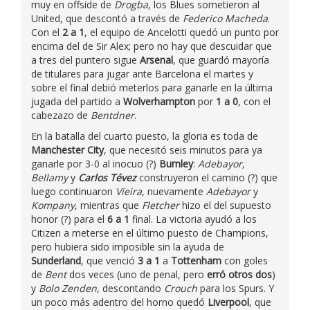
muy en offside de
Drogba
, los Blues sometieron al
United, que descontó a través de
Federico Macheda
.
Con el
2 a 1
, el equipo de Ancelotti quedó un punto por
encima del de Sir Alex; pero no hay que descuidar que
a tres del puntero sigue
Arsenal
, que guardó mayoría
de titulares para jugar ante Barcelona el martes y
sobre el final debió meterlos para ganarle en la última
jugada del partido a
Wolverhampton
por
1 a 0
, con el
cabezazo de
Bentdner
.
En la batalla del cuarto puesto, la gloria es toda de
Manchester City
, que necesitó seis minutos para ya
ganarle por 3-0 al inocuo (?)
Burnley
:
Adebayor,
Bellamy
y
Carlos Tévez
construyeron el camino (?) que
luego continuaron
Vieira
, nuevamente
Adebayor
y
Kompany
, mientras que
Fletcher
hizo el del supuesto
honor (?) para el
6 a 1
final. La victoria ayudó a los
Citizen a meterse en el último puesto de Champions,
pero hubiera sido imposible sin la ayuda de
Sunderland
, que venció
3 a 1
a
Tottenham
con goles
de
Bent
dos veces (uno de penal, pero
erró otros dos
)
y
Bolo Zenden
, descontando
Crouch
para los Spurs. Y
un poco más adentro del horno quedó
Liverpool
, que