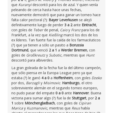
que
Kuranyi
descontó para los de azul. Y quien venía
peleando de cerca hasta hace unas fechas,
nuevamente demostró que para ganar un torneo hace
falta calor pectoral (?):
Bayer Leverkusen
se alejó
definitivamente luego de perder
3 a 2
ante
Eintracht
,
con goles de
Teber
de penal,
Caio
y
Franz
para los de
Frankfurt, a la vez que
Kießling
marcó los dos de los
ex líderes. Tan fuerte fue la caída de los farmacéuticos
(?) que ya tienen a sólo un pasito a
Borussia
Dortmund
, que venció
2 a 1
a
Werder Bremen
, con
goles de
Großkreutz
y
Subotic
, mientras que
Hunt
descontó para albiverdes.
La gran goleada de la fecha fue la del último campeón,
que sólo piensa en la Europa League pero ya que
estaba (?) le ganó
4 a 0
a
Hoffenheim
, con goles
Dzeko
por dos,
Barzagli
y
Misimovic
.
Hamburgo
, el otro
sobreviviente alemán en el segundo torneo europeo,
no pudo pasar del empate
0 a 0
ante
Hannover
. Buena
victoria para sumar algo (?) fue la de
Stuttgart
, por
2 a
1
sobre
Mönchengladbach
, con goles de
Cipiran
Marica
y
Kuzmanovic
, mientras que
Reus
había