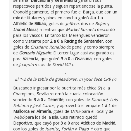
semana,
Barcelona
y
Real Madrid
ganaron sus
respectivos partidos y siguen repartiéndose la punta.
Cronológicamente, el primero fue el Barça, que con un
mix de titulares y pibes en cancha goleó
4 a 1
a
Athletic de Bilbao
, goles de
Jeffren
, dos de
Bojan
y
Lionel Messi
, mientras que
Markel Susaeta
descontó
para los vascos. En tanto los Merengues vencieron
como visitante por
2 a 0
a
Racing de Santander
, con
goles de
Cristiano Ronaldo
de penal y como siempre
de
Gonzalo Higuaín
. El tercer lugar casi asegurado es
para
Valencia
, que goleó
3 a 0
a
Osasuna
, con goles
de
Joaquín
y dos de
David Villa
.
El 1-2 de la tabla de goleadores. In your face CR9 (?)
Buscando ingresar por la puertita más chica (?) a la
Champions,
Sevilla
retomó la cuarta colocación
venciendo
3 a 0
a
Tenerife
, con goles de
Kanouté, Luis
Fabiano
y
José Carlos
, y aprovechó el empate
1 a 1
de
Mallorca
en
Almería
, goles de
Uche
para el local y de
Webó
para los de la isla. Casi retirado quedó
Deportivo
, que cayó por
3 a 0
ante
Atlético de Madrid
,
con los goles de
Juanito
,
Forlán
y
Tiago
. Y otro que