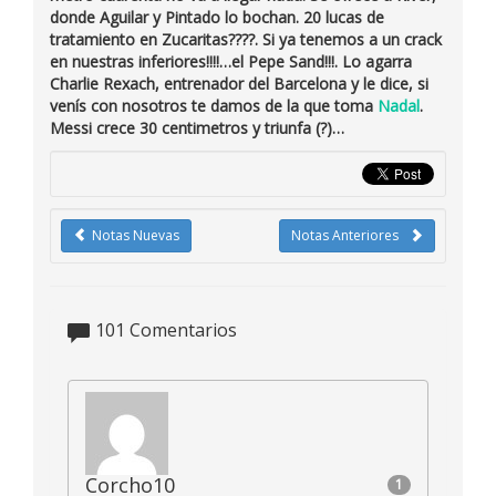
donde Aguilar y Pintado lo bochan. 20 lucas de
tratamiento en Zucaritas????. Si ya tenemos a un crack
en nuestras inferiores!!!!…
el Pepe Sand
!!!. Lo agarra
Charlie Rexach
, entrenador del Barcelona y le dice, si
venís con nosotros te damos de la que toma
Nadal
.
Messi crece 30 centimetros y triunfa (?)…
Notas Nuevas
Notas Anteriores
101
Comentarios
Corcho10
1