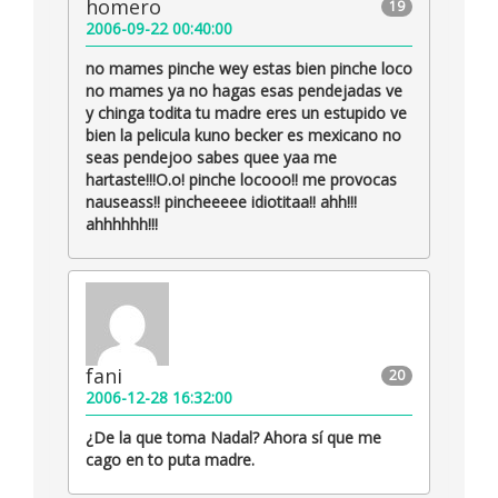
homero
19
2006-09-22 00:40:00
no mames pinche wey estas bien pinche loco
no mames ya no hagas esas pendejadas ve
y chinga todita tu madre eres un estupido ve
bien la pelicula kuno becker es mexicano no
seas pendejoo sabes quee yaa me
hartaste!!!O.o! pinche locooo!! me provocas
nauseass!! pincheeeee idiotitaa!! ahh!!!
ahhhhhh!!!
fani
20
2006-12-28 16:32:00
¿De la que toma Nadal? Ahora sí que me
cago en to puta madre.