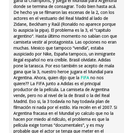
gana la Champions, y juega el Mundial para
Argentina
donde se termina de consagrar. Todo bien hasta acá.
De hecho ya se filmaron las escenas de la 2, con los
actores en el vestuario del Real Madrid al lado de
Zidane
,
Beckham
y
Raúl
(Ronaldo no aparece porque
lo auspicia la pipa). El problema es la
3
, el “
capitulo
argentino
“. Hasta último momento no sabían con que
camiseta vestir al protagonista. Las opciones no eran
muchas. Mexico que tampoco “vendía”, estaba
auspiciado por Nike, España tampoco, un inmigrante
ilegal español no era creíble. Brasil olvidate. Adidas
pone la tarasca. Por eso también se acepto de mala
gana que la 3, nuestro heroe jugara el Mundial para
Argentina. Ahora, quien dijo que la
FIFA
no nos
quiere?? La FIFA junto a Adidas es el principal
productor de la película. La camiseta de Argentina
vende, pero no al nivel de la de Brasil o la del Real
Madrid. Eso si, la 3 todavía no hay todavía plan de
filmación ni nada por el estilo. Iría recién en el
2007
. Si
Argentina fracasa en el Mundial yo calculo que no la
hacen por miedo al ridículo, el problema es que la
película exige tomas “documentales”, y es muy
probable que el actor se tenga que meter en el