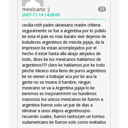
mexicano :)
33
2007-11-14 14:26:00
cecilia roth padre ukraniano madre chilena
seguramente se fue a argentina por lo jodido
ke esta el pais es mas barato vivir dejense de
boludeces argentinos de mierda jajaja, da la
impresion ke estan acomplejados por el
hecho d estar hasta alla abajo alejados de
todo, dices ke los mexicanos hablamos de
argentinos??? claro ke hablamos por ke todo
pinche Mexico esta lleno de puros argentinos
ke se vienen a trabajar aca por ke aca la
gente no se muere d hambre, ningun
mexicano se va a Argentina jajaja lo ke
keremos es mejorarrrrrrrrr no hundirnos
massssss los unicos mexicanos ke fueron a
argentina fueron solo un par de dias a
eliminar a unos ekipos argentinos(no
recuerdo cuales, fueron tantos)en un torneo
sudamericano ke fueron solo como invitados