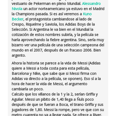
vestuario de
Pekerman
en pleno Mundial.
Alessandro
Nivola
un actor norteamericano ya estuvo en el Madrid
la
Champions pasada
. Si es así veremos a
Kuno
Becker
, el protagonista cambiandose al lado de
Crespo, Riquelme y Saviola
, los Adidas Boys de la
Selección. Si Argentina le va bien en el Mundial la
cotización de estos nombres subiría, y la película se
haría aprovechando la fiebre argentina. Sino, sería muy
bizarro ver una película de una selección campeona del
mundo en el 2007, después de un fracaso 2006.
Bien
argento
.
Ahora la historia se parece a la vida de
Messi
(Adidas
quiere a Messi a toda costa para esta película,
Barcelona y Nike, que sabe que si Messi firma con
Adidas va directo a la película, se oponen). Eso sí a la
hora de hacer la vida de Messi, el argumento
cambiaría un poco.
Calculo que los villanos de la 1 y la 2, serían Griffa y
Aguilar. Messi un pibito de
1,40
llega a
Ñuls
poco
después de que se fueran a Boca, el tirano
Griffa
y sus
jugadores de 1,80. Messi la rompe, pero ve que con su
metro cuarenta no va a llegar nada. Se ofrece a River,