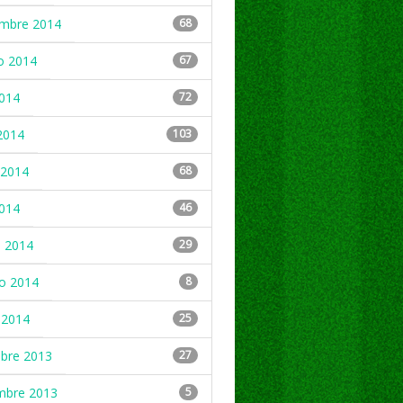
embre 2014
68
o 2014
67
2014
72
2014
103
2014
68
2014
46
 2014
29
ro 2014
8
 2014
25
mbre 2013
27
mbre 2013
5