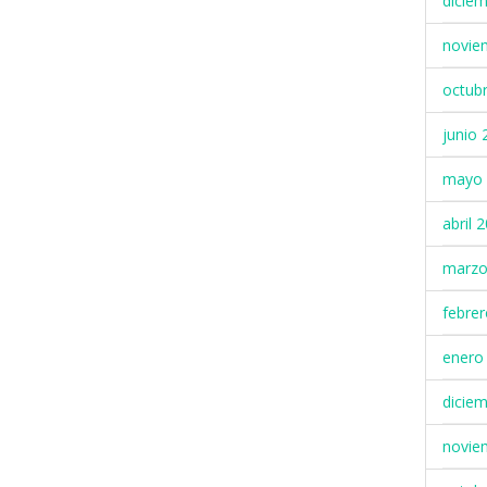
dicie
novie
octub
junio 
mayo 
abril 
marzo
febre
enero
dicie
novie