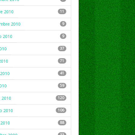
re 2010
11
embre 2010
9
o 2010
9
2010
37
2010
71
2010
41
2010
59
 2010
120
ro 2010
106
 2010
88
33