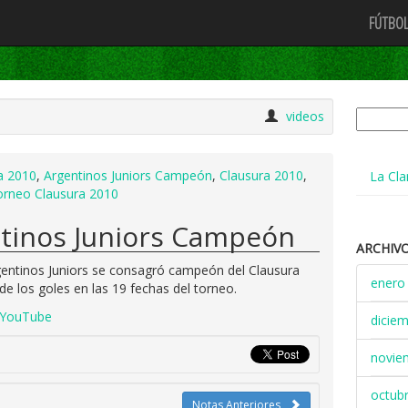
FÚTBOL
Buscar:
videos
a 2010
,
Argentinos Juniors Campeón
,
Clausura 2010
,
La Cla
orneo Clausura 2010
tinos Juniors Campeón
ARCHIV
gentinos Juniors se consagró campeón del Clausura
enero
e los goles en las 19 fechas del torneo.
dicie
novie
octub
Notas Anteriores