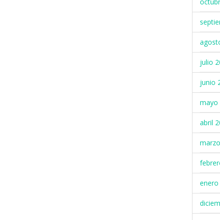
octub
septi
agost
julio 
junio 
mayo 
abril 
marzo
febre
enero
dicie