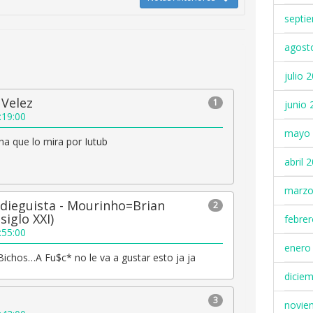
septi
agost
julio 
 Velez
1
junio 
:19:00
mayo 
cha que lo mira por Iutub
abril 
marzo
dieguista - Mourinho=Brian
2
siglo XXI)
febre
:55:00
enero
 Bichos…A Fu$c* no le va a gustar esto ja ja
dicie
3
novie