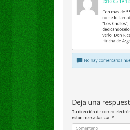
2010-05-19 12
Con mas de 55
no se lo llama
“Los Criollos”,
dedicandoselo 
verlo: Don Rica
Hincha de Arge
No hay comentarios nu
Deja una respues
Tu dirección de correo electró
están marcados con
*