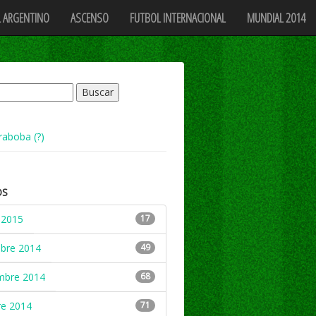
 ARGENTINO
ASCENSO
FUTBOL INTERNACIONAL
MUNDIAL 2014
raboba (?)
OS
 2015
17
mbre 2014
49
mbre 2014
68
re 2014
71