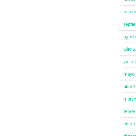
octub
septi
agost
julio 
junio 
mayo 
abril 
marzo
febre
enero