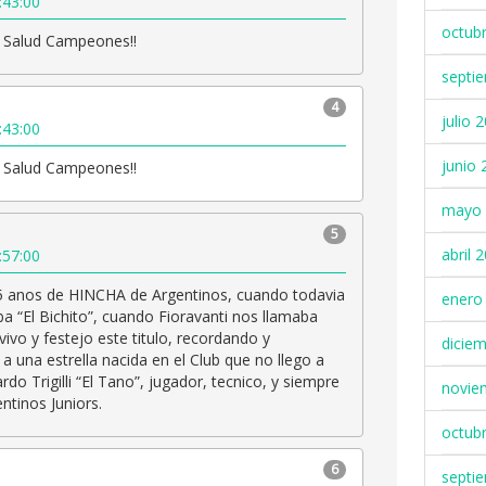
:43:00
octub
! Salud Campeones!!
septi
4
julio 
:43:00
junio 
! Salud Campeones!!
mayo 
5
abril 
:57:00
 anos de HINCHA de Argentinos, cuando todavia
enero
ba “El Bichito”, cuando Fioravanti nos llamaba
 vivo y festejo este titulo, recordando y
dicie
a una estrella nacida en el Club que no llego a
rdo Trigilli “El Tano”, jugador, tecnico, y siempre
novie
ntinos Juniors.
octub
6
septi