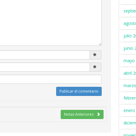
septi
agost
julio 
junio 
mayo 
abril 
marzo
febre
enero
Notas Anteriores
dicie
novie