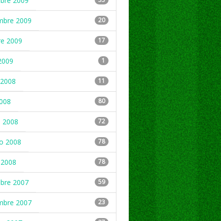
mbre 2009
mbre 2009
20
re 2009
17
2009
1
2008
11
2008
80
 2008
72
ro 2008
78
 2008
78
mbre 2007
59
mbre 2007
23