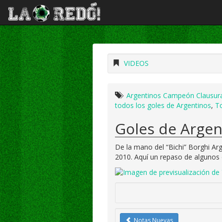
VIDEOS
Argentinos Campeón Clausur
todos los goles de Argentinos
,
T
Goles de Argen
De la mano del “Bichi” Borghi Ar
2010. Aquí un repaso de algunos d
Notas Nuevas