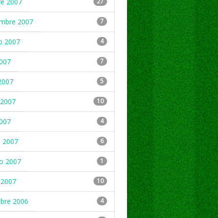
re 2007
27
embre 2007
7
o 2007
4
2007
7
2007
5
2007
10
2007
4
 2007
6
ro 2007
1
 2007
10
mbre 2006
4