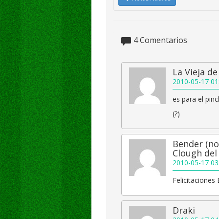
4
Comentarios
La Vieja de
2010-05-17 01
es para el pin
(?)
Bender (no
Clough del 
2010-05-17 03
Felicitaciones
Draki