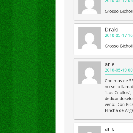
2010-05-17 04
Grosso Bicho!
Draki
2010-05-17 16
Grosso Bicho!
arie
2010-05-19 00
Con mas de 55
no se lo llama
“Los Criollos”,
dedicandoselo 
verlo: Don Rica
Hincha de Arge
arie