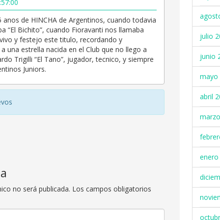
:57:00
agost
 anos de HINCHA de Argentinos, cuando todavia
ba “El Bichito”, cuando Fioravanti nos llamaba
julio 
 vivo y festejo este titulo, recordando y
a una estrella nacida en el Club que no llego a
junio 
rdo Trigilli “El Tano”, jugador, tecnico, y siempre
ntinos Juniors.
mayo 
abril 
evos
marzo
febre
enero
ta
dicie
nico no será publicada.
Los campos obligatorios
novie
octub