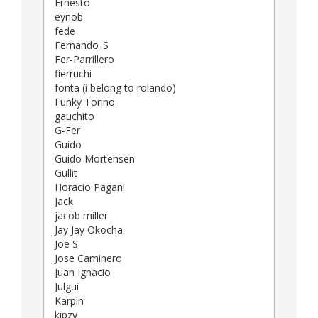
Ernesto
eynob
fede
Fernando_S
Fer-Parrillero
fierruchi
fonta (i belong to rolando)
Funky Torino
gauchito
G-Fer
Guido
Guido Mortensen
Gullit
Horacio Pagani
Jack
jacob miller
Jay Jay Okocha
Joe S
Jose Caminero
Juan Ignacio
Julgui
Karpin
kipzy