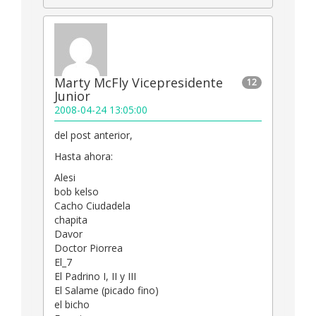
Marty McFly Vicepresidente
12
Junior
2008-04-24 13:05:00
del post anterior,
Hasta ahora:
Alesi
bob kelso
Cacho Ciudadela
chapita
Davor
Doctor Piorrea
El_7
El Padrino I, II y III
El Salame (picado fino)
el bicho