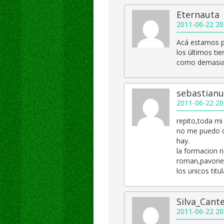
Eternauta
2011-06-22 20
Acá estamos p
los últimos ti
como demasi
sebastian
2011-06-22 20
repito,toda mi
no me puedo q
hay.
la formacion 
roman,pavone 
los unicos tit
Silva_Cant
2011-06-22 20