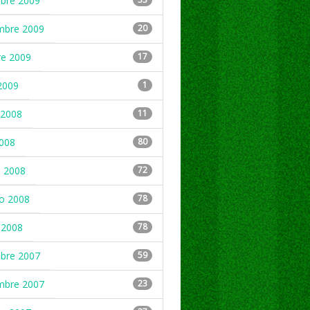
mbre 2009
mbre 2009
20
re 2009
17
2009
1
2008
11
2008
80
 2008
72
ro 2008
78
 2008
78
mbre 2007
59
mbre 2007
23