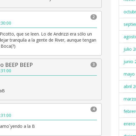
octub
2
:30:00
septi
Picotto, que se leen. Lo de Andrizzi era sólo un
agost
ejar tranquila a la gente de River, aunque tengan
 Boca(?)
julio 
junio 
co BEEP BEEP
3
:31:00
mayo 
abril 
laB
marzo
4
febre
:31:00
enero
 vamo´yendo a la B