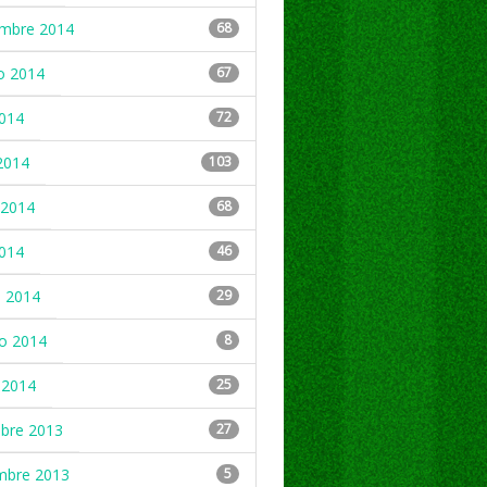
embre 2014
68
o 2014
67
2014
72
2014
103
2014
68
2014
46
 2014
29
ro 2014
8
 2014
25
mbre 2013
27
mbre 2013
5