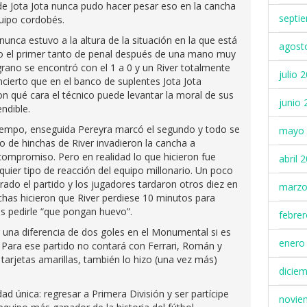
 de Jota Jota nunca pudo hacer pesar eso en la cancha
septi
quipo cordobés.
unca estuvo a la altura de la situación en la que está
agost
o el primer tanto de penal después de una mano muy
ano se encontró con el 1 a 0 y un River totalmente
julio 
cierto que en el banco de suplentes Jota Jota
Con qué cara el técnico puede levantar la moral de sus
junio 
ndible.
iempo, enseguida Pereyra marcó el segundo y todo se
mayo 
o de hinchas de River invadieron la cancha a
ompromiso. Pero en realidad lo que hicieron fue
abril 
lquier tipo de reacción del equipo millonario. Un poco
ado el partido y los jugadores tardaron otros diez en
marzo
chas hicieron que River perdiese 10 minutos para
s pedirle “que pongan huevo”.
febre
 una diferencia de dos goles en el Monumental si es
enero
 Para ese partido no contará con Ferrari, Román y
 tarjetas amarillas, también lo hizo (una vez más)
dicie
d única: regresar a Primera División y ser partícipe
novie