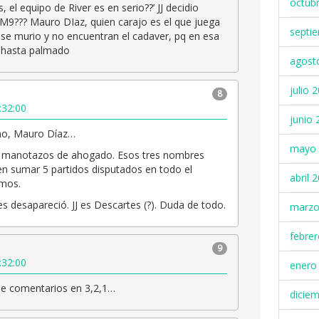
octub
el equipo de River es en serio??’ JJ decidio
M9??? Mauro DIaz, quien carajo es el que juega
septi
se murio y no encuentran el cadaver, pq en esa
 hasta palmado
agost
julio 
8
:32:00
junio 
ano, Mauro Díaz…
mayo 
us manotazos de ahogado. Esos tres nombres
n sumar 5 partidos disputados en todo el
abril 
emos.
res desapareció. JJ es Descartes (?). Duda de todo.
marzo
febre
9
:32:00
enero
de comentarios en 3,2,1…
dicie