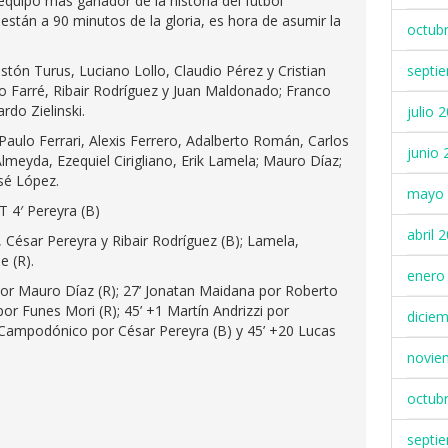
 equipo más ganador de la historia del fútbol
están a 90 minutos de la gloria, es hora de asumir la
octub
stón Turus, Luciano Lollo, Claudio Pérez y Cristian
septi
mo Farré, Ribair Rodríguez y Juan Maldonado; Franco
rdo Zielinski.
julio 
 Paulo Ferrari, Alexis Ferrero, Adalberto Román, Carlos
junio 
lmeyda, Ezequiel Cirigliano, Erik Lamela; Mauro Díaz;
sé López.
mayo 
T 4′ Pereyra (B)
abril 
César Pereyra y Ribair Rodríguez (B); Lamela,
e (R).
enero
or Mauro Díaz (R); 27’ Jonatan Maidana por Roberto
or Funes Mori (R); 45’ +1 Martín Andrizzi por
dicie
Campodónico por César Pereyra (B) y 45’ +20 Lucas
novie
octub
septi