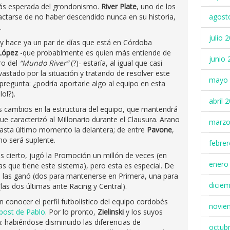
más esperada del grondonismo.
River Plate
, uno de los
actarse de no haber descendido nunca en su historia,
agost
.
julio 
y hace ya un par de días que está en Córdoba
 López
-que probablmente es quien más entiende de
junio 
ro del
“Mundo River”
(?)- estaría, al igual que casi
astado por la situación y tratando de resolver este
mayo 
pregunta: ¿podría aportarle algo al equipo en esta
ol?).
abril 
s cambios en la estructura del equipo, que mantendrá
ue caracterizó al Millonario durante el Clausura. Arano
marzo
o hasta último momento la delantera; de entre
Pavone
,
o será suplente.
febre
: es cierto, jugó la Promoción un millón de veces (en
enero
s que tiene este sistema), pero esta es especial. De
s las ganó (dos para mantenerse en Primera, una para
dicie
las dos últimas ante Racing y Central).
 conocer el perfil futbolístico del equipo cordobés
novie
 post de Pablo
. Por lo pronto,
Zielinski
y los suyos
: habiéndose disminuido las diferencias de
octub