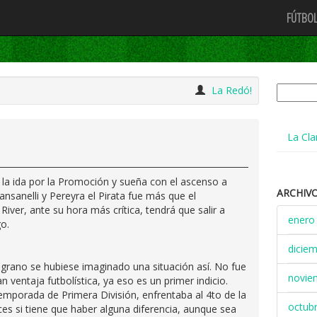
FÚTBOL
Buscar:
La Redó!
La Cla
n la ida por la Promoción y sueña con el ascenso a
ARCHIV
nsanelli y Pereyra el Pirata fue más que el
River, ante su hora más crítica, tendrá que salir a
enero
o.
dicie
lgrano se hubiese imaginado una situación así. No fue
novie
 ventaja futbolística, ya eso es un primer indicio.
temporada de Primera División, enfrentaba al 4to de la
octub
s si tiene que haber alguna diferencia, aunque sea