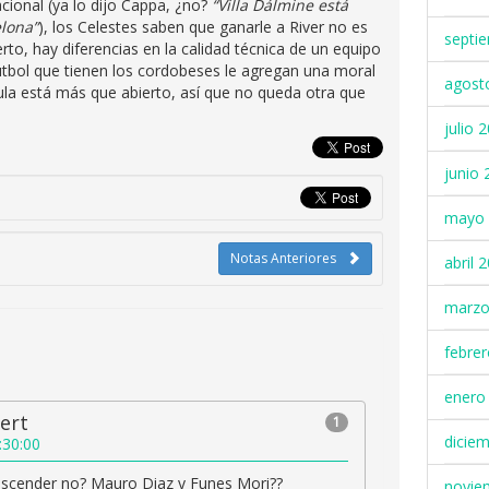
cional (ya lo dijo Cappa, ¿no?
“Villa Dálmine está
elona”
), los Celestes saben que ganarle a River no es
septi
to, hay diferencias en la calidad técnica de un equipo
útbol que tienen los cordobeses le agregan una moral
agost
ícula está más que abierto, así que no queda otra que
julio 
junio 
mayo 
Notas Anteriores
abril 
marzo
febre
enero
ert
1
dicie
:30:00
descender no? Mauro Diaz y Funes Mori??
novie