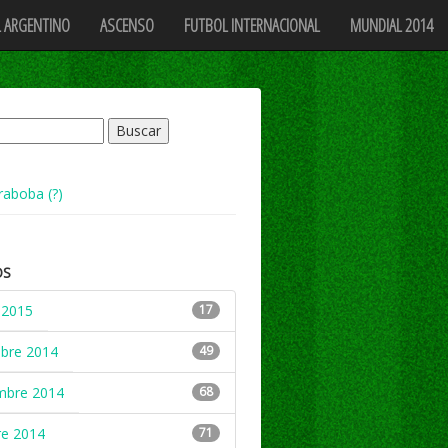
 ARGENTINO
ASCENSO
FUTBOL INTERNACIONAL
MUNDIAL 2014
raboba (?)
OS
 2015
17
mbre 2014
49
mbre 2014
68
re 2014
71