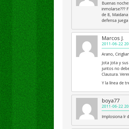
Buenas noches, 
inmolarse??? F
de 8, Maidana 
defensa juega
Marcos J.
2011-06-22 20
Arano, Cirigli
Jota Jota y s
juntos no debe
Clausura. Ver
Y la línea de t
boya77
2011-06-22 20
Implosiona lr 