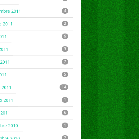
embre 2011
4
o 2011
2
2011
9
2011
3
2011
7
2011
5
 2011
14
ro 2011
1
 2011
6
mbre 2010
1
mbre 2010
7