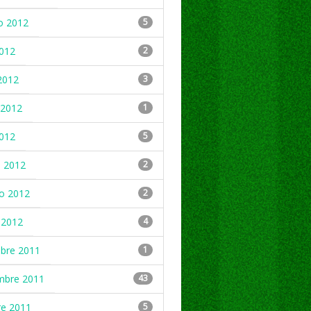
o 2012
5
2012
2
2012
3
2012
1
2012
5
 2012
2
ro 2012
2
 2012
4
mbre 2011
1
mbre 2011
43
re 2011
5