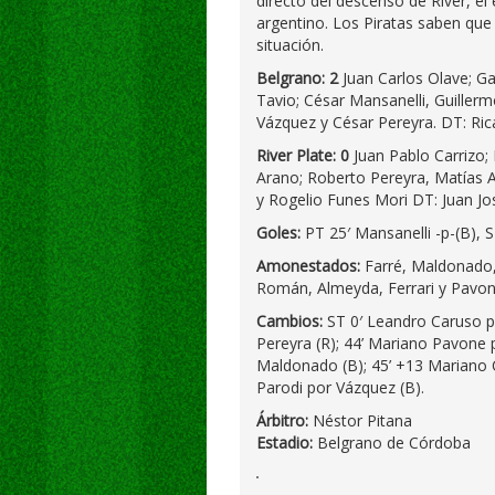
directo del descenso de River, el
argentino. Los Piratas saben que 
situación.
Belgrano: 2
Juan Carlos Olave; Ga
Tavio; César Mansanelli, Guiller
Vázquez y César Pereyra. DT: Rica
River Plate: 0
Juan Pablo Carrizo;
Arano; Roberto Pereyra, Matías A
y Rogelio Funes Mori DT: Juan Jo
Goles:
PT 25′ Mansanelli -p-(B), S
Amonestados:
Farré, Maldonado, 
Román, Almeyda, Ferrari y Pavon
Cambios:
ST 0′ Leandro Caruso p
Pereyra (R); 44’ Mariano Pavone p
Maldonado (B); 45’ +13 Mariano 
Parodi por Vázquez (B).
Árbitro:
Néstor Pitana
Estadio:
Belgrano de Córdoba