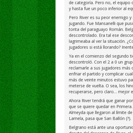
de categoría. Pero no, el equipo
y hasta fue un poco inferior al e
Pero River es su peor enemigo y n
jugando. Fue Mansanelli que pus
tonta del paraguayo Román. Belgr
descontrolado. Era tal ese descon
lagrimeaba al ver la situación. ¿
jugadores si está llorando? Inente
Ya en el comienzo del segundo t
descontroló. Con el 2 a 0 un grup
reclamarle a sus jugadores más c
enfriar el partido y complicar cua
más de veinte minutos estuvo par
meterse de vuelta. O sea, los hin
recuperarse, pero claro… mejor e
Ahora River tendrá que ganar por
que se quiere quedar en Primera.
Almeyda que llegaron al límite de
Lamela, pasa que San Ballón (?).
Belgrano está ante una oportunida