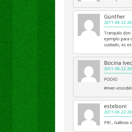
Günther
2011-06-22 20
Tranquilo don 
ejemplo para d
cuidado, es ex
Bocina Ive
2011-06-22 20
PODIO
#river-vosode
esteboni
2011-06-22 20
PRI , Gallinas