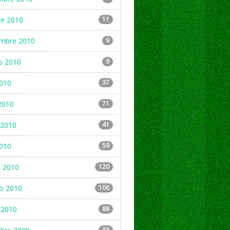
re 2010
11
embre 2010
9
o 2010
9
2010
37
2010
71
2010
41
2010
59
 2010
120
ro 2010
106
 2010
88
33