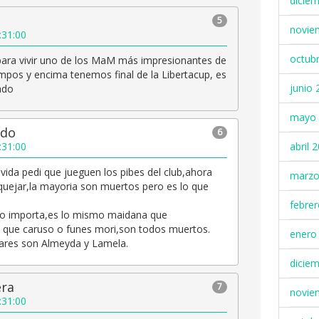
dicie
5
novie
:31:00
octub
ara vivir uno de los MaM más impresionantes de
empos y encima tenemos final de la Libertacup, es
junio 
ado
mayo 
udo
6
:31:00
abril 
 vida pedi que jueguen los pibes del club,ahora
marzo
uejar,la mayoria son muertos pero es lo que
febre
no importa,es lo mismo maidana que
que caruso o funes mori,son todos muertos.
enero
ulares son Almeyda y Lamela.
dicie
era
7
novie
:31:00