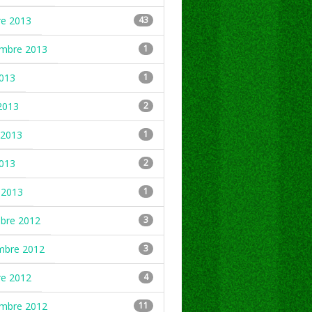
re 2013
43
embre 2013
1
2013
1
2013
2
2013
1
2013
2
 2013
1
mbre 2012
3
mbre 2012
3
re 2012
4
embre 2012
11