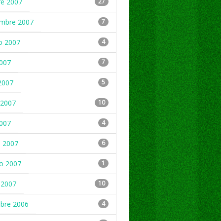
re 2007
27
embre 2007
7
o 2007
4
2007
7
2007
5
2007
10
2007
4
 2007
6
ro 2007
1
 2007
10
mbre 2006
4