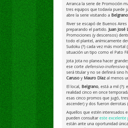
Arranca la serie de Promoción 
tres equipos que todavía puede j
abre la serie visitando a
Belgrano
River se escapó de Buenos Aires 
preparando el partido.
Juan José
Promociones (y descensos) dent
todo el plantel, anímicamente dev
Sudoku (?) cada vez más mortal (
situación un tipo como el Pato Fill
Jota Jota no planea hacer grande
ese corte
defensivo-inofensivo
q
será titular y no se definirá sin
Caruso
y
Mauro Díaz
al menos un
El local,
Belgrano
, está a mil (?)
realidad cinco en once temporada
esas cinco promos que jugó, tre
ascender) y dos fueron derrotas (
Aquellos que estén interesados en
pueden consultar
este excelente
están ante una oportunidad única