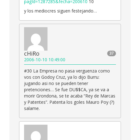
pagId=1287285&fecha=200610
10
y los mediocres siguen festejando…
cHiRo
37
2006-10-10 10:49:00
#30 La Empresa no pasa verguenza como
vos con Godoy Cruz, ya lo dijo Burru:
jugando asi no se pueden tener
pretenciones… Se fue DU$$CA, ya se va a
morir Grondona, se te acaba “Rey de Marcas
y Patentes”. Patenta los goles Mauro Poy (?)
salame.