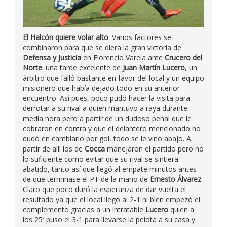
El Halcón quiere volar alto
. Varios factores se
combinaron para que se diera la gran victoria de
Defensa y Justicia
en Florencio Varela ante
Crucero del
Norte
: una tarde excelente de
Juan Martín Lucero
, un
árbitro que falló bastante en favor del local y un equipo
misionero que había dejado todo en su anterior
encuentro. Así pues, poco pudo hacer la visita para
derrotar a su rival a quien mantuvo a raya durante
media hora pero a partir de un dudoso penal que le
cobraron en contra y que el delantero mencionado no
dudó en cambiarlo por gol, todo se le vino abajo. A
partir de allí los de
Cocca
manejaron el partido pero no
lo suficiente como evitar que su rival se sintiera
abatido, tanto así que llegó al empate minutos antes
de que terminase el PT de la mano de
Ernesto Álvarez
.
Claro que poco duró la esperanza de dar vuelta el
resultado ya que el local llegó al 2-1 ni bien empezó el
complemento gracias a un intratable
Lucero
quien a
los 25′ puso el 3-1 para llevarse la pelota a su casa y