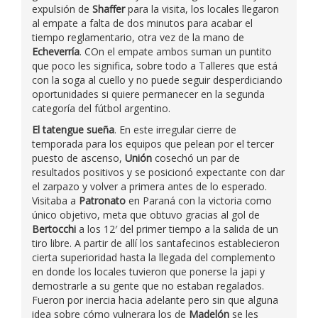
expulsión de
Shaffer
para la visita, los locales llegaron
al empate a falta de dos minutos para acabar el
tiempo reglamentario, otra vez de la mano de
Echeverría
. COn el empate ambos suman un puntito
que poco les significa, sobre todo a Talleres que está
con la soga al cuello y no puede seguir desperdiciando
oportunidades si quiere permanecer en la segunda
categoría del fútbol argentino.
El tatengue sueña
. En este irregular cierre de
temporada para los equipos que pelean por el tercer
puesto de ascenso,
Unión
cosechó un par de
resultados positivos y se posicionó expectante con dar
el zarpazo y volver a primera antes de lo esperado.
Visitaba a
Patronato
en Paraná con la victoria como
único objetivo, meta que obtuvo gracias al gol de
Bertocchi
a los 12′ del primer tiempo a la salida de un
tiro libre. A partir de allí los santafecinos establecieron
cierta superioridad hasta la llegada del complemento
en donde los locales tuvieron que ponerse la japi y
demostrarle a su gente que no estaban regalados.
Fueron por inercia hacia adelante pero sin que alguna
idea sobre cómo vulnerara los de
Madelón
se les