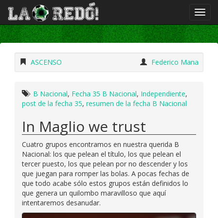
ASCENSO
Federico Mana
B Nacional
,
Fecha 35 B Nacional
,
Independiente
,
post de la fecha 35
,
resumen de la fecha B Nacional
In Maglio we trust
Cuatro grupos encontramos en nuestra querida B
Nacional: los que pelean el título, los que pelean el
tercer puesto, los que pelean por no descender y los
que juegan para romper las bolas. A pocas fechas de
que todo acabe sólo estos grupos están definidos lo
que genera un quilombo maravilloso que aquí
intentaremos desanudar.