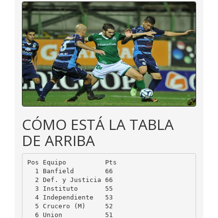
CÓMO ESTÁ LA TABLA
DE ARRIBA
Pos Equipo          Pts

  1 Banfield        66

  2 Def. y Justicia 66

  3 Instituto       55

  4 Independiente   53

  5 Crucero (M)     52

  6 Union           51
