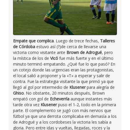
Empate que complica
. Luego de trece fechas,
Talleres
de Córdoba
estuvo así (?)de cerca de llevarse una
victoria como visitante ante
Brown de Adrogué
, pero
la mística de los de
Vicó
fue más fuerte y en el último
minuto terminó empatando. ¿Qué fue lo que pasó? En
un cotejo donde las urgencias eran las protagonistas,
el local salió a proponer y la «T» a esperar y salir de
contra. Fue la estrategia visitante la que primó ya que
llegó al gol por intermedio de
Klusener
para alegría de
Ghiso
. No obstante, 20 minutos después, Brown
empató con gol de
Echeverría
aunque instantes más
tarde otra vez
Klusener
puso el 1-2, todo en la primera
parte. El complemento se jugó con más nervios que
fútbol ya que una derrota complicaba en demasía a los
de Adrogué y a los cordobeses la victoria les sabía a
gloria. Pero entre idas y vueltas, llegadas, roces y la