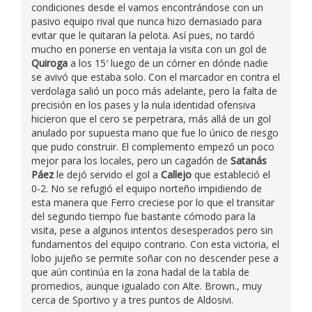
condiciones desde el vamos encontrándose con un
pasivo equipo rival que nunca hizo demasiado para
evitar que le quitaran la pelota. Así pues, no tardó
mucho en ponerse en ventaja la visita con un gol de
Quiroga
a los 15′ luego de un córner en dónde nadie
se avivó que estaba solo. Con el marcador en contra el
verdolaga salió un poco más adelante, pero la falta de
precisión en los pases y la nula identidad ofensiva
hicieron que el cero se perpetrara, más allá de un gol
anulado por supuesta mano que fue lo único de riesgo
que pudo construir. El complemento empezó un poco
mejor para los locales, pero un cagadón de
Satanás
Páez
le dejó servido el gol a
Callejo
que estableció el
0-2. No se refugió el equipo norteño impidiendo de
esta manera que Ferro creciese por lo que el transitar
del segundo tiempo fue bastante cómodo para la
visita, pese a algunos intentos desesperados pero sin
fundamentos del equipo contrario. Con esta victoria, el
lobo jujeño se permite soñar con no descender pese a
que aún continúa en la zona hadal de la tabla de
promedios, aunque igualado con Alte. Brown., muy
cerca de Sportivo y a tres puntos de Aldosivi.