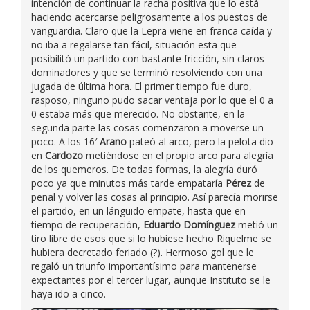
intención de continuar la racha positiva que lo está
haciendo acercarse peligrosamente a los puestos de
vanguardia. Claro que la Lepra viene en franca caída y
no iba a regalarse tan fácil, situación esta que
posibilitó un partido con bastante fricción, sin claros
dominadores y que se terminó resolviendo con una
jugada de última hora. El primer tiempo fue duro,
rasposo, ninguno pudo sacar ventaja por lo que el 0 a
0 estaba más que merecido. No obstante, en la
segunda parte las cosas comenzaron a moverse un
poco. A los 16′
Arano
pateó al arco, pero la pelota dio
en
Cardozo
metiéndose en el propio arco para alegría
de los quemeros. De todas formas, la alegría duró
poco ya que minutos más tarde empataría
Pérez
de
penal y volver las cosas al principio. Así parecía morirse
el partido, en un lánguido empate, hasta que en
tiempo de recuperación,
Eduardo Domínguez
metió un
tiro libre de esos que si lo hubiese hecho Riquelme se
hubiera decretado feriado (?). Hermoso gol que le
regaló un triunfo importantísimo para mantenerse
expectantes por el tercer lugar, aunque Instituto se le
haya ido a cinco.