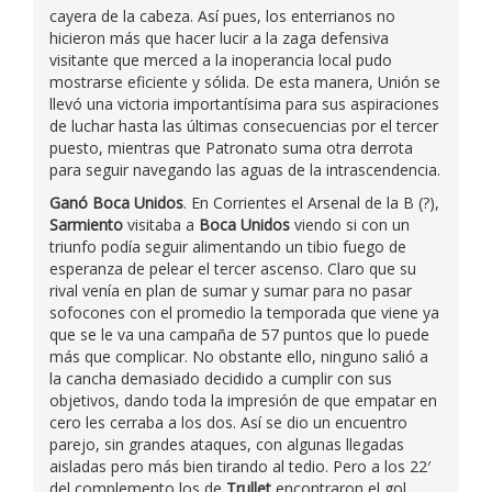
cayera de la cabeza. Así pues, los enterrianos no
hicieron más que hacer lucir a la zaga defensiva
visitante que merced a la inoperancia local pudo
mostrarse eficiente y sólida. De esta manera, Unión se
llevó una victoria importantísima para sus aspiraciones
de luchar hasta las últimas consecuencias por el tercer
puesto, mientras que Patronato suma otra derrota
para seguir navegando las aguas de la intrascendencia.
Ganó Boca Unidos
. En Corrientes el Arsenal de la B (?),
Sarmiento
visitaba a
Boca Unidos
viendo si con un
triunfo podía seguir alimentando un tibio fuego de
esperanza de pelear el tercer ascenso. Claro que su
rival venía en plan de sumar y sumar para no pasar
sofocones con el promedio la temporada que viene ya
que se le va una campaña de 57 puntos que lo puede
más que complicar. No obstante ello, ninguno salió a
la cancha demasiado decidido a cumplir con sus
objetivos, dando toda la impresión de que empatar en
cero les cerraba a los dos. Así se dio un encuentro
parejo, sin grandes ataques, con algunas llegadas
aisladas pero más bien tirando al tedio. Pero a los 22′
del complemento los de
Trullet
encontraron el gol