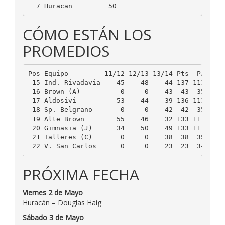
  7 Huracan         50
CÓMO ESTÁN LOS
PROMEDIOS
Pos Equipo         11/12 12/13 13/14 Pts  PJ  PROM
 15 Ind. Rivadavia    45    48    44 137 111 1.234
 16 Brown (A)          0     0    43  43  35 1.228
 17 Aldosivi          53    44    39 136 111 1.225
 18 Sp. Belgrano       0     0    42  42  35 1.200
 19 Alte Brown        55    46    32 133 111 1.198
 20 Gimnasia (J)      34    50    49 133 111 1.198
 21 Talleres (C)       0     0    38  38  35 1.085
 22 V. San Carlos      0     0    23  23  34 0.67
PRÓXIMA FECHA
Viernes 2 de Mayo
Huracán – Douglas Haig
Sábado 3 de Mayo