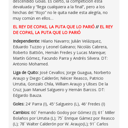
descendido Goías. Es cierto, la competición está
devaluada y “llega cualquiera a la final”, pero a los
hinchas del “Rojo” no le quita nadie esta alegría, no
muy común en ellos…
EL REY DE COPAS, LA PUTA QUE LO PARIÓ
//
EL REY
DE COPAS, LA PUTA QUE LO PARIÓ
Independiente:
Hilario Navarro; Julián Velázquez,
Eduardo Tuzzio y Leonel Galeano; Nicolás Cabrera,
Roberto Battión, Hernán Fredes y Lucas Mareque;
Martín Gómez, Facundo Parra y Andrés Silvera. DT:
Antonio Mohamed.
Liga de Quito:
José Cevallos; Jorge Guagua, Norberto
Araujo y Diego Calderón; Néicer Reasco, Patricio
Urrutia, Gonzalo Chila, William Araujo y Ulises De la
Cruz; Juan Manuel Salgueiro y Hernán Barcos. DT:
Edgardo Bauza.
Goles:
24′ Parra (I), 45′ Salgueiro (L), 46′ Fredes (I)
Cambios:
60´ Fernando Godoy por Gómez (I); 61´ Miller
Bolaños por Urrutia (L); 75´ Enrique Gámez por Reasco
(L); 78´ Walter Calderón por W. Araujo(L); 91´ Carlos