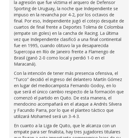
la agresión que fue víctima el arquero de Defensor
Sporting de Uruguay, la noche que Independiente se
impuso en la revancha por 4-2, por los octavos de
final. Por eso, Independiente jugó el cotejo desquite de
cuartos de final frente a Deportes Tolima de Colombia
(empate sin goles) en la cancha de Racing. La última
vez que Independiente clasificó a una final continental
fue en 1995, cuando obtuvo la ya desaparecida
Supercopa en Río de Janeiro frente a Flamengo de
Brasil (ganó 2-0 como local y perdió 1-0 en el
Maracaná).
Con la intención de tener más presencia ofensiva, el
“Turco” decidió el ingreso del delantero Martín Gómez
en lugar del mediocampista Fernando Godoy, en lo
que será el único cambio respecto de la formación que
comenzó el partido en Quito. De esta manera, el
mendocino acompañará en el ataque a Andrés Silvera
y Facundo Parra, por lo que el planteo táctico que
utilizará Mohamed será un 3-4-3.
En cuanto a la Liga de Quito, que le alcanza con un
empate para ser finalista, hay tres jugadores titulares
que llegan a este importante compromiso lejos de su