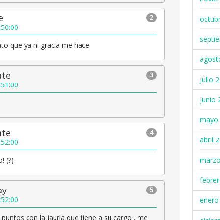
e
2
octub
:50:00
septi
to que ya ni gracia me hace
agost
ate
3
julio 
:51:00
junio 
mayo 
ate
4
abril 
:52:00
marzo
! (?)
febre
ay
5
:52:00
enero
 puntos con la jauria que tiene a su cargo , me