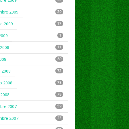
mbre 2009
mbre 2009
20
re 2009
17
2009
1
2008
11
2008
80
 2008
72
ro 2008
78
 2008
78
mbre 2007
59
mbre 2007
23