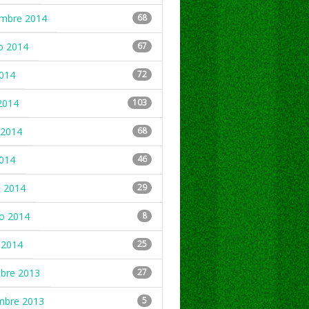
embre 2014
68
o 2014
67
2014
72
2014
103
2014
68
2014
46
 2014
29
ro 2014
8
 2014
25
mbre 2013
27
mbre 2013
5