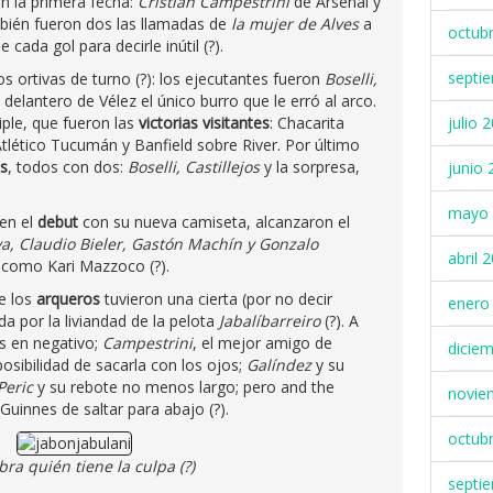
n la primera fecha:
Cristian Campestrini
de Arsenal y
ién fueron dos las llamadas de
la mujer de Alves
a
octub
ada gol para decirle inútil (?).
septi
s ortivas de turno (?): los ejecutantes fueron
Boselli,
l delantero de Vélez el único burro que le erró al arco.
iple, que fueron las
victorias visitantes
: Chacarita
julio 
tlético Tucumán y Banfield sobre River. Por último
s
, todos con dos:
Boselli, Castillejos
y la sorpresa,
junio 
mayo 
 en el
debut
con su nueva camiseta, alcanzaron el
va, Claudio Bieler, Gastón Machín y Gonzalo
abril 
, como Kari Mazzoco (?).
ue los
arqueros
tuvieron una cierta (por no decir
enero
a por la liviandad de la pelota
Jabalíbarreiro
(?). A
os en negativo;
Campestrini
, el mejor amigo de
dicie
posibilidad de sacarla con los ojos;
Galíndez
y su
Peric
y su rebote no menos largo; pero and the
novie
Guinnes de saltar para abajo (?).
octub
ra quién tiene la culpa (?)
septi