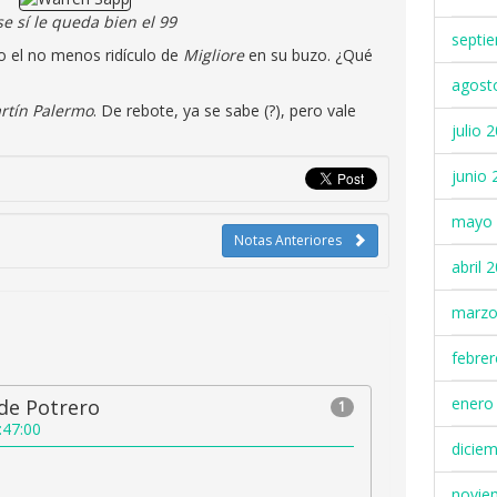
se sí le queda bien el 99
septi
so el no menos ridículo de
Migliore
en su buzo. ¿Qué
agost
rtín Palermo
. De rebote, ya se sabe (?), pero vale
julio 
junio 
mayo 
Notas Anteriores
abril 
marzo
febre
enero
de Potrero
1
:47:00
dicie
novie