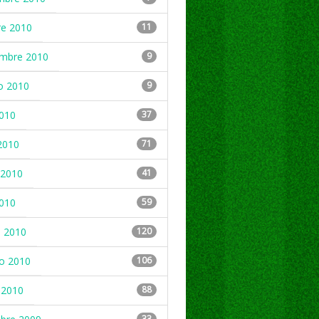
re 2010
11
embre 2010
9
o 2010
9
2010
37
2010
71
2010
41
2010
59
 2010
120
ro 2010
106
 2010
88
33