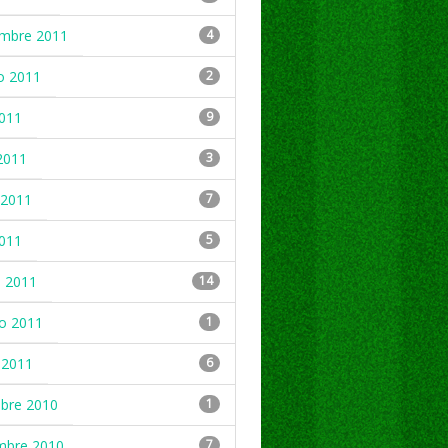
embre 2011
4
o 2011
2
2011
9
2011
3
2011
7
2011
5
 2011
14
ro 2011
1
 2011
6
mbre 2010
1
mbre 2010
7