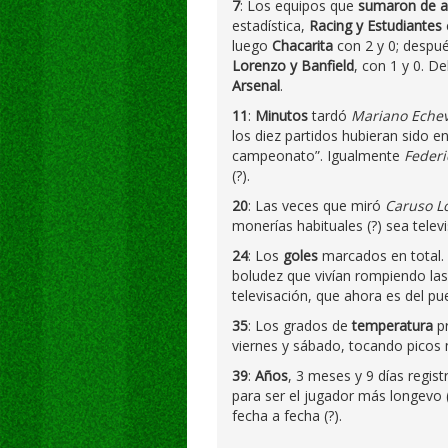
7
: Los equipos que
sumaron de a
estadística,
Racing y Estudiantes
luego
Chacarita
con 2 y 0; despu
Lorenzo y Banfield
, con 1 y 0. D
Arsenal
.
11
:
Minutos
tardó
Mariano Echev
los diez partidos hubieran sido e
campeonato”. Igualmente
Federi
(?).
20
: Las veces que miró
Caruso L
monerías habituales (?) sea telev
24
: Los
goles
marcados en total. 
boludez que vivían rompiendo la
televisación, que ahora es del pue
35
: Los grados de
temperatura
p
viernes y sábado, tocando pico
39
:
Años
, 3 meses y 9 días regis
para ser el jugador más longevo 
fecha a fecha (?).