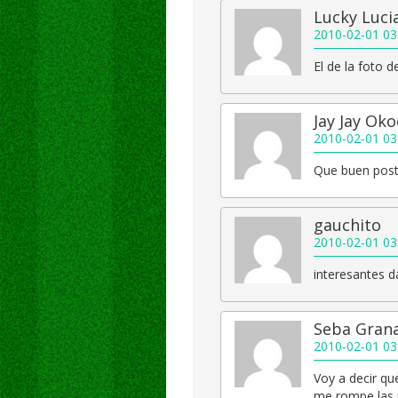
Lucky Luci
2010-02-01 03
El de la foto d
Jay Jay Ok
2010-02-01 03
Que buen post
gauchito
2010-02-01 03
interesantes d
Seba Gran
2010-02-01 03
Voy a decir qu
me rompe las p