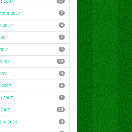
re 2007
27
embre 2007
7
o 2007
4
2007
7
2007
5
2007
10
2007
4
 2007
6
ro 2007
1
 2007
10
mbre 2006
4