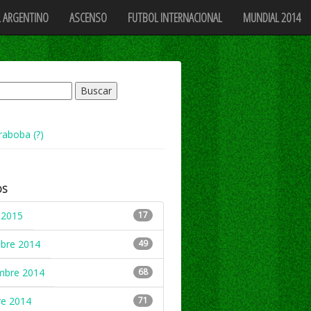
 ARGENTINO
ASCENSO
FUTBOL INTERNACIONAL
MUNDIAL 2014
raboba (?)
OS
 2015
17
mbre 2014
49
mbre 2014
68
re 2014
71