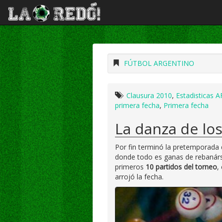
FÚTBOL ARGENTINO
Clausura 2010
,
Estadisticas A
primera fecha
,
Primera fecha
La danza de lo
Por fin terminó la pretemporada
donde todo es ganas de rebanárse
primeros
10 partidos del torneo
,
arrojó la fecha.