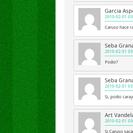
Garcia Asp
2010-02-01 03
Caruso hace ra
Seba Gran
2010-02-01 03
Podio?
Seba Gran
2010-02-01 03
Si, podio carajo
Art Vandel
2010-02-01 03
Si Caruso saca