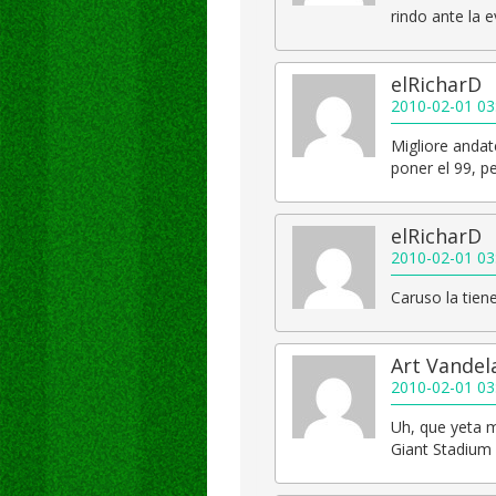
rindo ante la e
elRicharD
2010-02-01 03
Migliore andat
poner el 99, pe
elRicharD
2010-02-01 03
Caruso la tiene
Art Vandel
2010-02-01 03
Uh, que yeta mi
Giant Stadium