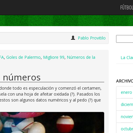
FÚTBOL
Buscar:
Pablo Provitilo
FA
,
Goles de Palermo
,
Migliore 99
,
Números de la
La Cla
s números
ARCHIV
 donde todo es especulación y comenzó el certamen,
enero
la con una hoja de afeitar oxidada (?). Pasados los
 estos son algunos datos numéricos y al pedo (?) que
dicie
novie
octub