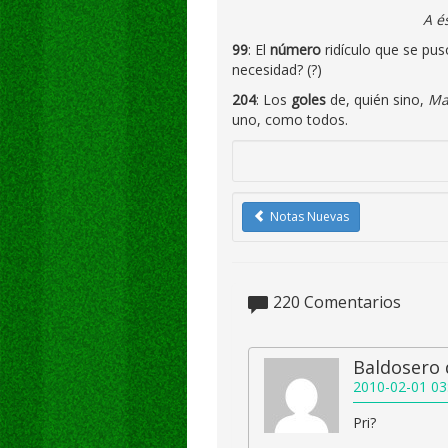
A é
99
: El
número
ridículo que se pu
necesidad? (?)
204
: Los
goles
de, quién sino,
Ma
uno, como todos.
Notas Nuevas
220
Comentarios
Baldosero 
2010-02-01 03
Pri?