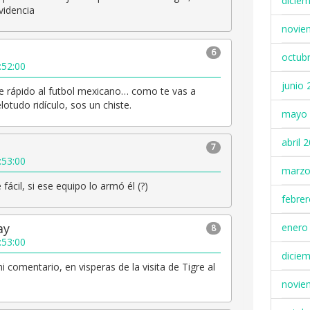
dicie
videncia
novie
6
octub
:52:00
junio 
e rápido al futbol mexicano… como te vas a
lotudo ridículo, sos un chiste.
mayo 
abril 
7
:53:00
marzo
 fácil, si ese equipo lo armó él (?)
febre
ay
enero
8
:53:00
dicie
 comentario, en visperas de la visita de Tigre al
novie