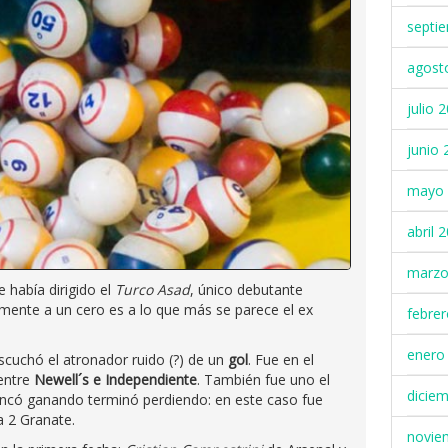
septi
agost
julio 
junio 
mayo 
abril 
marzo
 había dirigido el
Turco Asad
, único debutante
amente a un cero es a lo que más se parece el ex
febre
enero
escuchó el atronador ruido (?) de un
gol
. Fue en el
entre
Newell´s e Independiente
. También fue uno el
dicie
ancó ganando terminó perdiendo: en este caso fue
 a 2 Granate.
novie