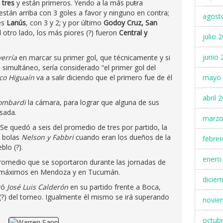
 tres
y están primeros. Yendo a la más pu
t
ra
están arriba con 3 goles a favor y ninguno en contra;
agost
és
Lanús
, con 3 y 2; y por último
Godoy Cruz, San
el otro lado, los más piores (?) fueron
Central y
julio 
junio 
erría
en marcar su primer gol, que técnicamente y si
n simultáneo, sería considerado “el primer gol del
mayo 
co Higuaín
va a salir diciendo que el primero fue de él
abril 
ombardi
la cámara, para lograr que alguna de sus
isada.
marzo
Se quedó a seis del promedio de tres por partido, la
s bolas
Nelson y Fabbri
cuando eran los dueños de la
febre
blo (?).
enero
romedio que se soportaron durante las jornadas de
s máximos en Mendoza y en Tucumán.
dicie
tró
José Luis Calderón
en su partido frente a Boca,
(?) del torneo. Igualmente él mismo se irá superando
novie
octub