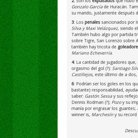
2
: Son los
expulsados
que hubo e
Gonzalo García
de Huracán. Tamb
su marido, justamente después de c
3
: Los
penales
sancionados por lo
Silva y Maxi Velázquez
, siendo e
También hubo algo por partida tr
sobre Tigre, San Lorenzo sobre A
también hay tricota de
goleadore
Mariano Echeverría
.
4
: La cantidad de jugadores que,
orgasmo del gol (?):
Santiago Sil
Castillejos
, este último de a dos
6
: Podrían ser los goles en los q
bastante) responsabilidad, ayudad
saber:
Gastón Sessa
y sus reflej
Dennis Rodman (?);
Pozo
y su im
manía por engrasar los guantes;
winner is,
Marchesín
y su record 
Descub