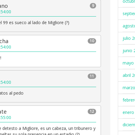
octub
ano
9
:54:00
septi
el 99 es sueco al lado de Migliore (?)
agost
julio 
ocha
10
:54:00
junio 
!
mayo 
abril 
11
:54:00
marzo
atos al pedo
febre
ate
12
enero
:55:00
dicie
e detesto a Migliore, es un cabeza, un tribunero y
eltas su sola presencia en un estadio (?).