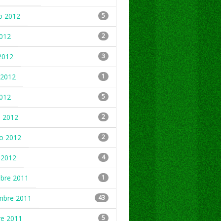
o 2012
5
2012
2
2012
3
2012
1
2012
5
 2012
2
ro 2012
2
 2012
4
mbre 2011
1
mbre 2011
43
re 2011
5