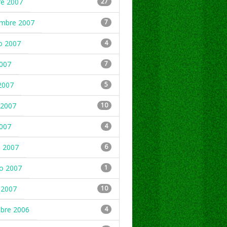
re 2007
27
embre 2007
7
o 2007
4
2007
7
2007
5
2007
10
2007
4
 2007
6
ro 2007
1
 2007
10
mbre 2006
4