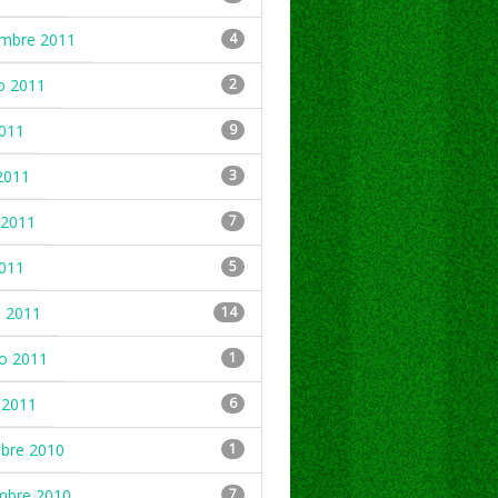
embre 2011
4
o 2011
2
2011
9
2011
3
2011
7
2011
5
 2011
14
ro 2011
1
 2011
6
mbre 2010
1
mbre 2010
7