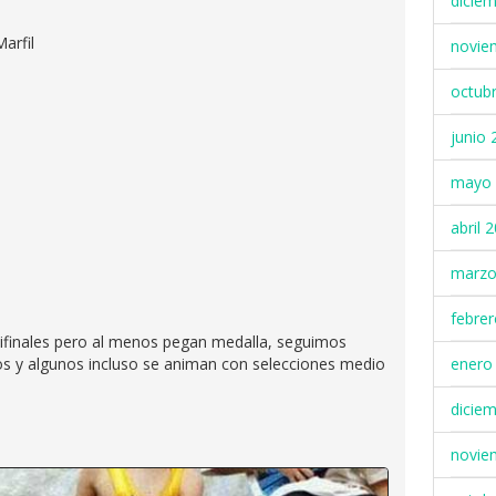
dicie
arfil
novie
octub
junio 
mayo 
abril 
marzo
febre
ifinales pero al menos pegan medalla, seguimos
enero
os y algunos incluso se animan con selecciones medio
dicie
novie