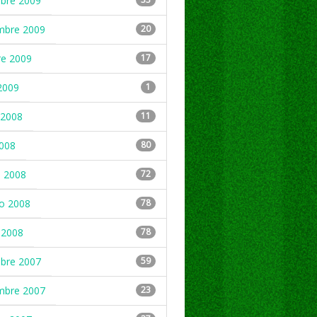
mbre 2009
mbre 2009
20
re 2009
17
2009
1
2008
11
2008
80
 2008
72
ro 2008
78
 2008
78
mbre 2007
59
mbre 2007
23