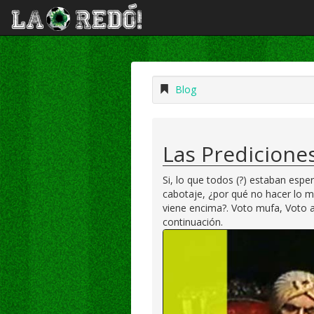
Blog
Las Predicione
Si, lo que todos (?) estaban esper
cabotaje, ¿por qué no hacer lo 
viene encima?. Voto mufa, Voto a 
continuación.