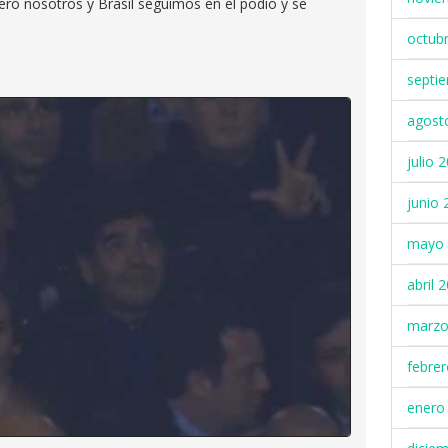
ero nosotros y Brasil seguimos en el podio y se
octub
septi
agost
julio 
junio 
mayo 
abril 
marzo
febre
enero