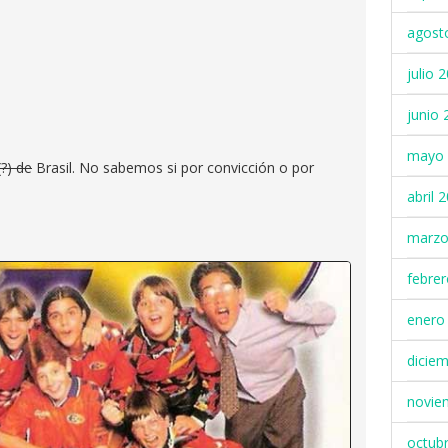
agost
julio 
junio 
mayo 
(?) de
Brasil. No sabemos si por convicción o por
abril 
marzo
febre
enero
dicie
novie
octub