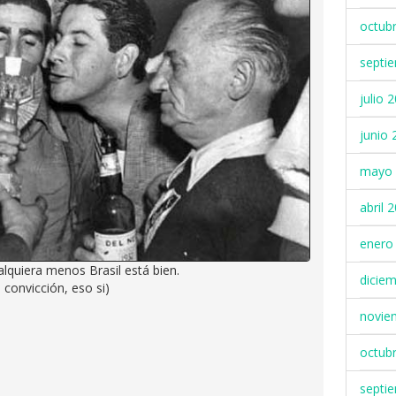
octub
septi
julio 
junio 
mayo 
abril 
enero
alquiera menos Brasil está bien.
dicie
 convicción, eso si)
novie
octub
septi