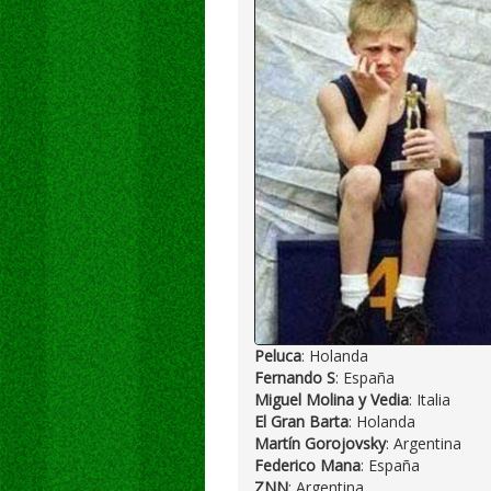
Peluca
: Holanda
Fernando S
: España
Miguel Molina y Vedia
: Italia
El Gran Barta
: Holanda
Martín Gorojovsky
: Argentina
Federico Mana
: España
ZNN
: Argentina