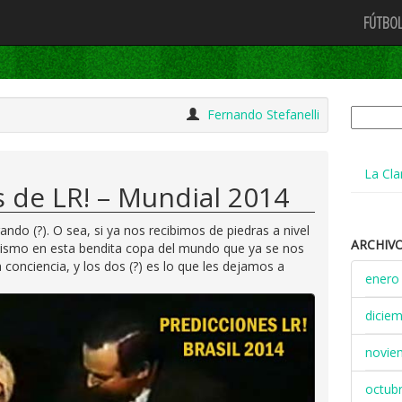
FÚTBOL
Buscar:
Fernando Stefanelli
La Cla
s de LR! – Mundial 2014
ando (?). O sea, si ya nos recibimos de piedras a nivel
ARCHIV
mismo en esta bendita copa del mundo que ya se nos
conciencia, y los dos (?) es lo que les dejamos a
enero
dicie
novie
octub