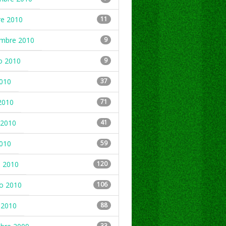
re 2010
11
embre 2010
9
o 2010
9
2010
37
2010
71
2010
41
2010
59
 2010
120
ro 2010
106
 2010
88
33