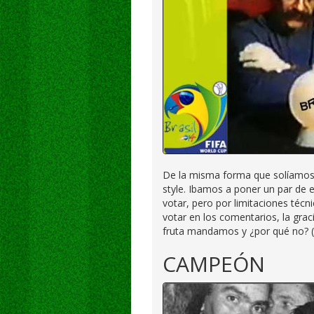
De la misma forma que solíamos 
style. Ibamos a poner un par de
votar, pero por limitaciones técn
votar en los comentarios, la gra
fruta mandamos y ¿por qué no? (
CAMPEÓN