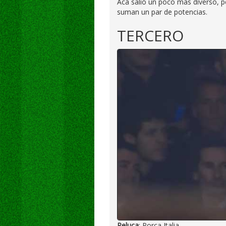
Acá salió un poco más diverso, p
suman un par de potencias.
TERCERO
Peluca
: Porca Italia