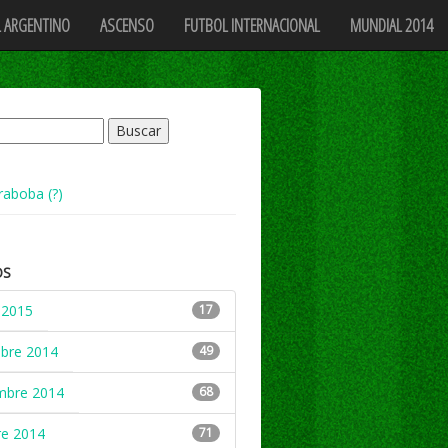
 ARGENTINO
ASCENSO
FUTBOL INTERNACIONAL
MUNDIAL 2014
raboba (?)
OS
 2015
17
mbre 2014
49
mbre 2014
68
re 2014
71