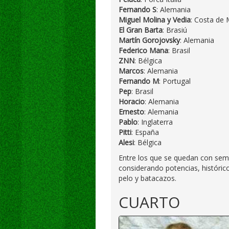
Fernando S
: Alemania
Miguel Molina y Vedia
: Costa de M
El Gran Barta
: Brasiú
Martín Gorojovsky
: Alemania
Federico Mana
: Brasil
ZNN
: Bélgica
Marcos
: Alemania
Fernando M
: Portugal
Pep
: Brasil
Horacio
: Alemania
Ernesto
: Alemania
Pablo
: Inglaterra
Pitti
: España
Alesi
: Bélgica
Entre los que se quedan con sem
considerando potencias, históric
pelo y batacazos.
CUARTO