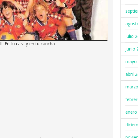
septi
agost
julio 
II. En tu cara y en tu cancha.
junio 
mayo 
abril 
marzo
febre
enero
dicie
novie