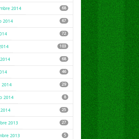
embre 2014
68
o 2014
67
2014
72
2014
103
2014
68
2014
46
 2014
29
ro 2014
8
 2014
25
mbre 2013
27
mbre 2013
5