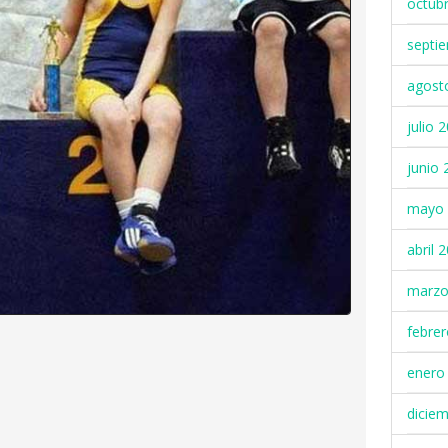
octub
septi
agost
julio 
junio 
mayo 
abril 
marzo
febre
enero
dicie