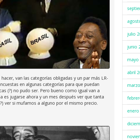
septi
agost
julio 
junio 
mayo 
abril 
hacer, van las categorías obligadas y un par más LR-
 encuestas en algunas categorías para que puedan
marzo
icas (?) no pudo ser. Pero bueno como igual van a
cia es jugarse ahora y un mes después ver que tanta
febre
?) ver si mufamos a alguno por el mismo precio.
enero
dicie
novie