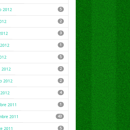
o 2012
5
2012
2
2012
3
2012
1
2012
5
 2012
2
ro 2012
2
 2012
4
mbre 2011
1
mbre 2011
43
re 2011
5