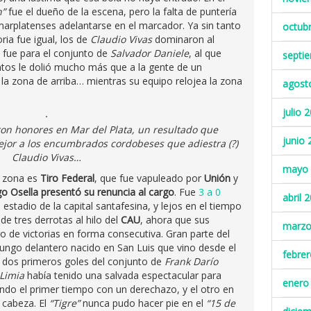
n”
fue el dueño de la escena, pero la falta de puntería
marplatenses adelantarse en el marcador. Ya sin tanto
octub
ria fue igual, los de
Claudio Vivas
dominaron al
o fue para el conjunto de
Salvador Daniele
, al que
septi
tos le dolió mucho más que a la gente de un
la zona de arriba… mientras su equipo relojea la zona
agost
julio 
ron honores en Mar del Plata, un resultado que
junio 
jor a los encumbrados cordobeses que adiestra (?)
Claudio Vivas…
mayo 
a zona es
Tiro Federal
, que fue vapuleado por
Unión
y
o Osella presentó su renuncia al cargo
. Fue
3 a 0
abril 
estadio de la capital santafesina, y lejos en el tiempo
e tres derrotas al hilo del
CAU
, ahora que sus
marzo
o de victorias en forma consecutiva. Gran parte del
 lungo delantero nacido en San Luis que vino desde el
febre
os dos primeros goles del conjunto de
Frank Darío
Limia
había tenido una salvada espectacular para
enero
do el primer tiempo con un derechazo, y el otro en
 cabeza. El
“Tigre”
nunca pudo hacer pie en el
“15 de