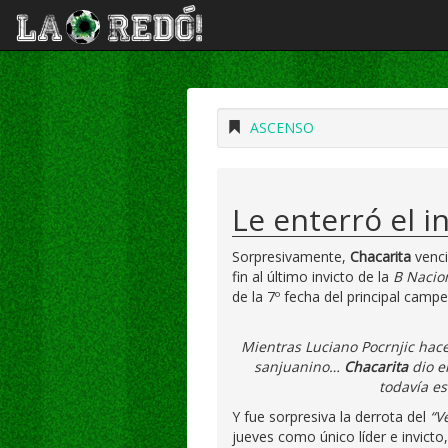
ASCENSO
Le enterró el in
Sorpresivamente,
Chacarita
venc
fin al último invicto de la
B Nacio
de la 7º fecha del principal cam
Mientras Luciano Pocrnjic hace 
sanjuanino…
Chacarita
dio e
todavía es
Y fue sorpresiva la derrota del
“V
jueves como único líder e invicto