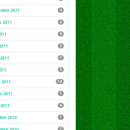
embre 2011
4
o 2011
2
2011
9
2011
3
2011
7
2011
5
 2011
14
ro 2011
1
 2011
6
mbre 2010
1
mbre 2010
7