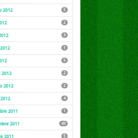
o 2012
5
2012
2
2012
3
2012
1
2012
5
 2012
2
ro 2012
2
 2012
4
mbre 2011
1
mbre 2011
43
re 2011
5