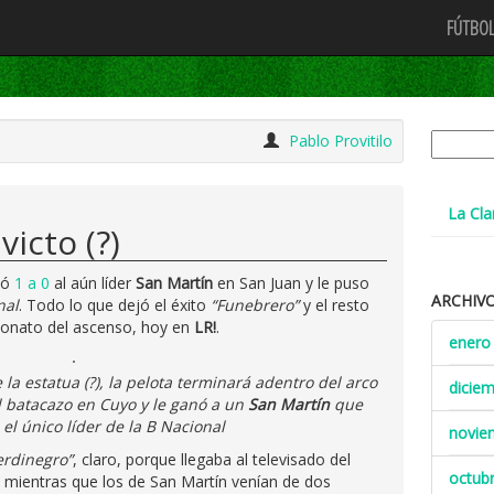
FÚTBOL
Buscar:
Pablo Provitilo
La Cla
victo (?)
ió
1 a 0
al aún líder
San Martín
en San Juan y le puso
ARCHIV
nal
. Todo lo que dejó el éxito
“Funebrero”
y el resto
peonato del ascenso, hoy en
LR!
.
enero
la estatua (?), la pelota terminará adentro del arco
dicie
l batacazo en Cuyo y le ganó a un
San Martín
que
 el único líder de la B Nacional
novie
erdinegro”
, claro, porque llegaba al televisado del
octub
, mientras que los de San Martín venían de dos