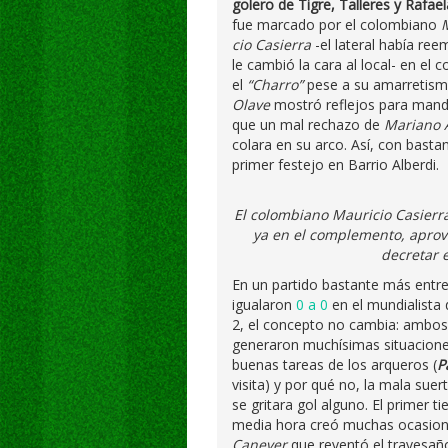
golero de Tigre, Talleres y Rafaela
fue marcado por el colombiano
cio Casierra
-el lateral había ree
le cambió la cara al local- en e
el
“Charro”
pese a su amarretism
Olave
mostró reflejos para mandar
que un mal rechazo de
Mariano 
colara en su arco. Así, con basta
primer festejo en Barrio Alberdi.
El colombiano Mauricio Casierra
ya en el complemento, aprove
decretar 
En un partido bastante más entr
igualaron
0 a 0
en el mundialista 
2, el concepto no cambia: ambos 
generaron muchísimas situaciones 
buenas tareas de los arqueros (
P
visita) y por qué no, la mala sue
se gritara gol alguno. El primer 
media hora creó muchas ocasiones
Canever
que reventó el travesaño