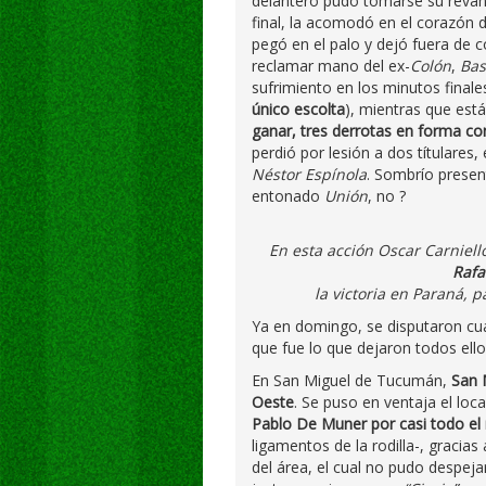
delantero pudo tomarse su revanc
final, la acomodó en el corazón d
pegó en el palo y dejó fuera de
reclamar mano del ex-
Colón
,
Bas
sufrimiento en los minutos finales
único escolta
), mientras que est
ganar, tres derrotas en forma co
perdió por lesión a dos títulares,
Néstor Espínola
. Sombrío present
entonado
Unión
, no ?
En esta acción Oscar Carniello
Rafa
la victoria en Paraná, 
Ya en domingo, se disputaron cua
que fue lo que dejaron todos ellos
En San Miguel de Tucumán,
San 
Oeste
. Se puso en ventaja el lo
Pablo De Muner por casi todo el
ligamentos de la rodilla-, gracia
del área, el cual no pudo despej