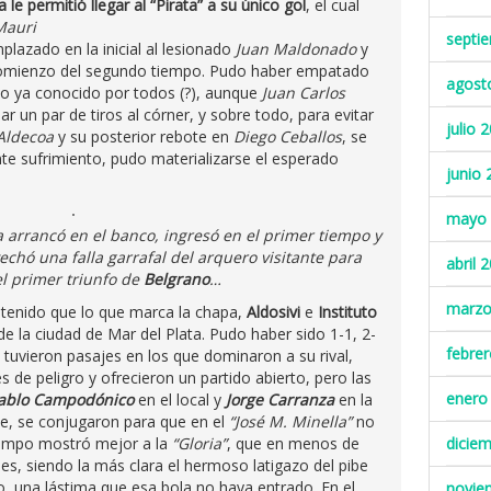
 le permitió llegar al “Pirata” a su único gol
, el cual
Mauri
septi
mplazado en la inicial al lesionado
Juan Maldonado
y
l comienzo del segundo tiempo. Pudo haber empatado
agost
o ya conocido por todos (?), aunque
Juan Carlos
 un par de tiros al córner, y sobre todo, para evitar
julio 
Aldecoa
y su posterior rebote en
Diego Ceballos
, se
nte sufrimiento, pudo materializarse el esperado
junio 
mayo 
 arrancó en el banco, ingresó en el primer tiempo y
chó una falla garrafal del arquero visitante para
abril 
el primer triunfo de
Belgrano
…
marzo
etenido que lo que marca la chapa,
Aldosivi
e
Instituto
de la ciudad de Mar del Plata. Pudo haber sido 1-1, 2-
febre
tuvieron pasajes en los que dominaron a su rival,
de peligro y ofrecieron un partido abierto, pero las
enero
ablo Campodónico
en el local y
Jorge Carranza
en la
rte, se conjugaron para que en el
“José M. Minella”
no
tiempo mostró mejor a la
“Gloria”
, que en menos de
dicie
, siendo la más clara el hermoso latigazo del pibe
, una lástima que esa bola no haya entrado. En el
novie