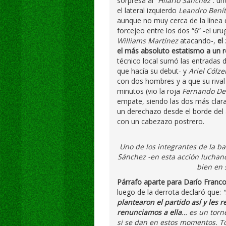
sorpresa al
“Hilario Sánchez”
: u
el lateral izquierdo
Leandro Bení
aunque no muy cerca de la línea d
forcejeo entre los dos “6” -el ur
Williams Martínez
atacando-,
el
el más absoluto estatismo a un r
técnico local sumó las entrada
que hacía su debut- y
Ariel Cólze
con dos hombres y a que su riva
minutos (vio la roja
Fernando De 
empate, siendo las dos más clara
un derechazo desde el borde del 
con un cabezazo postrero.
Uno de los integrantes de la b
Sánchez -en esta acción luchan
bien en 
Párrafo aparte para Darío Franc
luego de la derrota declaró que:
“
plantearon el partido así y les 
renunciamos a ella
… es un torn
si se dan en estos momentos. T