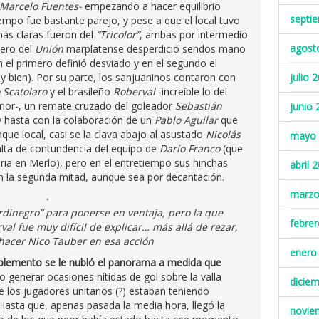
-Marcelo Fuentes-
empezando a hacer equilibrio
septi
iempo fue bastante parejo, y pese a que el local tuvo
más claras fueron del
“Tricolor”
, ambas por intermedio
agost
tero del
Unión
marplatense desperdició sendos mano
 el primero definió desviado y en el segundo el
 bien). Por su parte, los sanjuaninos contaron con
julio 
 Scatolaro
y el brasileño
Roberval
-increíble lo del
enor-, un remate cruzado del goleador
Sebastián
junio 
 hasta con la colaboración de un
Pablo Aguilar
que
que local, casi se la clava abajo al asustado
Nicolás
mayo 
falta de contundencia del equipo de
Darío Franco
(que
ria en Merlo), pero en el entretiempo sus hinchas
abril 
 en la segunda mitad, aunque sea por decantación.
marzo
rdinegro” para ponerse en ventaja, pero la que
febre
val fue muy difícil de explicar… más allá de rezar,
hacer Nico Tauber en esa acción
enero
plemento se le nubló el panorama a medida que
o generar ocasiones nítidas de gol sobre la valla
dicie
e los jugadores unitarios (?) estaban teniendo
asta que, apenas pasada la media hora, llegó la
novie