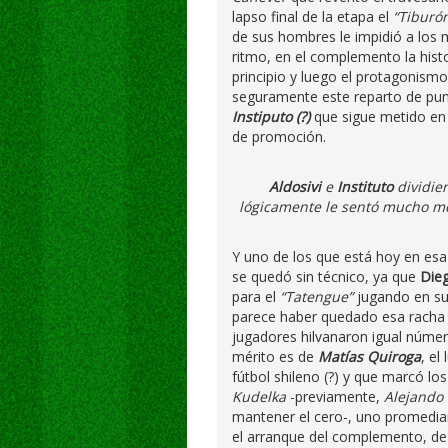
lapso final de la etapa el
“Tiburó
de sus hombres le impidió a los 
ritmo, en el complemento la histo
principio y luego el protagonism
seguramente este reparto de pun
Instiputo (?)
que sigue metido en 
de promoción.
Aldosivi
e
Instituto
dividie
lógicamente le sentó mucho me
Y uno de los que está hoy en es
se quedó sin técnico, ya que
Dieg
para el
“Tatengue”
jugando en su 
parece haber quedado esa racha d
jugadores hilvanaron igual númer
mérito es de
Matías Quiroga
, el
fútbol shileno (?) y que marcó l
Kudelka
-previamente,
Alejando 
mantener el cero-, uno promedian
el arranque del complemento, de