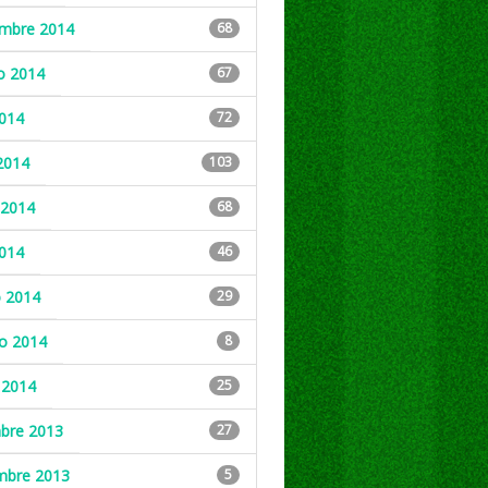
embre 2014
68
o 2014
67
2014
72
2014
103
2014
68
2014
46
 2014
29
ro 2014
8
 2014
25
mbre 2013
27
mbre 2013
5