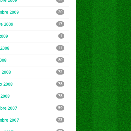
mbre 2009
mbre 2009
20
re 2009
17
2009
1
2008
11
2008
80
 2008
72
ro 2008
78
 2008
78
mbre 2007
59
mbre 2007
23