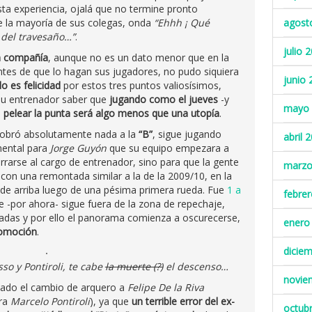
esta experiencia, ojalá que no termine pronto
e la mayoría de sus colegas, onda
“Ehhh ¡ Qué
agost
 del travesaño…”
.
julio 
in compañía
, aunque no es un dato menor que en la
antes de que lo hagan sus jugadores, no pudo siquiera
junio 
o es felicidad
por estos tres puntos valiosísimos,
 su entrenador saber que
jugando como el jueves
-y
mayo 
,
pelear la punta será algo menos que una utopía
.
e sobró absolutamente nada a la
“B”
, sigue jugando
abril 
amental para
Jorge Guyón
que su equipo empezara a
rrarse al cargo de entrenador, sino para que la gente
marzo
 con una remontada similar a la de la 2009/10, en la
de arriba luego de una pésima primera rueda. Fue
1 a
febre
 -por ahora- sigue fuera de la zona de repechaje,
nadas y por ello el panorama comienza a oscurecerse,
enero
romoción
.
dicie
so y Pontiroli, te cabe
la muerte (?)
el descenso…
novie
ltado el cambio de arquero a
Felipe De la Riva
era
Marcelo Pontiroli
), ya que
un terrible error del ex-
octub