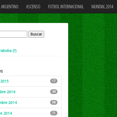
 ARGENTINO
ASCENSO
FUTBOL INTERNACIONAL
MUNDIAL 2014
raboba (?)
OS
 2015
17
mbre 2014
49
mbre 2014
68
re 2014
71