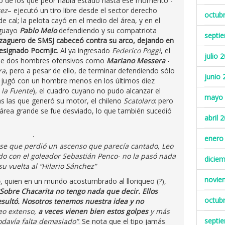
no de los que peor había estado hasta ese momento -
tez
– ejecutó un tiro libre desde el sector derecho
octub
e cal; la pelota cayó en el medio del área, y en el
uguayo
Pablo Melo
defendiendo y su compatriota
septi
 zaguero de SMSJ cabeceó contra su arco, dejando en
esignado Pocrnjic
. Al ya ingresado
Federico Poggi
, el
julio 
s de dos hombres ofensivos como
Mariano Messera
-
ra
, pero a pesar de ello, de terminar defendiendo sólo
junio 
l jugó con un hombre menos en los últimos diez
la Fuente
), el cuadro cuyano no pudo alcanzar el
mayo 
s las que generó su motor, el chileno
Scatolaro
: pero
área grande se fue desviado, lo que también sucedió
abril 
enero
ase que perdió un ascenso que parecía cantado, Leo
do con el goleador Sebastián Penco- no la pasó nada
dicie
su vuelta al “Hilario Sánchez”
novie
o
, quien en un mundo acostumbrado al lloriqueo (?),
Sobre Chacarita no tengo nada que decir. Ellos
octub
resultó. Nosotros tenemos nuestra idea y no
eo extenso,
a veces vienen bien estos golpes
y más
septi
odavía falta demasiado”
. Se nota que el tipo jamás