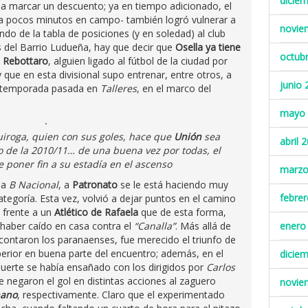
dicie
ar a marcar un descuento; ya en tiempo adicionado, el
a pocos minutos en campo- también logró vulnerar a
novie
ondo de la tabla de posiciones (y en soledad) al club
 del Barrio Ludueña, hay que decir que
Osella ya tiene
octub
 Rebottaro
, alguien ligado al fútbol de la ciudad por
y que en esta divisional supo entrenar, entre otros, a
junio 
la temporada pasada en
Talleres
, en el marco del
mayo 
uiroga, quien con sus goles, hace que
Unión
sea
abril 
o de la 2010/11… de una buena vez por todas, el
 poner fin a su estadía en el ascenso
marzo
la
B Nacional
, a
Patronato
se le está haciendo muy
febre
ategoría. Esta vez, volvió a dejar puntos en el camino
frente a un
Atlético de Rafaela
que de esta forma,
 haber caído en casa contra el
“Canalla”
. Más allá de
enero
 contaron los paranaenses, fue merecido el triunfo de
erior en buena parte del encuentro; además, en el
dicie
suerte se había ensañado con los dirigidos por
Carlos
le negaron el gol en distintas acciones al zaguero
novie
nano
, respectivamente. Claro que el experimentado