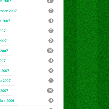
re 2007
27
embre 2007
7
o 2007
4
2007
7
2007
5
2007
10
2007
4
 2007
6
ro 2007
1
 2007
10
mbre 2006
4