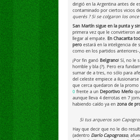
dirigió en la Argentina antes de 
contaminado por ciertos vicios d
querés ? Si se colgaron los once
San Martín sigue en la punta y s
primera vez que le convirtieron 
llegar al empate.
En Chacarita tod
pero
estará en la inteligencia de
como en los partidos anteriores-
¡Por fin ganó
Belgrano
! Sí, no l
horrible y bla (?). Pero era fund
sumar de a tres, no sólo para afe
del celeste empiece a ilusionarse
que cerca quedaron de la promo 
0
frente a un
Deportivo Merlo
que
aunque lleva 4 derrotas en 7 jor
habiendo caído ya en
zona de p
Si tus arqueros son Capogros
Hay que decir que no le dio resu
(adentro
Darío Capogrosso
, afu