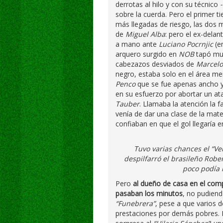
derrotas al hilo y con su técnico
sobre la cuerda. Pero el primer t
más llegadas de riesgo, las dos 
de
Miguel Alba
: pero el ex-delan
a mano ante
Luciano Pocrnjic
(en
arquero surgido en
NOB
tapó muy
cabezazos desviados de
Marcelo
negro, estaba solo en el área m
Penco
que se fue apenas ancho y
en su esfuerzo por abortar un ata
Tauber
. Llamaba la atención la 
venía de dar una clase de la mate
confiaban en que el gol llegaría
Tuvo varias chances el “Ve
despilfarró el brasileño Rober
poco podía 
Pero
al dueño de casa en el com
pasaban los minutos
, no pudiend
“Funebrera”
, pese a que varios d
prestaciones por demás pobres. H