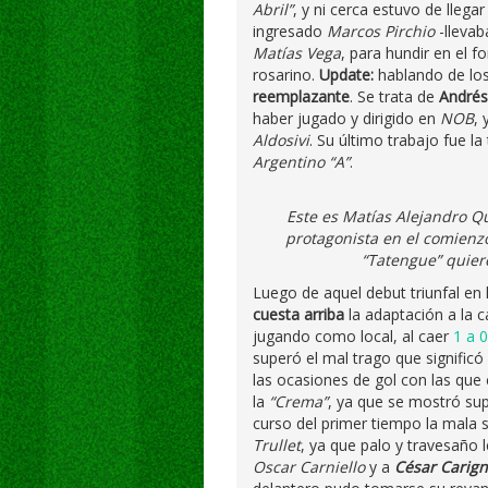
Abril”
, y ni cerca estuvo de lleg
ingresado
Marcos Pirchio
-llevab
Matías Vega
, para hundir en el f
rosarino.
Update:
hablando de los
reemplazante
. Se trata de
Andrés
haber jugado y dirigido en
NOB
, 
Aldosivi
. Su último trabajo fue 
Argentino “A”
.
Este es Matías Alejandro Q
protagonista en el comienz
“Tatengue” quiere
Luego de aquel debut triunfal en 
cuesta arriba
la adaptación a la c
jugando como local, al caer
1 a 0
superó el mal trago que significó
las ocasiones de gol con las que
la
“Crema”
, ya que se mostró sup
curso del primer tiempo la mala 
Trullet
, ya que palo y travesaño 
Oscar Carniello
y a
César Carig