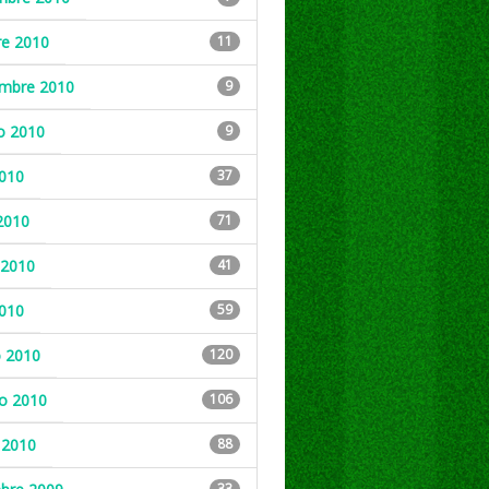
re 2010
11
embre 2010
9
o 2010
9
2010
37
2010
71
2010
41
2010
59
 2010
120
ro 2010
106
 2010
88
33