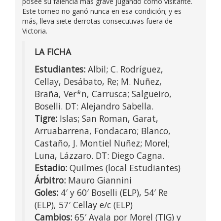
posee su falencia más grave jugando como visitante.
Este torneo no ganó nunca en esa condición; y es
más, lleva siete derrotas consecutivas fuera de
Victoria.
LA FICHA
Estudiantes:
Albil; C. Rodríguez,
Cellay, Desábato, Re; M. Nuñez,
Braña, Ver*n, Carrusca; Salgueiro,
Boselli. DT: Alejandro Sabella.
Tigre:
Islas; San Roman, Garat,
Arruabarrena, Fondacaro; Blanco,
Castaño, J. Montiel Nuñez; Morel;
Luna, Lázzaro. DT: Diego Cagna.
Estadio:
Quilmes (local Estudiantes)
Árbitro:
Mauro Giannini
Goles:
4′ y 60′ Boselli (ELP), 54′ Re
(ELP), 57′ Cellay e/c (ELP)
Cambios:
65′ Ayala por Morel (TIG) y