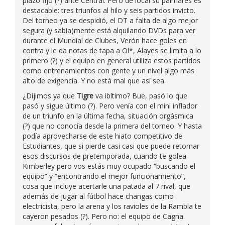
plazo fijo (?) ante Central. Pero de local su palmarés es
destacable: tres triunfos al hilo y seis partidos invicto.
Del torneo ya se despidió, el DT a falta de algo mejor
segura (y sabia)mente está alquilando DVDs para ver
durante el Mundial de Clubes, Verón hace goles en
contra y le da notas de tapa a Ol*, Alayes se limita a lo
primero (?) y el equipo en general utiliza estos partidos
como entrenamientos con gente y un nivel algo más
alto de exigencia. Y no está mal que así sea.
¿Dijimos ya que
Tigre
va ibltimo? Bue, pasó lo que
pasó y sigue último (?). Pero venía con el mini inflador
de un triunfo en la última fecha, situación orgásmica
(?) que no conocía desde la primera del torneo. Y hasta
podía aprovecharse de este hiato competitivo de
Estudiantes, que si pierde casi casi que puede retomar
esos discursos de pretemporada, cuando te golea
Kimberley pero vos estás muy ocupado “buscando el
equipo” y “encontrando el mejor funcionamiento”,
cosa que incluye acertarle una patada al 7 rival, que
además de jugar al fútbol hace changas como
electricista, pero la arena y los ravioles de la Rambla te
cayeron pesados (?). Pero no: el equipo de Cagna