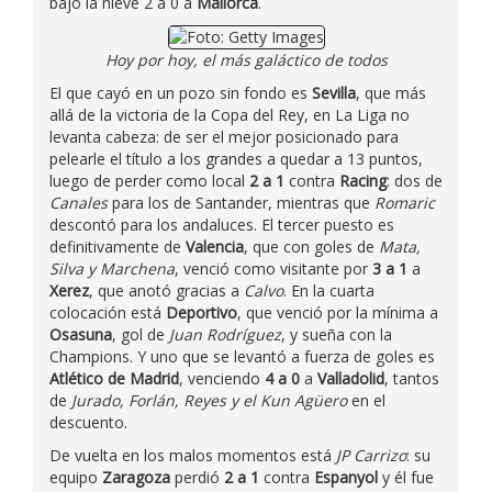
bajo la nieve 2 a 0 a
Mallorca
.
Hoy por hoy, el más galáctico de todos
El que cayó en un pozo sin fondo es
Sevilla
, que más
allá de la victoria de la Copa del Rey, en La Liga no
levanta cabeza: de ser el mejor posicionado para
pelearle el título a los grandes a quedar a 13 puntos,
luego de perder como local
2 a 1
contra
Racing
: dos de
Canales
para los de Santander, mientras que
Romaric
descontó para los andaluces. El tercer puesto es
definitivamente de
Valencia
, que con goles de
Mata,
Silva y Marchena
, venció como visitante por
3 a 1
a
Xerez
, que anotó gracias a
Calvo
. En la cuarta
colocación está
Deportivo
, que venció por la mínima a
Osasuna
, gol de
Juan Rodríguez
, y sueña con la
Champions. Y uno que se levantó a fuerza de goles es
Atlético de Madrid
, venciendo
4 a 0
a
Valladolid
, tantos
de
Jurado, Forlán, Reyes y el Kun Agüero
en el
descuento.
De vuelta en los malos momentos está
JP Carrizo
: su
equipo
Zaragoza
perdió
2 a 1
contra
Espanyol
y él fue