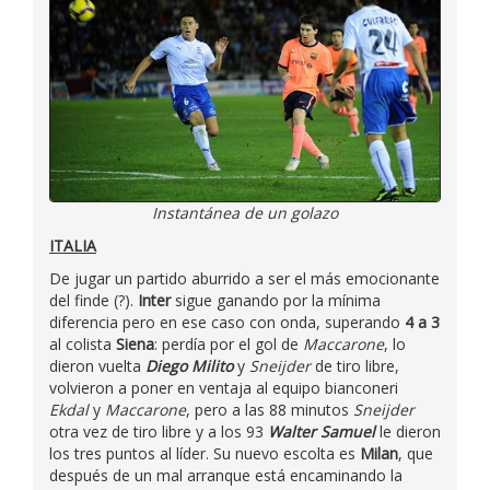
Instantánea de un golazo
ITALIA
De jugar un partido aburrido a ser el más emocionante
del finde (?).
Inter
sigue ganando por la mínima
diferencia pero en ese caso con onda, superando
4 a 3
al colista
Siena
: perdía por el gol de
Maccarone
, lo
dieron vuelta
Diego Milito
y
Sneijder
de tiro libre,
volvieron a poner en ventaja al equipo bianconeri
Ekdal
y
Maccarone
, pero a las 88 minutos
Sneijder
otra vez de tiro libre y a los 93
Walter Samuel
le dieron
los tres puntos al líder. Su nuevo escolta es
Milan
, que
después de un mal arranque está encaminando la