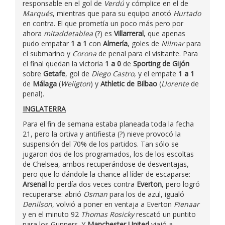
responsable en el gol de
Verdú
y cómplice en el de
Marqués
, mientras que para su equipo anotó
Hurtado
en contra. El que prometía un poco más pero por
ahora
mitaddetablea
(?) es
Villarreral
, que apenas
pudo empatar
1 a 1
con
Almería
, goles de
Nilmar
para
el submarino y
Corona
de penal para el visitante. Para
el final quedan la victoria
1 a 0
de
Sporting de Gijón
sobre
Getafe
, gol de
Diego Castro
, y el empate
1 a 1
de
Málaga
(
Weligton
) y
Athletic de Bilbao
(
Llorente
de
penal).
INGLATERRA
Para el fin de semana estaba planeada toda la fecha
21, pero la ortiva y antifiesta (?) nieve provocó la
suspensión del 70% de los partidos. Tan sólo se
jugaron dos de los programados, los de los escoltas
de Chelsea, ambos recuperándose de desventajas,
pero que lo dándole la chance al líder de escaparse:
Arsenal
lo perdía dos veces contra
Everton
, pero logró
recuperarse: abrió
Osman
para los de azul, igualó
Denilson
, volvió a poner en ventaja a Everton
Pienaar
y en el minuto 92
Thomas Rosicky
rescató un puntito
para los Gunners. Y
Manchester United
viajó a