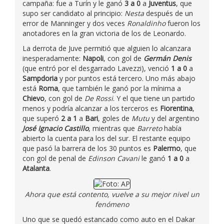
campaña: fue a Turín y le ganó
3 a 0
a
Juventus
, que
supo ser candidato al principio:
Nesta
después de un
error de Manninger y dos veces
Ronaldinho
fueron los
anotadores en la gran victoria de los de Leonardo.
La derrota de Juve permitió que alguien lo alcanzara
inesperadamente:
Napoli
, con gol de
Germán Denis
(que entró por el desgarrado Lavezzi), venció
1 a 0
a
Sampdoria
y por puntos está tercero. Uno más abajo
está
Roma
, que también le ganó por la mínima a
Chievo
, con gol de
De Rossi
. Y el que tiene un partido
menos y podría alcanzar a los terceros es
Fiorentina
,
que superó
2 a 1
a
Bari
, goles de
Mutu
y del argentino
José Ignacio Castillo
, mientras que
Barreto
había
abierto la cuenta para los del sur. El restante equipo
que pasó la barrera de los 30 puntos es
Palermo
, que
con gol de penal de
Edinson Cavani
le ganó
1 a 0
a
Atalanta
.
Ahora que está contento, vuelve a su mejor nivel un
fenómeno
Uno que se quedó estancado como auto en el Dakar