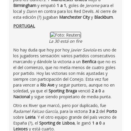
Birmingham
y empató
1 a 1
, goles de
Jerome
para el
local y
Dann
en contra para los Red Devils. Al cierre de
esta edición (?) jugaban
Manchester City
y
Blackburn
.
PORTUGAL
La 30 está on fire
No hay duda que hoy por hoy
Javier Saviola
es uno de
los jugadores sensación: varios partidos consecutivos
marcando y dándole la victoria a un
Benfica
que no es
el del comienzo, que no metía menos de cuatro goles
por partido. Hoy las victorias son más ajustadas y
siempre con participación del Conejo. Esta vez fue
para vencer a
Río Ave
y seguir puntero, aunque no en
soledad, ya que el
Sporting Braga
venció
2 a 0
a
Nacional
y sigue siendo propietario de media punta.
Otro ex River que marcó, pero por duplicado, fue
Radamel Falcao García
, para la victoria
3 a 2
del
Porto
sobre
Leiria
. Y el otro equipo grande del país vecino de
España (?), el
Sporting de Lisboa
, le ganó
1 a 0
a
Leixoes
y está cuarto.