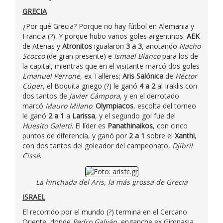
GRECIA
¿Por qué Grecia? Porque no hay fútbol en Alemania y
Francia (?). Y porque hubo varios goles argentinos:
AEK
de Atenas y
Atronitos
igualaron
3 a 3
, anotando
Nacho
Scocco
(de gran presente) e
Ismael Blanco
para los de
la capital, mientras que en el visitante marcó dos goles
Emanuel Perrone
, ex Talleres;
Aris Salónica
de
Héctor
Cúper
, el Boquita griego (?) le ganó
4 a 2
al Iraklis con
dos tantos de
Javier Cámpora
, y en el derrotado
marcó
Mauro Milano
.
Olympiacos
, escolta del torneo
le ganó
2 a 1
a
Larissa
, y el segundo gol fue del
Huesito Galetti
. El líder es
Panathinaikos
, con cinco
puntos de diferencia, y ganó por
2 a 1
sobre el
Xanthi
,
con dos tantos del goleador del campeonato,
Djibril
Cissé
.
La hinchada del Aris, la más grossa de Grecia
ISRAEL
El recorrido por el mundo (?) termina en el Cercano
Oriente, donde
Pedro Galván
, enganche ex Gimnasia,