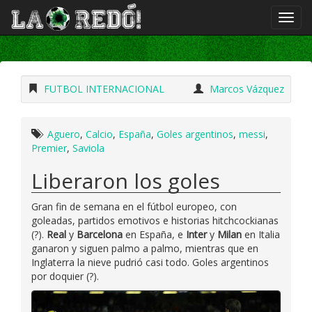
FUTBOL INTERNACIONAL
Marcos Vázquez
Aguero
,
Calcio
,
España
,
Goles argentinos
,
messi
,
Premier
,
Saviola
Liberaron los goles
Gran fin de semana en el fútbol europeo, con
goleadas, partidos emotivos e historias hitchcockianas
(?).
Real
y
Barcelona
en España, e
Inter
y
Milan
en Italia
ganaron y siguen palmo a palmo, mientras que en
Inglaterra la nieve pudrió casi todo. Goles argentinos
por doquier (?).