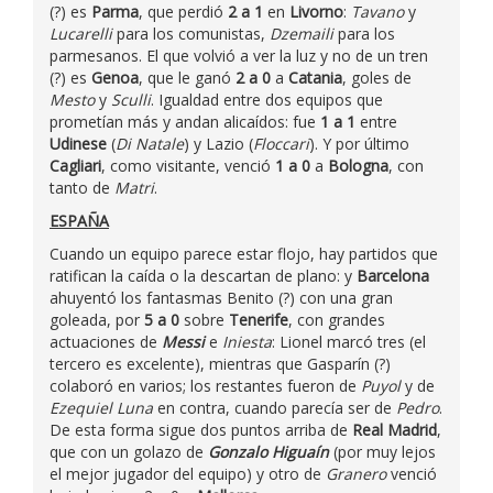
(?) es
Parma
, que perdió
2 a 1
en
Livorno
:
Tavano
y
Lucarelli
para los comunistas,
Dzemaili
para los
parmesanos. El que volvió a ver la luz y no de un tren
(?) es
Genoa
, que le ganó
2 a 0
a
Catania
, goles de
Mesto
y
Sculli
. Igualdad entre dos equipos que
prometían más y andan alicaídos: fue
1 a 1
entre
Udinese
(
Di Natale
) y Lazio (
Floccari
). Y por último
Cagliari
, como visitante, venció
1 a 0
a
Bologna
, con
tanto de
Matri
.
ESPAÑA
Cuando un equipo parece estar flojo, hay partidos que
ratifican la caída o la descartan de plano: y
Barcelona
ahuyentó los fantasmas Benito (?) con una gran
goleada, por
5 a 0
sobre
Tenerife
, con grandes
actuaciones de
Messi
e
Iniesta
: Lionel marcó tres (el
tercero es excelente), mientras que Gasparín (?)
colaboró en varios; los restantes fueron de
Puyol
y de
Ezequiel Luna
en contra, cuando parecía ser de
Pedro
.
De esta forma sigue dos puntos arriba de
Real Madrid
,
que con un golazo de
Gonzalo Higuaín
(por muy lejos
el mejor jugador del equipo) y otro de
Granero
venció