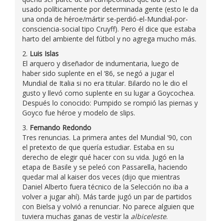
usado políticamente por determinada gente (esto le da
una onda de héroe/mártir se-perdió-el-Mundial-por-
consciencia-social tipo Cruyff). Pero él dice que estaba
harto del ambiente del fútbol y no agrega mucho más.
2.
Luis Islas
El arquero y diseñador de indumentaria, luego de
haber sido suplente en el ‘86, se negó a jugar el
Mundial de Italia si no era titular. Bilardo no le dio el
gusto y llevó como suplente en su lugar a Goycochea.
Después lo conocido: Pumpido se rompió las piernas y
Goyco fue héroe y modelo de slips.
3.
Fernando Redondo
Tres renuncias. La primera antes del Mundial ‘90, con
el pretexto de que quería estudiar. Estaba en su
derecho de elegir qué hacer con su vida. Jugó en la
etapa de Basile y se peleó con Passarella, haciendo
quedar mal al kaiser dos veces (dijo que mientras
Daniel Alberto fuera técnico de la Selección no iba a
volver a jugar ahí). Más tarde jugó un par de partidos
con Bielsa y volvió a renunciar. No parece alguien que
tuviera muchas ganas de vestir la
albiceleste
.