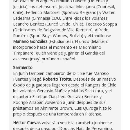
Botella son el arquero Emiliano Olivero (Defensa y
Justicia); los defensores Jossimar Mosquera (Cobresal,
Chile), Federico Martorell (Sportivo Belgrano) y Walter
Ledesma (Gimnasia CDU, Entre Ríos); los volantes
Leandro Benítez (Curicó Unido, Chile), Federico Scoppa
(Defensores de Belgrano de Villa Ramallo), Alfredo
Ramírez (Sport Boys Warnes, Bolivia) y el tandilense
Mariano González
(Estudiantes). El único delantero
incorporado hasta el momento es Maximiliano
Timpanaro, quien viene de jugar en el Gandia del
ascenso (muy) profundo español.
Sarmiento
En Junín también cambiaron de DT. Se fue Marcelo
Fuentes y llegó
Roberto Trotta
. Después de un masivo
éxodo de jugadores llegaron desde el Rangers de Chile
los volantes Gervasio Núñez y Matías Scatolaro, y el
delantero Esteban Ciaccheri. Gustavo Benítez y
Rodrigo Aillapán volvieron a Junín después de sus
préstamos en Almirante Brown, Luis Quiroga hizo lo
propio después de una temporada en Platense.
Héctor Cuevas
volverá a vestir la camiseta juninense
después de su paso por Douglas Haig de Pergamino.