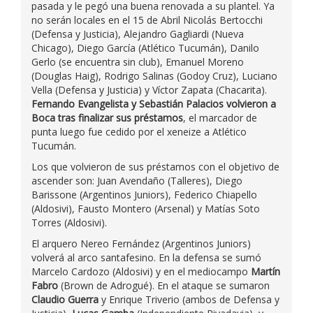
pasada y le pegó una buena renovada a su plantel. Ya
no serán locales en el 15 de Abril Nicolás Bertocchi
(Defensa y Justicia), Alejandro Gagliardi (Nueva
Chicago), Diego García (Atlético Tucumán), Danilo
Gerlo (se encuentra sin club), Emanuel Moreno
(Douglas Haig), Rodrigo Salinas (Godoy Cruz), Luciano
Vella (Defensa y Justicia) y Víctor Zapata (Chacarita).
Fernando Evangelista y Sebastián Palacios volvieron a
Boca tras finalizar sus préstamos
, el marcador de
punta luego fue cedido por el xeneize a Atlético
Tucumán.
Los que volvieron de sus préstamos con el objetivo de
ascender son: Juan Avendaño (Talleres), Diego
Barissone (Argentinos Juniors), Federico Chiapello
(Aldosivi), Fausto Montero (Arsenal) y Matías Soto
Torres (Aldosivi).
El arquero Nereo Fernández (Argentinos Juniors)
volverá al arco santafesino. En la defensa se sumó
Marcelo Cardozo (Aldosivi) y en el mediocampo
Martín
Fabro
(Brown de Adrogué). En el ataque se sumaron
Claudio Guerra
y Enrique Triverio (ambos de Defensa y