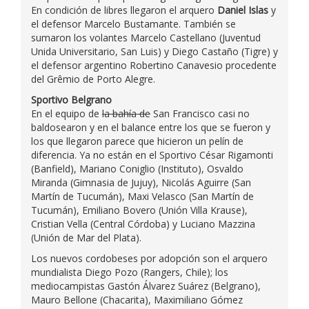
En condición de libres llegaron el arquero
Daniel Islas
y
el defensor Marcelo Bustamante. También se
sumaron los volantes Marcelo Castellano (Juventud
Unida Universitario, San Luis) y Diego Castaño (Tigre) y
el defensor argentino Robertino Canavesio procedente
del Grêmio de Porto Alegre.
Sportivo Belgrano
En el equipo de
la bahía de
San Francisco casi no
baldosearon y en el balance entre los que se fueron y
los que llegaron parece que hicieron un pelín de
diferencia. Ya no están en el Sportivo César Rigamonti
(Banfield), Mariano Coniglio (Instituto), Osvaldo
Miranda (Gimnasia de Jujuy), Nicolás Aguirre (San
Martín de Tucumán), Maxi Velasco (San Martín de
Tucumán), Emiliano Bovero (Unión Villa Krause),
Cristian Vella (Central Córdoba) y Luciano Mazzina
(Unión de Mar del Plata).
Los nuevos cordobeses por adopción son el arquero
mundialista Diego Pozo (Rangers, Chile); los
mediocampistas Gastón Álvarez Suárez (Belgrano),
Mauro Bellone (Chacarita), Maximiliano Gómez