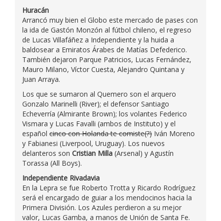
Huracán
Arrancó muy bien el Globo este mercado de pases con
la ida de Gastón Monzón al fútbol chileno, el regreso
de Lucas Villafáñez a Independiente y la huida a
baldosear a Emiratos Árabes de Matías Defederico.
También dejaron Parque Patricios, Lucas Fernández,
Mauro Milano, Víctor Cuesta, Alejandro Quintana y
Juan Arraya.
Los que se sumaron al Quemero son el arquero
Gonzalo Marinelli (River); el defensor Santiago
Echeverría (Almirante Brown); los volantes Federico
Vismara y Lucas Favalli (ambos de Instituto) y el
español
cinco con Holanda te comiste(?)
Iván Moreno
y Fabianesi (Liverpool, Uruguay). Los nuevos
delanteros son
Cristian Milla
(Arsenal) y Agustín
Torassa (All Boys).
Independiente Rivadavia
En la Lepra se fue Roberto Trotta y Ricardo Rodríguez
será el encargado de guiar a los mendocinos hacia la
Primera División. Los Azules perdieron a su mejor
valor, Lucas Gamba, a manos de Unión de Santa Fe.