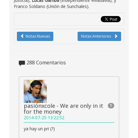
Justicia),
Lucas Gamba
(Independiente Rivadavia), y
Franco Soldano (Unión de Sunchales).
Notas Nuevas
Notas Anteriores
288
Comentarios
pasiónxcole - We are only in it
1
for the money
2014-07-25 13:22:52
ya hay un pri (?)