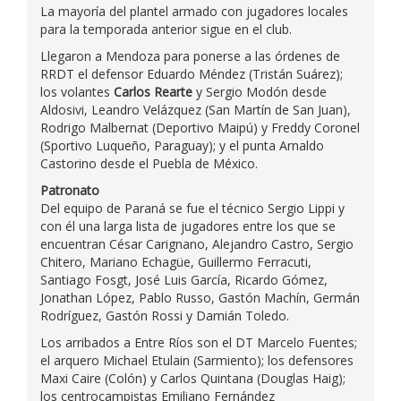
La mayoría del plantel armado con jugadores locales
para la temporada anterior sigue en el club.
Llegaron a Mendoza para ponerse a las órdenes de
RRDT el defensor Eduardo Méndez (Tristán Suárez);
los volantes
Carlos Rearte
y Sergio Modón desde
Aldosivi, Leandro Velázquez (San Martín de San Juan),
Rodrigo Malbernat (Deportivo Maipú) y Freddy Coronel
(Sportivo Luqueño, Paraguay); y el punta Arnaldo
Castorino desde el Puebla de México.
Patronato
Del equipo de Paraná se fue el técnico Sergio Lippi y
con él una larga lista de jugadores entre los que se
encuentran César Carignano, Alejandro Castro, Sergio
Chitero, Mariano Echagüe, Guillermo Ferracuti,
Santiago Fosgt, José Luis García, Ricardo Gómez,
Jonathan López, Pablo Russo, Gastón Machín, Germán
Rodríguez, Gastón Rossi y Damián Toledo.
Los arribados a Entre Ríos son el DT Marcelo Fuentes;
el arquero Michael Etulain (Sarmiento); los defensores
Maxi Caire (Colón) y Carlos Quintana (Douglas Haig);
los centrocampistas Emiliano Fernández