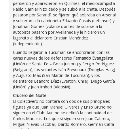
perdieron y aparecieron en Quilmes, el mediocampista
Pablo Garnier hizo dedo y se subió a la chata. Después
pasaron por Sarandí, se fijaron qué sobraba en Arsenal
y subieron a la camioneta Eduardo Casais (defensor) y
Jonathan Gómez (volante); antes de subirse a la
autopista pasaron por Avellaneda y le hicieron un
lugarcito al delantero Cristian Menéndez
(Independiente).
Cuando llegaron a Tucumán se encontraron con las
caras nuevas de los defensores
Fernando Evangelista
(Unión de Santa Fe – Boca Juniors) y Sergio Rodríguez
(Belgrano); los volantes Iván Etevenaux (Douglas Haig)
y Augusto Max (San Martín de Tucumán); y los
delanteros Leandro Díaz (Everton, Chile), Diego García
(Unión) y Juan Imbert (Aldosivi).
Crucero del Norte
El Colectivero no contará con dos de sus principales
figuras ya que Juan Manuel Olivares y Enzo Bruno no
siguen en el Club. Aun no se definió la continuidad de
Carlos Marczuk. Los que sí siguen son Juan Cabrera,
Miguel Nievas Escobar, Dardo Romero, Germán Caffa