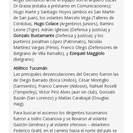
Di Grazia (estaba a préstamo en Comunicaciones);
Hugo Iriarte y Santiago Hoyos (ambos ex San Martín
de San Juan), los volantes Marcelo Vega (Talleres de
Córdoba),
Hugo Colace
(Argentinos Juniors), Ramiro
Leone (Tigre). Adrián Iglesias (Defensa y Justicia) y
Gonzalo Bustamante
(Defensa y Justicia); y los
punteros Jonathan López (Patronato), Nicolás
Martínez Vargas (Fénix), Franco Olego (Defensores de
Belgrano de Villa Ramallo), y
Ezequiel Maggiolo
(Belgrano).
Atlético Tucumán
Las principales desvinculaciones del Decano fueron las
de Diego Barrado (Boca Unidos), César Montiglio
(Sarmiento), Franco Canever (Aldosivi), Nahuel Roselli
(Temperley), Víctor Piriz Alves (aun sin club), Gonzalo
Bazán (San Lorenzo) y Matías Carabajal (Douglas
Haig).
Para buscar el ascenso los dirigentes tucumanos
fueron a Isidro Casanova y se llevaron al volante
Gastón Giménez y al volante ofensivo – delantero
Federico Grahl, en el camino hacia el norte del país se