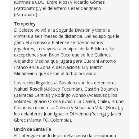
(Gimnasia CDU, Entre Ríos) y Ricardo Gómez
(Patronato); y el delantero César Carignano
(Patronato).
Temperley
El Celeste volvió a la Segunda División y tiene la
Primera a seis meses de distancia. Del equipo que le
ganó el ascenso a Platense se fueron varios
jugadores, la mayoría a equipos de la B Metro, las
excepciones son Brian Cuco que se fue Quilmes,
Alejandro Medina que jugará para Guaraní Antonio
Franco en la Zona A del Nacional B y Martín
Minadevino que se fue al fútbol boliviano.
Los recién llegados al Gasolero son los defensores
Nahuel Roselli
(Atlético Tucumán), Gastón Bojanich
(Barracas Central) y Rodrigo Alonso (Acassuso); los
volantes Ignacio Orona (Unión La Calera, Chile), Bruno
Casanova (Unión La Calera) y Sebastián Vidal (Boca); y
los delanteros Juan Ignacio Di Nenno (Racing) y Javier
Gbrec (Manta FC, Colombia).
Unión de Santa Fe
El Tatengue quedó lejos del ascenso la temporada