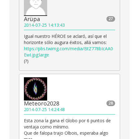
Arüpa
27
2014-07-25 14:13:43
Igual nuestro HÉROE se aclaró, así que el
horizonte sólo augura éxitos, allá vamos:
https://pbs.twimg.com/media/BtZ778bIcAA0
EwI.jpg:large
(?)
Meteoro2028
28
2014-07-25 14:24:48
Esta zona la gana el Globo por 6 puntos de
ventaja como mínimo.
Que de falopa trajo Olbois, esperaba algo