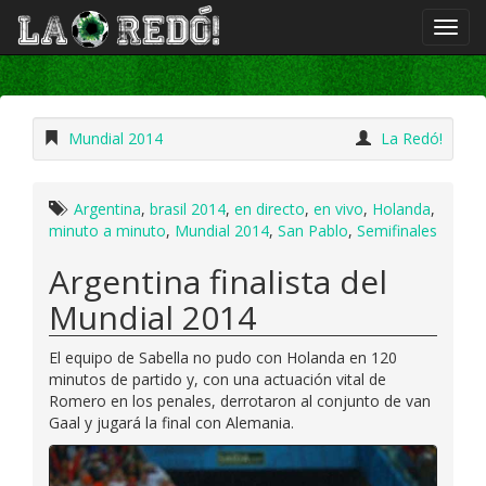
Mundial 2014
La Redó!
Argentina
,
brasil 2014
,
en directo
,
en vivo
,
Holanda
,
minuto a minuto
,
Mundial 2014
,
San Pablo
,
Semifinales
Argentina finalista del
Mundial 2014
El equipo de Sabella no pudo con Holanda en 120
minutos de partido y, con una actuación vital de
Romero en los penales, derrotaron al conjunto de van
Gaal y jugará la final con Alemania.