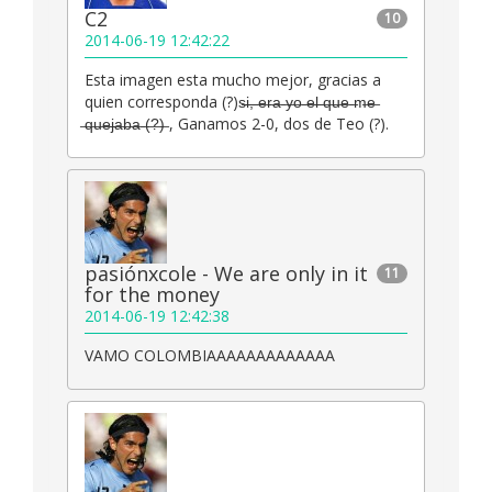
C2
10
2014-06-19 12:42:22
Esta imagen esta mucho mejor, gracias a
quien corresponda (?)s̶i̶,̶ ̶e̶r̶a̶ ̶y̶o̶ ̶e̶l̶ ̶q̶u̶e̶ ̶m̶e̶
̶q̶u̶e̶j̶a̶b̶a̶ ̶(̶?̶)̶ , Ganamos 2-0, dos de Teo (?).
pasiónxcole - We are only in it
11
for the money
2014-06-19 12:42:38
VAMO COLOMBIAAAAAAAAAAAAA