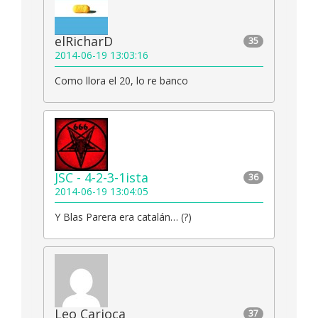
elRicharD
35
2014-06-19 13:03:16
Como llora el 20, lo re banco
JSC - 4-2-3-1ista
36
2014-06-19 13:04:05
Y Blas Parera era catalán… (?)
Leo Carioca
37