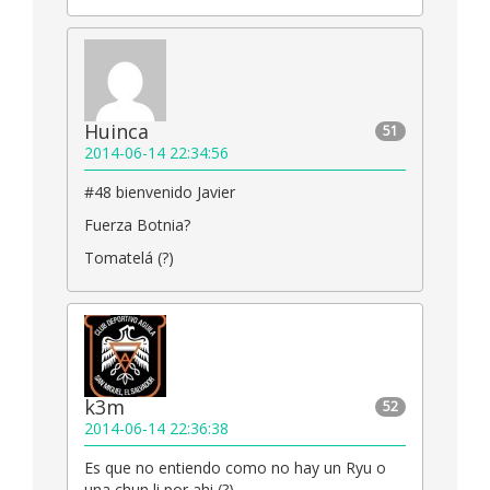
Huinca
51
2014-06-14 22:34:56
#48 bienvenido Javier
Fuerza Botnia?
Tomatelá (?)
k3m
52
2014-06-14 22:36:38
Es que no entiendo como no hay un Ryu o
una chun li por ahi (?)