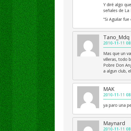
Y diré algo qu
señales de La 
“Si Aguilar fu
Tano_Mdq
2010-11-11 08
Mas que un va
villeras, todo
Pobre Don Ange
a algun club, e
MAK
2010-11-11 08
ya paro una pe
Maynard
2010-11-11 08