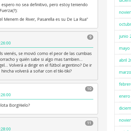
dicie
e espero no sea definitivo, pero estoy teniendo
Fuerza(?):
novie
e el Menem de River, Pasarella es su De La Rua”
octub
junio 
9
:26:00
mayo 
ls vienés, se movió como el peor de las cumbias
 borracho y quién sabe si algo mas tambien…
abril 
l… Volverá a dirigir en el fútbol argentino? De ir
l hincha volverá a soñar con el tiki-tiki?
marzo
febre
10
:26:00
enero
lota BorgHielo?
dicie
novie
11
:28:00