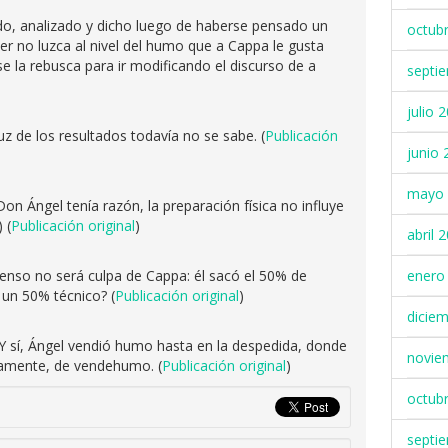
o, analizado y dicho luego de haberse pensado un
octub
ver no luzca al nivel del humo que a Cappa le gusta
e la rebusca para ir modificando el discurso de a
septi
julio 
uz de los resultados todavía no se sabe. (
Publicación
junio 
mayo 
on Ángel tenía razón, la preparación física no influye
 (
Publicación original
)
abril 
censo no será culpa de Cappa: él sacó el 50% de
enero
 un 50% técnico? (
Publicación original
)
dicie
Y sí, Ángel vendió humo hasta en la despedida, donde
novie
tamente, de vendehumo. (
Publicación original
)
octub
septi