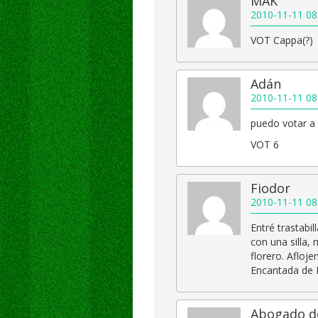
MAK
2010-11-11 08
VOT Cappa(?)
Adán
2010-11-11 08
puedo votar a 
VOT 6
Fiodor
2010-11-11 08
Entré trastabil
con una silla,
florero. Afloj
Encantada de R
Abogado de