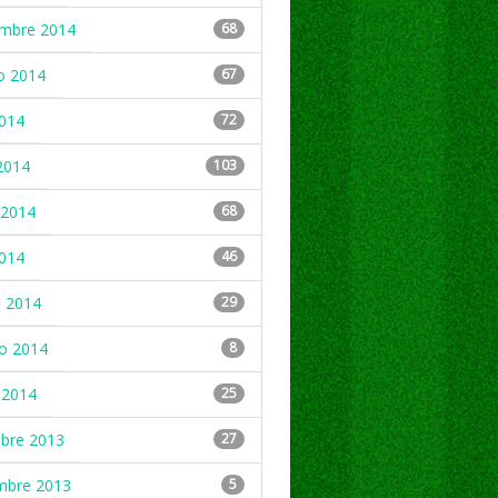
embre 2014
68
o 2014
67
2014
72
2014
103
2014
68
2014
46
 2014
29
ro 2014
8
 2014
25
mbre 2013
27
mbre 2013
5