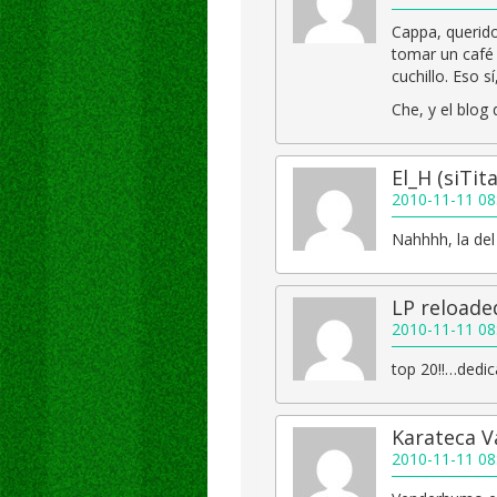
Cappa, querido
tomar un café
cuchillo. Eso s
Che, y el blog 
El_H (siTit
2010-11-11 08
Nahhhh, la del 
LP reloade
2010-11-11 08
top 20!!…dedi
Karateca Va
2010-11-11 08