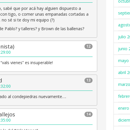
octub
, sabé que por acá hay alguien dispuesto a
septi
 con tigo, o comer unas empanadas cortadas a
í, no sé si te doy mi equipo (?)
agost
de Pablo? y talleres? y Brown de las ballenas?
julio 
anista)
12
junio 
:29:00
mayo 
“vals vienes” es insuperable!
abril 
d
13
marzo
:32:00
febre
cado al condepiedras nuevamente….
enero
llejos
14
:35:00
dicie