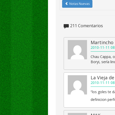
Notas Nuevas
211
Comentarios
Martincho
2010-11-11 08
Chau Cappa, o
Boryi, sería li
La Vieja de
2010-11-11 08
“los goles te d
definicion pe