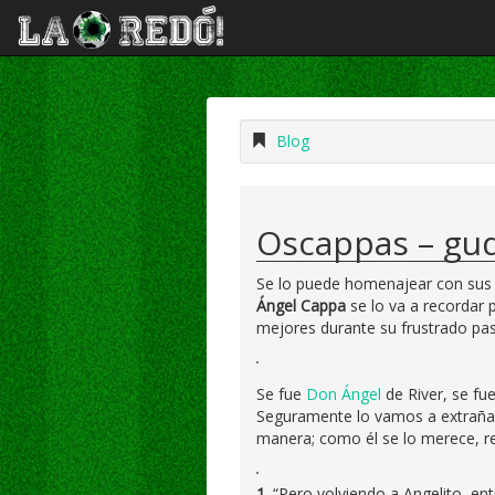
Blog
Oscappas – gud
Se lo puede homenajear con sus p
Ángel Cappa
se lo va a recordar
mejores durante su frustrado pas
Se fue
Don Ángel
de River, se fu
Seguramente lo vamos a extrañar
manera; como él se lo merece, r
1.
“Pero volviendo a Angelito, en