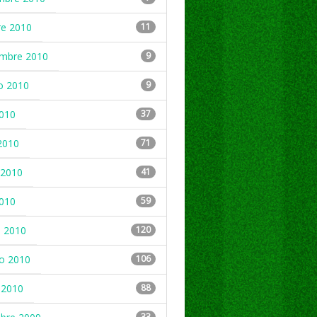
re 2010
11
embre 2010
9
o 2010
9
2010
37
2010
71
2010
41
2010
59
 2010
120
ro 2010
106
 2010
88
33