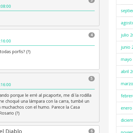
3
:08:00
septi
agost
julio 
4
:16:00
junio 
todas porfis? (?)
mayo 
abril 
5
marzo
:16:00
lando porque le erré al picaporte, me dí la rodilla
febre
 me choqué una lámpara con la carra, tumbé un
en muchachos con el humo. Parece la Casa
enero
osario (?)
dicie
l Diablo
6
novie