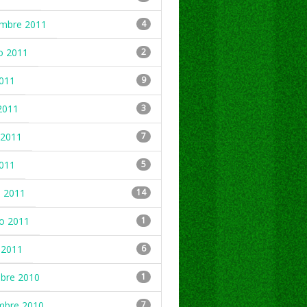
embre 2011
4
o 2011
2
2011
9
2011
3
2011
7
2011
5
 2011
14
ro 2011
1
 2011
6
mbre 2010
1
mbre 2010
7