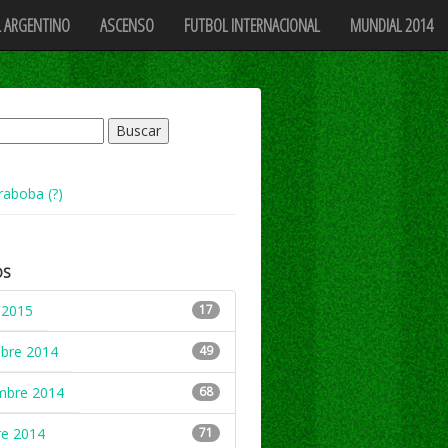
 ARGENTINO
ASCENSO
FUTBOL INTERNACIONAL
MUNDIAL 2014
raboba (?)
OS
 2015
17
mbre 2014
49
mbre 2014
68
re 2014
71