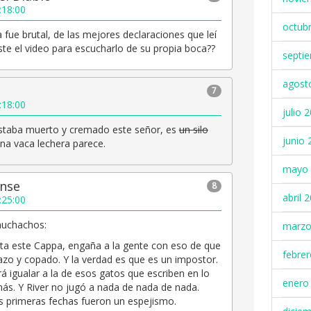
:18:00
octub
a fue brutal, de las mejores declaraciones que leí
iste el video para escucharlo de su propia boca??
septi
agost
7
:18:00
julio 
estaba muerto y cremado este señor, es
un silo
junio 
na vaca lechera parece.
mayo 
ense
8
abril 
:25:00
muchachos:
marzo
ta este Cappa, engaña a la gente con eso de que
febre
azo y copado. Y la verdad es que es un impostor.
á igualar a la de esos gatos que escriben en lo
enero
 más. Y River no jugó a nada de nada de nada.
s primeras fechas fueron un espejismo.