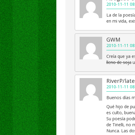
2010-11-11 08
La de la poesí
en mi vida, ex
GWM
2010-11-11 08
Creía que ya 
lleno de soja
u
RiverP/lat
2010-11-11 08
Buenos días 
Qué hijo de pu
es culto, buen
Su poesía podr
de Tinelli, no
Nunca. Las do