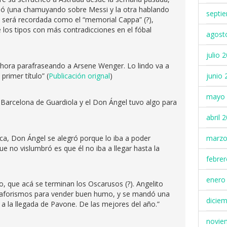
dó (una chamuyando sobre Messi y la otra hablando
septi
 será recordada como el “memorial Cappa” (?),
los tipos con más contradicciones en el fóbal
agost
julio 
 ahora parafraseando a Arsene Wenger. Lo lindo va a
junio 
primer título” (
Publicación orignal
)
mayo 
 Barcelona de Guardiola y el Don Ángel tuvo algo para
abril 
ca, Don Ángel se alegró porque lo iba a poder
marzo
ue no vislumbró es que él no iba a llegar hasta la
febre
enero
o, que acá se terminan los Oscarusos (?). Angelito
de aforismos para vender buen humo, y se mandó una
dicie
 a la llegada de Pavone. De las mejores del año.”
novie