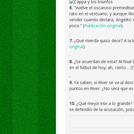
6.
“Vuelve el oscaruso premeditad
rato en el vestuario, y aunque Ri
vender cuando declara, Angelito s
poco.” (
Publicación original
)
7.
¿Qué mierda quiso decir? A la l
original
)
8.
¿Se acuerdan de esta? Al final D
en el fútbol de hoy; ah, cierto… (?)
9.
Ya saben, si River se va al des
puntos en River. ¿No será que es
10.
¿Qué mejor irse a lo grande? 
se defendió de la acusación, jus