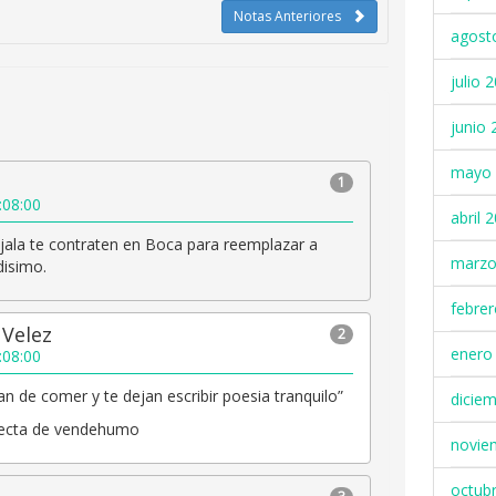
Notas Anteriores
agost
julio 
junio 
mayo 
1
:08:00
abril 
jala te contraten en Boca para reemplazar a
marzo
ndisimo.
febre
 Velez
2
enero
:08:00
an de comer y te dejan escribir poesia tranquilo”
dicie
rfecta de vendehumo
novie
octub