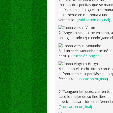
más las dos perlitas que se man
de River en su blog) esta semana
justamente en memoria a uno de 
vernáculo” (
Publicación original
)
2.
“Angelito se las trae en serio,
ser aguantarlo (?) cuando gane el 
3.
El Inter de Mourinho eliminó al
decir. (
Publicación original
)
4.
Cuando el “Bichi” firmó con Bo
enfrentar en el superclásico. Lo q
fecha 14. (
Publicación original
)
5.
“Apaguen las luces, cierren tod
sacó lo mejor de su fino libro 
poética declaración en referencia
(
Publicación original
)