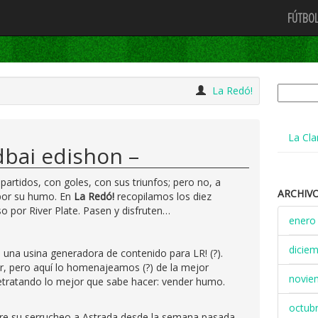
FÚTBOL
Buscar:
La Redó!
La Cla
bai edishon –
artidos, con goles, con sus triunfos; pero no, a
ARCHIV
 por su humo. En
La Redó!
recopilamos los diez
o por River Plate. Pasen y disfruten…
enero
dicie
e una usina generadora de contenido para LR! (?).
, pero aquí lo homenajeamos (?) de la mejor
novie
etratando lo mejor que sabe hacer: vender humo.
octub
tre su serrucheo a Astrada desde la semana pasada,