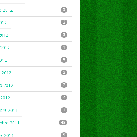
o 2012
5
2012
2
2012
3
2012
1
2012
5
 2012
2
ro 2012
2
 2012
4
mbre 2011
1
mbre 2011
43
re 2011
5