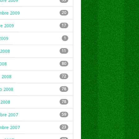
mbre 2009
mbre 2009
20
re 2009
17
2009
1
2008
11
2008
80
 2008
72
ro 2008
78
 2008
78
mbre 2007
59
mbre 2007
23