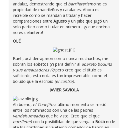
andaluz, demostrando que el
barrileterismo
no es
propiedad de madrileños y catalanes. Ahora es
increíble como se mandan a titular y hacer
comparaciones entre
Aguero
y un pibe que jugó un
solo partido como titular en primera… ¡y que encima
no es delantero!
OLÉ
Bueh, acá derraparon como nunca muchachos, me
sobran los epítetos (?) para definir al
aparato boquita
y sus ensalzadores (?)
pero creo que el título es
suficiente, esta nota es tan impresentable como el
boludo que la escribió
(el contra).
JAVIER SAVIOLA
Ah bueno,
el Conejito
a último momento se metió
entre los nominados con una de las peores
vendehumeadas
que he visto. Creo que el que
barrileteó
con la posibilidad de que venga a
Boca
no le
ata los cordones al ya eterno comedor de banco en