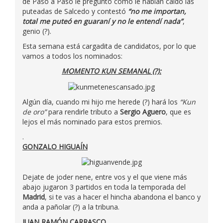
de Paso a Paso le preguntó como le habían caído las
puteadas de Salcedo y contestó
“no me importan,
total me puteó en guaraní y no le entendí nada”
,
genio (?).
Esta semana está cargadita de candidatos, por lo que
vamos a todos los nominados:
MOMENTO KUN SEMANAL (?):
Algún día, cuando mi hijo me herede (?) hará los
“Kun
de oro”
para rendirle tributo a
Sergio Aguero
, que es
lejos el más nominado para estos premios.
.
GONZALO HIGUAÍN
Dejate de joder nene, entre vos y el que viene más
abajo jugaron 3 partidos en toda la temporada del
Madrid
, si te vas a hacer el hincha abandona el banco y
anda a pañolar (?) a la tribuna.
JUAN RAMÓN CARRASCO