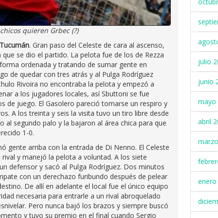
octub
septi
 chicos quieren Grbec (?)
agost
o Tucumán
. Gran paso del Celeste de cara al ascenso,
n que se dio el partido. La pelota fue de los de Rezza
julio 
n forma ordenada y tratando de sumar gente en
sgo de quedar con tres atrás y al Pulga Rodríguez
junio 
Chulo Rivoira no encontraba la pelota y empezó a
enar a los jugadores locales, así Sbuttoni se fue
mayo 
os de juego. El Gasolero pareció tomarse un respiro y
 A los treinta y seis la visita tuvo un tiro libre desde
abril 
o al segundo palo y la bajaron al área chica para que
recido 1-0.
marzo
 gente arriba con la entrada de Di Nenno. El Celeste
ival y manejó la pelota a voluntad. A los siete
febre
 un defensor y sacó al Pulga Rodríguez. Dos minutos
mpate con un derechazo furibundo después de pelear
enero
stino. De allí en adelante el local fue el único equipo
idad necesaria para entrarle a un rival abroquelado
dicie
snivelar. Pero nunca bajó los brazos y siempre buscó
momento y tuvo su premio en el final cuando Sergio