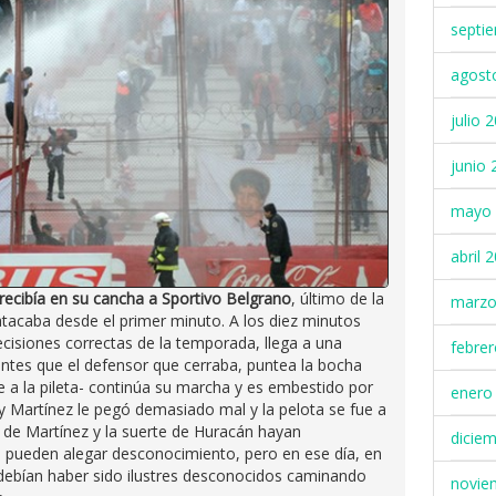
septi
agost
julio 
junio 
mayo 
abril 
recibía en su cancha a Sportivo Belgrano
, último de la
marzo
 atacaba desde el primer minuto. A los diez minutos
cisiones correctas de la temporada, llega a una
febre
ntes que el defensor que cerraba, puntea la bocha
se a la pileta- continúa su marcha y es embestido por
enero
ity Martínez le pegó demasiado mal y la pelota se fue a
n de Martínez y la suerte de Huracán hayan
dicie
ra pueden alegar desconocimiento, pero en ese día, en
debían haber sido ilustres desconocidos caminando
novie