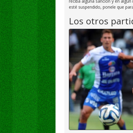
reciba alguna sanción y en algú
esté suspendido, ponele que para 
Los otros parti