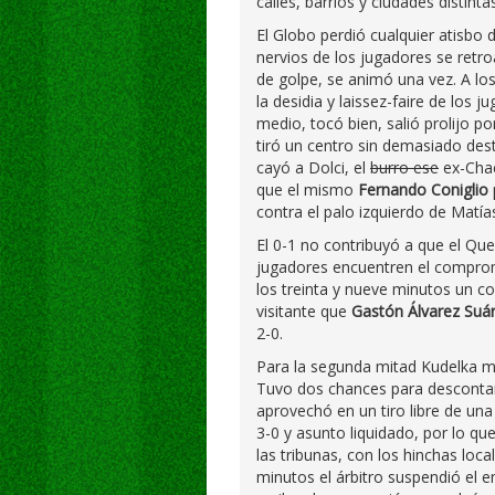
calles, barrios y ciudades distintas
El Globo perdió cualquier atisbo 
nervios de los jugadores se retro
de golpe, se animó una vez. A lo
la desidia y laissez-faire de los
medio, tocó bien, salió prolijo po
tiró un centro sin demasiado dest
cayó a Dolci, el
burro ese
ex-Chac
que el mismo
Fernando Coniglio
contra el palo izquierdo de Matía
El 0-1 no contribuyó a que el Q
jugadores encuentren el compromi
los treinta y nueve minutos un 
visitante que
Gastón Álvarez Suá
2-0.
Para la segunda mitad Kudelka me
Tuvo dos chances para descontar
aprovechó en un tiro libre de una
3-0 y asunto liquidado, por lo q
las tribunas, con los hinchas loca
minutos el árbitro suspendió el 