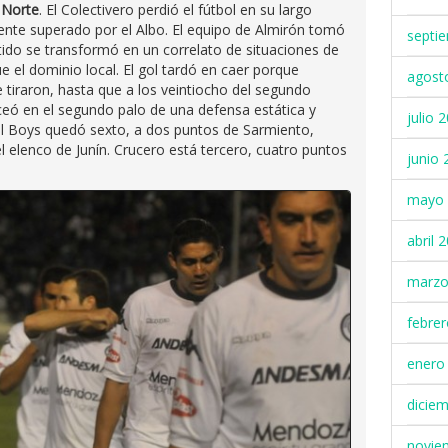
 Norte
. El Colectivero perdió el fútbol en su largo
ente superado por el Albo. El equipo de Almirón tomó
septi
rtido se transformó en un correlato de situaciones de
ue el dominio local. El gol tardó en caer porque
agost
 tiraron, hasta que a los veintiocho del segundo
eó en el segundo palo de una defensa estática y
julio 
 All Boys quedó sexto, a dos puntos de Sarmiento,
 elenco de Junín. Crucero está tercero, cuatro puntos
junio 
mayo 
abril 
marzo
febre
enero
dicie
novie