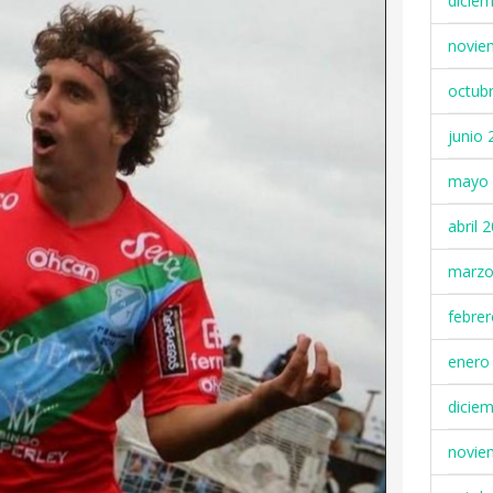
dicie
novie
octub
junio 
mayo 
abril 
marzo
febre
enero
dicie
novie