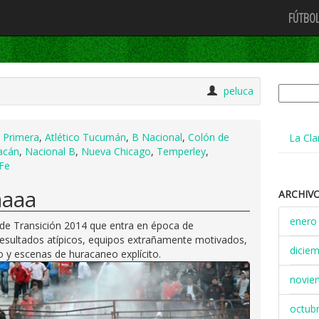
FÚTBOL
Buscar:
peluca
 Primera
,
Atlético Tucumán
,
B Nacional
,
Colón de
La Cla
acán
,
Nacional B
,
Nueva Chicago
,
Temperley
,
Fe
aaaa
ARCHIV
enero
de Transición 2014 que entra en época de
resultados atípicos, equipos extrañamente motivados,
dicie
y escenas de huracaneo explícito.
novie
octub