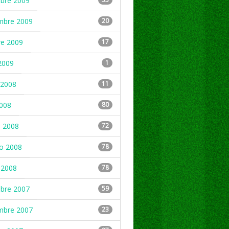
mbre 2009
mbre 2009
20
re 2009
17
2009
1
2008
11
2008
80
 2008
72
ro 2008
78
 2008
78
mbre 2007
59
mbre 2007
23