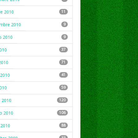
re 2010
11
embre 2010
9
o 2010
9
2010
37
2010
71
2010
41
2010
59
 2010
120
ro 2010
106
 2010
88
33