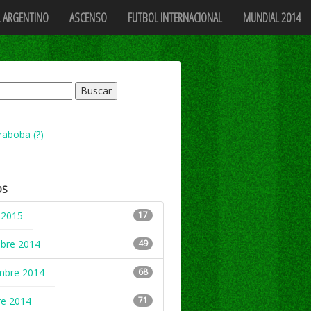
 ARGENTINO
ASCENSO
FUTBOL INTERNACIONAL
MUNDIAL 2014
raboba (?)
OS
 2015
17
mbre 2014
49
mbre 2014
68
re 2014
71