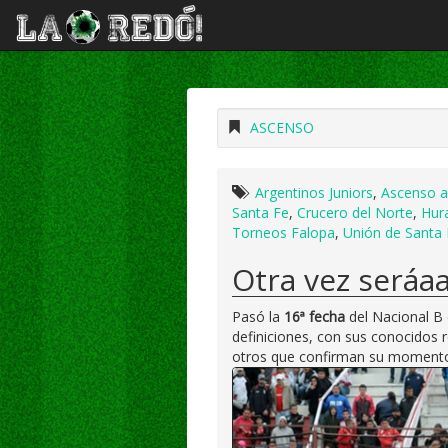
ASCENSO
Argentinos Juniors
,
Ascenso a
Santa Fe
,
Crucero del Norte
,
Hur
Torneos Falopa
,
Unión de Santa 
Otra vez seráa
Pasó la
16ª fecha
del Nacional B 
definiciones, con sus conocidos 
otros que confirman su momento 