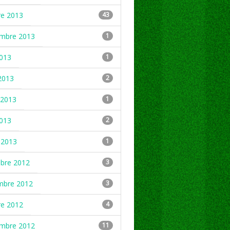
re 2013
43
embre 2013
1
2013
1
2013
2
2013
1
2013
2
 2013
1
mbre 2012
3
mbre 2012
3
re 2012
4
embre 2012
11