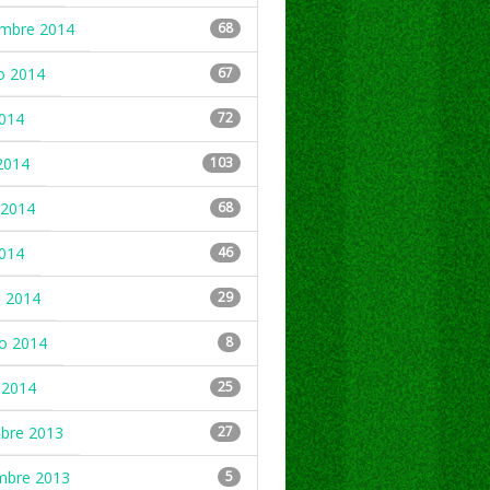
embre 2014
68
o 2014
67
2014
72
2014
103
2014
68
2014
46
 2014
29
ro 2014
8
 2014
25
mbre 2013
27
mbre 2013
5