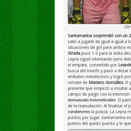
Otr
Santamarina sorprendió con un 2
salió a jugarle de igual a igual a
situaciones de gol para ambos e
Strada
puso 1-0 para la visita de
Lepra siguió intentando pero debi
el empate, convertido por
Leandr
busca del triunfo y pasó a dictar
embates mendocinos y logró pone
remate de
Mariano González
. El
presente que empezó a insultar al
campo de juego con la intención 
demasiado heteroflexible
. El pa
de la reanudación. Al finalizar el
carabineros
la policía. La Lepra 
puntos por jugar. Santamarina e
puntos del quinto puesto y le que