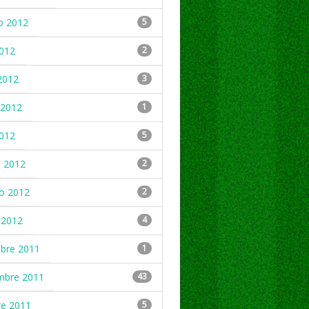
o 2012
5
2012
2
2012
3
2012
1
2012
5
 2012
2
ro 2012
2
 2012
4
mbre 2011
1
mbre 2011
43
re 2011
5