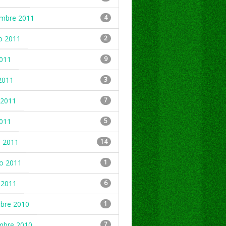
embre 2011
4
o 2011
2
2011
9
2011
3
2011
7
2011
5
 2011
14
ro 2011
1
 2011
6
mbre 2010
1
mbre 2010
7