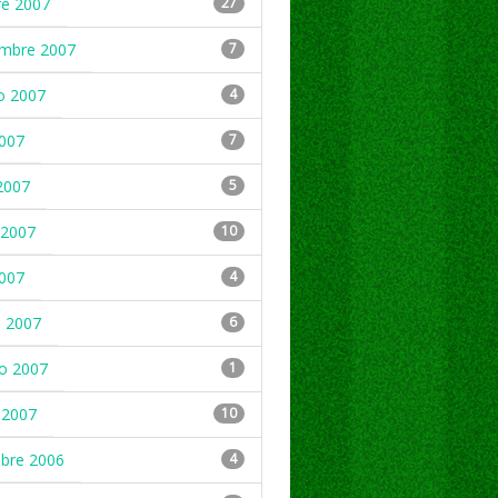
re 2007
27
embre 2007
7
o 2007
4
2007
7
2007
5
2007
10
2007
4
 2007
6
ro 2007
1
 2007
10
mbre 2006
4