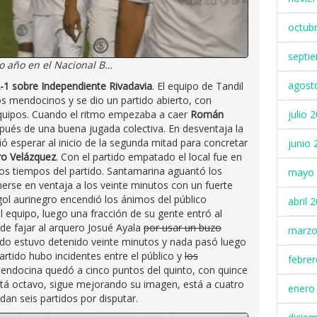
octub
septi
o año en el Nacional B…
agost
-1 sobre Independiente Rivadavia
. El equipo de Tandil
 los mendocinos y se dio un partido abierto, con
julio 
quipos. Cuando el ritmo empezaba a caer
Román
spués de una buena jugada colectiva. En desventaja la
ó esperar al inicio de la segunda mitad para concretar
junio 
o Velázquez
. Con el partido empatado el local fue en
 los tiempos del partido. Santamarina aguantó los
mayo 
rse en ventaja a los veinte minutos con un fuerte
 gol aurinegro encendió los ánimos del público
abril 
 equipo, luego una fracción de su gente entró al
de fajar al arquero Josué Ayala
por usar un buzo
marzo
rtido estuvo detenido veinte minutos y nada pasó luego
 partido hubo incidentes entre el público y
los
febre
mendocina quedó a cinco puntos del quinto, con quince
stá octavo, sigue mejorando su imagen, está a cuatro
enero
dan seis partidos por disputar.