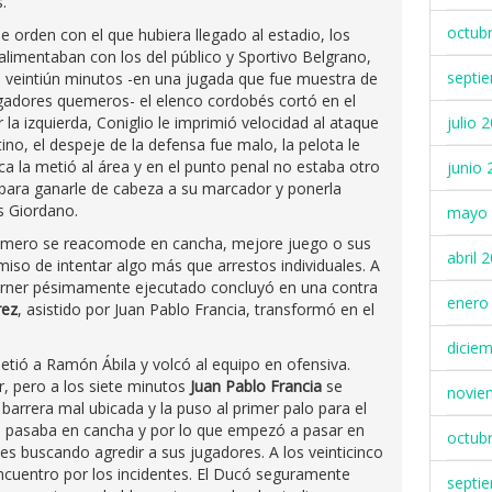
.
octub
de orden con el que hubiera llegado al estadio, los
alimentaban con los del público y Sportivo Belgrano,
septi
s veintiún minutos -en una jugada que fue muestra de
 jugadores quemeros- el elenco cordobés cortó en el
r la izquierda, Coniglio le imprimió velocidad al ataque
julio 
ino, el despeje de la defensa fue malo, la pelota le
a la metió al área y en el punto penal no estaba otro
junio 
para ganarle de cabeza a su marcador y ponerla
s Giordano.
mayo 
uemero se reacomode en cancha, mejore juego o sus
abril 
so de intentar algo más que arrestos individuales. A
corner pésimamente ejecutado concluyó en una contra
enero
rez
, asistido por Juan Pablo Francia, transformó en el
dicie
tió a Ramón Ábila y volcó al equipo en ofensiva.
, pero a los siete minutos
Juan Pablo Francia
se
novie
 barrera mal ubicada y la puso al primer palo para el
ue pasaba en cancha y por lo que empezó a pasar en
octub
les buscando agredir a sus jugadores. A los veinticinco
encuentro por los incidentes. El Ducó seguramente
septi