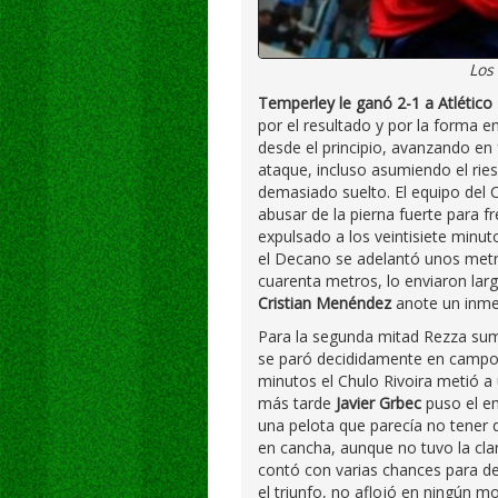
Los
Temperley le ganó 2-1 a Atlétic
por el resultado y por la forma e
desde el principio, avanzando e
ataque, incluso asumiendo el rie
demasiado suelto. El equipo del 
abusar de la pierna fuerte para fr
expulsado a los veintisiete minut
el Decano se adelantó unos metros.
cuarenta metros, lo enviaron larg
Cristian Menéndez
anote un inme
Para la segunda mitad Rezza sumó
se paró decididamente en campo r
minutos el Chulo Rivoira metió a
más tarde
Javier Grbec
puso el e
una pelota que parecía no tener de
en cancha, aunque no tuvo la clar
contó con varias chances para de
el triunfo, no aflojó en ningún 