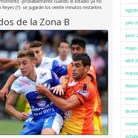
n momento -probablemente cuando el estadio ya no
Reyes (?)- se jugarán los veinte minutos restantes.
agost
dos de la Zona B
julio 
junio 
mayo 
abril 
marzo
febre
enero
dicie
novie
octub