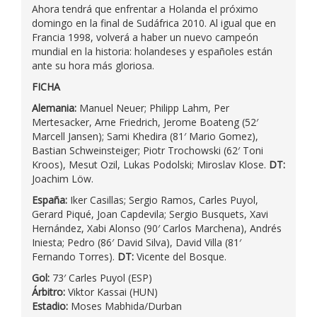
Ahora tendrá que enfrentar a Holanda el próximo
domingo en la final de Sudáfrica 2010. Al igual que en
Francia 1998, volverá a haber un nuevo campeón
mundial en la historia: holandeses y españoles están
ante su hora más gloriosa.
FICHA
Alemania:
Manuel Neuer; Philipp Lahm, Per
Mertesacker, Arne Friedrich, Jerome Boateng (52′
Marcell Jansen); Sami Khedira (81′ Mario Gomez),
Bastian Schweinsteiger; Piotr Trochowski (62′ Toni
Kroos), Mesut Ozil, Lukas Podolski; Miroslav Klose.
DT:
Joachim Löw.
España:
Iker Casillas; Sergio Ramos, Carles Puyol,
Gerard Piqué, Joan Capdevila; Sergio Busquets, Xavi
Hernández, Xabi Alonso (90′ Carlos Marchena), Andrés
Iniesta; Pedro (86′ David Silva), David Villa (81′
Fernando Torres).
DT:
Vicente del Bosque.
Gol:
73′ Carles Puyol (ESP)
Árbitro:
Viktor Kassai (HUN)
Estadio:
Moses Mabhida/Durban