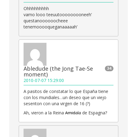
Ohhhhhhhhh
vamo looo teeuutooooooooneeh’
questanoooooocheee
tenemooooqueganaaaaah’
Abledude (the Jong Tae-Se
34
moment)
2010-07-07 15:29:00
A pasitos de constatar lo que España tiene
con los mundiales…un deseo que un viejo
sesenton con una virgen de 16 (?)
Ah, vieron a la Reina
Amidala
de Espagna?