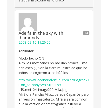
ataque! la victoria es lo único”
Adelfa in the sky with
14
diamonds
2008-03-16 11:26:00
Achiunfar:
Modo facho ON
A mí los mexicanos no me dan bronca… me
dan asco (?) Son la clara muestra de que los
indios se cogieron a los búfalos
http://www.laeditorialvirtual.com.ar/Pages/Su
tton_Anthony/WallStreet/W
allStreet_04_image002_Villa.jpg
Mirálo a Pancho Villa… parece Caparrós pero
en versión mascabulto. Mirá si será comilón
que la versión cinematográfica estuvo a