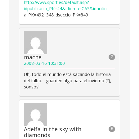
http://www.sport.es/default.asp?
idpublicacio_PK=44&idioma=CAS&idnotici
a_PK=492134&idseccio_PK=849
mache
7
2008-03-16 10:31:00
Uh, todo el mundo está sacando la historia
del fulbo… guarden algo para el invierno (?),
sonsos!
Adelfa in the sky with
8
diamonds