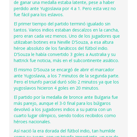
de ganar una medalla estaba latente, pese a haber
perdido ante Yugoslavia por 4 a 1. Pero esta vez no
fue fácil para los eslavos.
El primer tiempo del partido terminó igualado sin
tantos. Varios indios estaban descalzos en la cancha,
pero eran cada vez menos. Uno de los jugadores que
utilizaban botines era Neville D’Souza, a esa altura
héroe absoluto de los fanáticos del fútbol indio.
D’Souza le había convertido 3 goles a Australia y su
hattrick fue noticia, más en el subcontinente asiático.
El mismo D’Souza se encargó de abrir el marcador
ante Yugoslavia, a los 7 minutos de la segunda parte.
Pero el triunfo parcial duró sólo 2 minutos ya que los
yugoslavos hicieron 4 goles en 20 minutos.
El partido por la medalla de bronce ante Bulgaria fue
más parejo, aunque el 3-0 final para los búlgaros
devolvió a los jugadores indios a su patria con un
cuarto lugar olímpico, siendo todos recibidos como
héroes nacionales.
Así nació la era dorada del fútbol indio, tan humilde
como su juego, con un triunfo importante, un par de