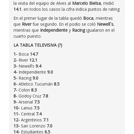
la visita del equipo de Alves al
Marcelo Bielsa
, midió
14.1
. en todos los casos la cifra indica puntos de rating
En el primer lugar de la tabla quedó
Boca
, mientras
que
River
fue segundo. En el podio se coló
Newell´s
,
mientras que
Independiente
y
Racing
igualaron en el
cuarto puesto.
LA TABLA TELEVISIVA (?)
1-
Boca
14.7
2-
River
12.1
3-
Newell’s
9.4
4-
Independiente
9.0
5-
Racing
9.0
6-
Atletico Tucumán
8.5
7-
Colon
8.3
8-
Godoy Cruz
7.8
9-
Arsenal
7.5
10-
Lanus
7.5
11-
Central
7.4
12-
Argentinos
7.1
13-
San Lorenzo
7.0
14-
Estudiantes
6.5