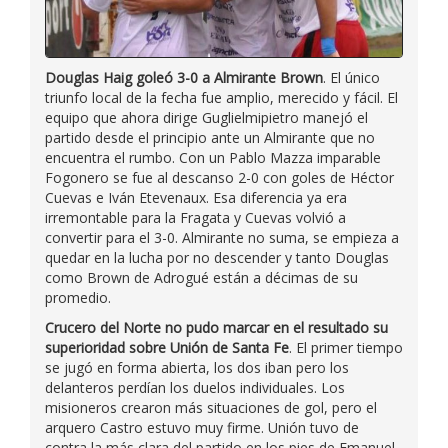
Douglas Haig goleó 3-0 a Almirante Brown
. El único
triunfo local de la fecha fue amplio, merecido y fácil. El
equipo que ahora dirige Guglielmipietro manejó el
partido desde el principio ante un Almirante que no
encuentra el rumbo. Con un Pablo Mazza imparable
Fogonero se fue al descanso 2-0 con goles de Héctor
Cuevas e Iván Etevenaux. Esa diferencia ya era
irremontable para la Fragata y Cuevas volvió a
convertir para el 3-0. Almirante no suma, se empieza a
quedar en la lucha por no descender y tanto Douglas
como Brown de Adrogué están a décimas de su
promedio.
Crucero del Norte no pudo marcar en el resultado su
superioridad sobre Unión de Santa Fe
. El primer tiempo
se jugó en forma abierta, los dos iban pero los
delanteros perdían los duelos individuales. Los
misioneros crearon más situaciones de gol, pero el
arquero Castro estuvo muy firme. Unión tuvo de
contra la más clara del partido en los pies de Emanuel