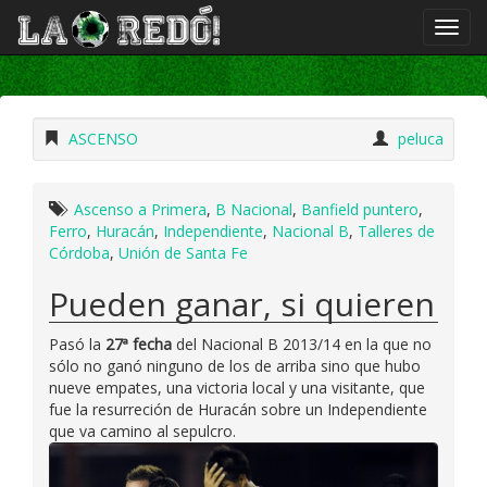
ASCENSO
peluca
Ascenso a Primera
,
B Nacional
,
Banfield puntero
,
Ferro
,
Huracán
,
Independiente
,
Nacional B
,
Talleres de
Córdoba
,
Unión de Santa Fe
Pueden ganar, si quieren
Pasó la
27ª fecha
del Nacional B 2013/14 en la que no
sólo no ganó ninguno de los de arriba sino que hubo
nueve empates, una victoria local y una visitante, que
fue la resurreción de Huracán sobre un Independiente
que va camino al sepulcro.