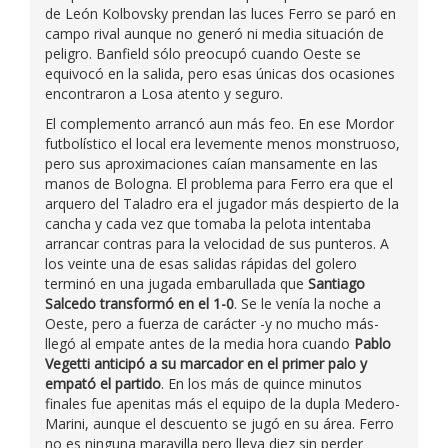
de León Kolbovsky prendan las luces Ferro se paró en
campo rival aunque no generó ni media situación de
peligro. Banfield sólo preocupó cuando Oeste se
equivocó en la salida, pero esas únicas dos ocasiones
encontraron a Losa atento y seguro.
El complemento arrancó aun más feo. En ese Mordor
futbolístico el local era levemente menos monstruoso,
pero sus aproximaciones caían mansamente en las
manos de Bologna. El problema para Ferro era que el
arquero del Taladro era el jugador más despierto de la
cancha y cada vez que tomaba la pelota intentaba
arrancar contras para la velocidad de sus punteros. A
los veinte una de esas salidas rápidas del golero
terminó en una jugada embarullada que
Santiago
Salcedo transformó en el 1-0
. Se le venía la noche a
Oeste, pero a fuerza de carácter -y no mucho más-
llegó al empate antes de la media hora cuando
Pablo
Vegetti anticipó a su marcador en el primer palo y
empató el partido
. En los más de quince minutos
finales fue apenitas más el equipo de la dupla Medero-
Marini, aunque el descuento se jugó en su área. Ferro
no es ninguna maravilla pero lleva diez sin perder