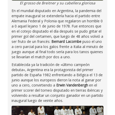
El grosso de Breitner y su cabellera gloriosa
En el mundial disputado en Argentina, la pandemia del
empate inaugural se extendería hacia el partido entre
Alemania Federal y Polonia que regalaron un horrible 0
a 0 aquel lejano 1 de junio de 1978. Fue entonces que
en el cotejo disputado el día después se pudo gritar el
primer gol del certamen, que luego de 48 años volvió a
ser fruto de un francés:
Bernard Lacombe
puso el uno
a cero parcial para los galos frente a Italia al minuto de
juego aunque al final todo sería para los tanos quienes
se llevarían el match por dos a uno.
Establecida ya la tradición de «último campeón
debuta», Argentina era la protagonista del primer
partido de España 1982 enfrentando a Bélgica el 13 de
junio aunque los europeos dieron la nota al ganar por
uno a cero, convirtiendo a
Erwin Vandenbergh
en el
primer scorer del torneo disputado en tierras ibéricas y
volviendo a resultar un conjunto ganador en un partido
inaugural luego de veinte años.