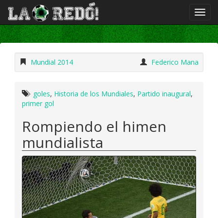
Mundial 2014
Federico Mana
goles
,
Historia de los Mundiales
,
Partido inaugural
,
primer gol
Rompiendo el himen
mundialista