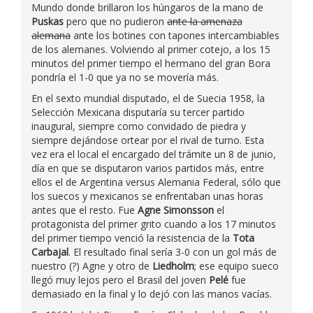
Mundo donde brillaron los húngaros de la mano de
Puskas
pero que no pudieron
ante la amenaza
alemana
ante los botines con tapones intercambiables
de los alemanes. Volviendo al primer cotejo, a los 15
minutos del primer tiempo el hermano del gran Bora
pondría el 1-0 que ya no se movería más.
En el sexto mundial disputado, el de Suecia 1958, la
Selección Mexicana disputaría su tercer partido
inaugural, siempre como convidado de piedra y
siempre dejándose ortear por el rival de turno. Esta
vez era el local el encargado del trámite un 8 de junio,
día en que se disputaron varios partidos más, entre
ellos el de Argentina versus Alemania Federal, sólo que
los suecos y mexicanos se enfrentaban unas horas
antes que el resto. Fue
Agne Simonsson
el
protagonista del primer grito cuando a los 17 minutos
del primer tiempo venció la resistencia de la
Tota
Carbajal
. El resultado final sería 3-0 con un gol más de
nuestro (?) Agne y otro de
Liedholm
; ese equipo sueco
llegó muy lejos pero el Brasil del joven
Pelé
fue
demasiado en la final y lo dejó con las manos vacías.