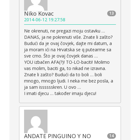
Niko Kovac
13
2014-06-12 19:27:58
Ne okrenuti, ne pregazi moju ostavku …
DANAS, ja ne pokrenuti više. Znate li zašto?
Budući da je ovaj čovjek, dajte mi datum, a
ja moram ići na Hrvatska se q putearme sa
sve crno. Što je ovaj čovjek danas …
YOU izbačen AFA(?)! TO-LO-baciti! Molimo
vas molim, baciti ga, to nikad ne izravna.
Znate li zašto? Budući da to boli … boli
mnogo, mnogo ljudi. I neka me bez posla, a
ja sam isssssskren. U ovo …
I imati djecu … također imaju djecu!
ANDATE PINGUINO Y NO
14