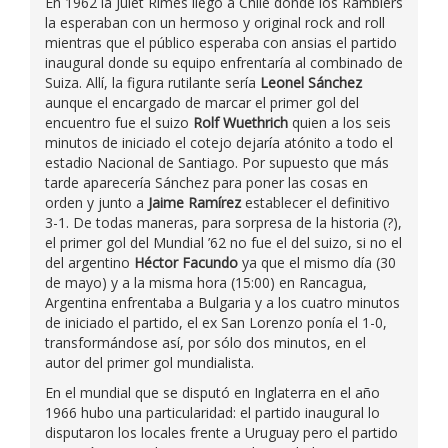
En 1962 la Julet Rimes llegó a Chile donde los Ramblers
la esperaban con un hermoso y original rock and roll
mientras que el público esperaba con ansias el partido
inaugural donde su equipo enfrentaría al combinado de
Suiza. Allí, la figura rutilante sería
Leonel Sánchez
aunque el encargado de marcar el primer gol del
encuentro fue el suizo
Rolf Wuethrich
quien a los seis
minutos de iniciado el cotejo dejaría atónito a todo el
estadio Nacional de Santiago. Por supuesto que más
tarde aparecería Sánchez para poner las cosas en
orden y junto a
Jaime Ramírez
establecer el definitivo
3-1. De todas maneras, para sorpresa de la historia (?),
el primer gol del Mundial ’62 no fue el del suizo, si no el
del argentino
Héctor Facundo
ya que el mismo día (30
de mayo) y a la misma hora (15:00) en Rancagua,
Argentina enfrentaba a Bulgaria y a los cuatro minutos
de iniciado el partido, el ex San Lorenzo ponía el 1-0,
transformándose así, por sólo dos minutos, en el
autor del primer gol mundialista.
En el mundial que se disputó en Inglaterra en el año
1966 hubo una particularidad: el partido inaugural lo
disputaron los locales frente a Uruguay pero el partido