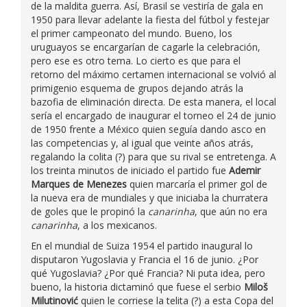
de la maldita guerra. Así, Brasil se vestiría de gala en
1950 para llevar adelante la fiesta del fútbol y festejar
el primer campeonato del mundo. Bueno, los
uruguayos se encargarían de cagarle la celebración,
pero ese es otro tema. Lo cierto es que para el
retorno del máximo certamen internacional se volvió al
primigenio esquema de grupos dejando atrás la
bazofia de eliminación directa. De esta manera, el local
sería el encargado de inaugurar el torneo el 24 de junio
de 1950 frente a México quien seguía dando asco en
las competencias y, al igual que veinte años atrás,
regalando la colita (?) para que su rival se entretenga. A
los treinta minutos de iniciado el partido fue
Ademir
Marques de Menezes
quien marcaría el primer gol de
la nueva era de mundiales y que iniciaba la churratera
de goles que le propinó la
canarinha
, que aún no era
canarinha
, a los mexicanos.
En el mundial de Suiza 1954 el partido inaugural lo
disputaron Yugoslavia y Francia el 16 de junio. ¿Por
qué Yugoslavia? ¿Por qué Francia? Ni puta idea, pero
bueno, la historia dictaminó que fuese el serbio
Miloš
Milutinović
quien le corriese la telita (?) a esta Copa del