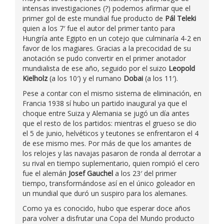
intensas investigaciones (?) podemos afirmar que el
primer gol de este mundial fue producto de
Pál Teleki
quien a los 7′ fue el autor del primer tanto para
Hungría ante Egipto en un cotejo que culminaría 4-2 en
favor de los magiares. Gracias a la precocidad de su
anotación se pudo convertir en el primer anotador
mundialista de ese año, seguido por el suizo
Leopold
Kielholz
(a los 10′) y el rumano
Dobai
(a los 11′).
Pese a contar con el mismo sistema de eliminación, en
Francia 1938 sí hubo un partido inaugural ya que el
choque entre Suiza y Alemania se jugó un día antes
que el resto de los partidos: mientras el grueso se dio
el 5 de junio, helvéticos y teutones se enfrentaron el 4
de ese mismo mes. Por más de que los amantes de
los relojes y las navajas pasaron de ronda al derrotar a
su rival en tiempo suplementario, quien rompió el cero
fue el alemán
Josef Gauchel
a los 23′ del primer
tiempo, transformándose así en el único goleador en
un mundial que duró un suspiro para los alemanes.
Como ya es conocido, hubo que esperar doce años
para volver a disfrutar una Copa del Mundo producto