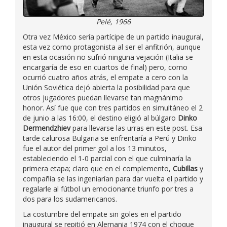
Pelé, 1966
Otra vez México sería partícipe de un partido inaugural,
esta vez como protagonista al ser el anfitrión, aunque
en esta ocasión no sufrió ninguna vejación (Italia se
encargaría de eso en cuartos de final) pero, como
ocurrió cuatro años atrás, el empate a cero con la
Unión Soviética dejó abierta la posibilidad para que
otros jugadores puedan llevarse tan magnánimo
honor. Así fue que con tres partidos en simultáneo el 2
de junio a las 16:00, el destino eligió al búlgaro
Dinko
Dermendzhiev
para llevarse las urras en este post. Esa
tarde calurosa Bulgaria se enfrentaría a Perú y Dinko
fue el autor del primer gol a los 13 minutos,
estableciendo el 1-0 parcial con el que culminaría la
primera etapa; claro que en el complemento,
Cubillas
y
compañía se las ingeniarían para dar vuelta el partido y
regalarle al fútbol un emocionante triunfo por tres a
dos para los sudamericanos.
La costumbre del empate sin goles en el partido
inaugural se repitió en Alemania 1974 con el choque