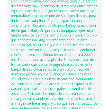
sido una maquinita, sino que esto se tenía que dar por
decantación; hay un abismo de diferencia entre ambos
equipos. Parecía que el gol estaba al caer y Russo ya
preparaba el ingreso de uno de sus hijos dilectos para
darle la estocada final. Pero ahí apareció una
constante en Boca en los úlitmos 4 años: la expulsión
de Vargas. Fabián Vargas no es un jugador que haya
tenido muchos partidos como titular en Boca (no creo
que sean más de 40), sin embargo tiene un gran
caudal de tarjetas rojas. A vuelo de pájaro recuerdo la
semi con River en el 2004, un clásico en la Bombonera
con San Lorenzo, la última fecha del Apertura 2007,
etc. Sumen otra cruz a la planilla. Se hizo expulsar de
forma tonta cuando venía jugando aceptablemente.
Luego de eso Boca se retrasó un poco y trató de
dormir la pelota. Ahí fue cuando los tunecinos más
inquietaron, pero sin asustar demasiado. Solamente
los centros que caían al area y la poca respuesta de
Caranta para salir de los tres palos hacían dudar del
resultado. Faltando 3 minutos le cabecean en el area
chica y se va rozando el palo; encima en la transmisión
la imagen se fue a negro y creo que ese
nanosegundo
para mi fue eterno. Yo me pregunto, ¿alguien podrá