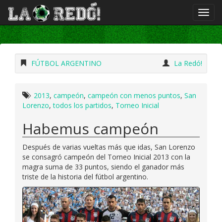
FÚTBOL ARGENTINO
La Redó!
2013
,
campeón
,
campeón con menos puntos
,
San
Lorenzo
,
todos los partidos
,
Torneo Inicial
Habemus campeón
Después de varias vueltas más que idas, San Lorenzo
se consagró campeón del Torneo Inicial 2013 con la
magra suma de 33 puntos, siendo el ganador más
triste de la historia del fútbol argentino.