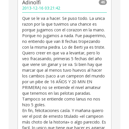
Adinolfi
46
2013-12-16 03:21:42
Que se le va a hacer. Se puso todo. La unica
razon por la que tuvimos una chance es
porque jugamos con el corazon en la mano.
Porque no jugamos a nada. Fue pauperrimo,
no entiendo que van 8 fechas tropezando
con la misma piedra. Lo de Berti ya es triste.
Quiero creer en que va a levantar, pero lo
veo fracasando, primeras 5 fechas del año
que viene sin ganar y se va. Si bien hay que
marcar que al menos tuvo huevos al hacer
los cambios (saco a un campeon del mundo
por un pibe de 16 AÑOS Y 20 MIN EN
PRIMERA) no se entiende el nivel amateur
que tenemos en las pelotas paradas.
Tampoco se entiende como lanus no nos
hizo 5 goles.
En fin, felicitaciones casla. Y mañana quiero
ver el post de ernesto titulado «el campeon
más choto de la historia» o algo parecido. Es
facil, lo unico que tiene que hacer es agarrar