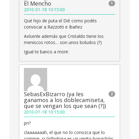
El Mencho
1
2010-01-18 10:15:00
Qué hijo de puta el Dié como podés
convocar a Razzotti e Ibañez
Avísenle además que Cristaldo tiene los
meniscos rotos… son unos boludos (?)
Igual te banco a morir.
SebasExBizarro (ya les
2
ganamos a los doblecamiseta,
que se vengan los que sean (?))
2010-01-18 10:15:00
pri?
claaaaaaah, el que no lo conozca que lo
compre, si Gr*ndona es un viejito bonachón