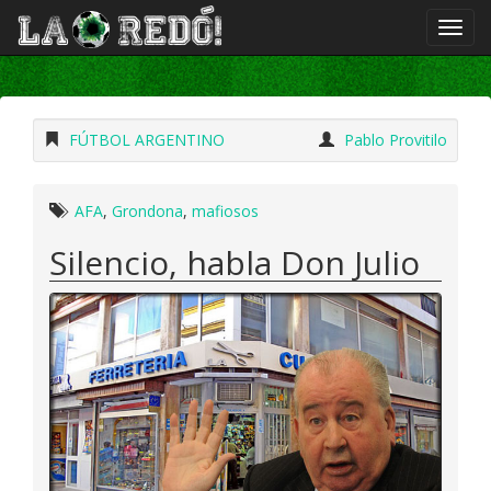
FÚTBOL ARGENTINO
Pablo Provitilo
AFA
,
Grondona
,
mafiosos
Silencio, habla Don Julio