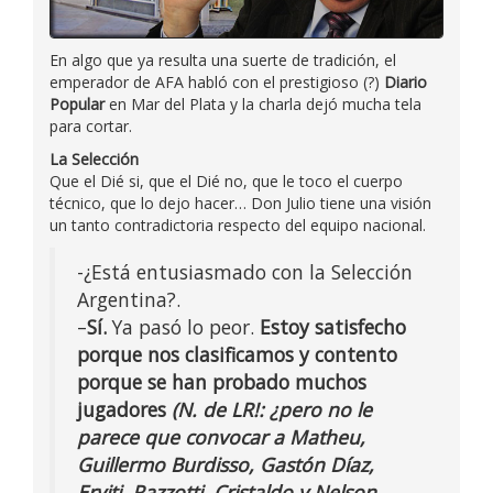
En algo que ya resulta una suerte de tradición, el
emperador de AFA habló con el prestigioso (?)
Diario
Popular
en Mar del Plata y la charla dejó mucha tela
para cortar.
La Selección
Que el Dié si, que el Dié no, que le toco el cuerpo
técnico, que lo dejo hacer… Don Julio tiene una visión
un tanto contradictoria respecto del equipo nacional.
-¿Está entusiasmado con la Selección
Argentina?.
–
Sí.
Ya pasó lo peor.
Estoy satisfecho
porque nos clasificamos y contento
porque se han probado muchos
jugadores
(N. de LR!: ¿pero no le
parece que convocar a Matheu,
Guillermo Burdisso, Gastón Díaz,
Erviti, Razzotti, Cristaldo y Nelson