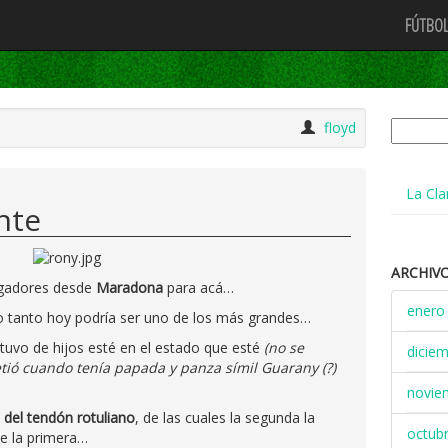
FÚTBOL
Buscar:
floyd
La Cla
nte
ARCHIV
ugadores desde
Maradona
para acá…
enero
do tanto hoy podría ser uno de los más grandes…
tuvo de hijos esté en el estado que esté
(no se
dicie
etió cuando tenía papada y panza símil Guarany (?)
novie
 del tendón rotuliano
, de las cuales la segunda la
octub
de la primera…