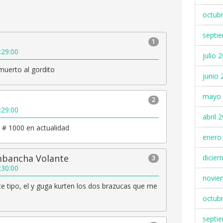
octub
septi
1
:29:00
julio 
muerto al gordito
junio 
mayo 
2
:29:00
abril 
t # 1000 en actualidad
enero
mbancha Volante
dicie
3
:30:00
novie
e tipo, el y guga kurten los dos brazucas que me
octub
septi