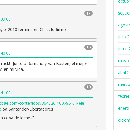
octub
septi
17
:39:00
agost
, el 2010 termina en Chile, lo firmo
julio 
18
junio 
:40:00
mayo 
rack!!! Junto a Romario y Van Basten, el mejor
i en mi vida.
abril 
marzo
19
:41:00
febre
fobae.com/contenidos/364326-100795-0-Pele-
enero
o
pa-Santander-Libertadores
 a copa de leche (?)
dicie