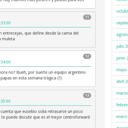
octub
11
:33:00
septi
an entrecejas, que define desde la cama del
agost
la muleta
julio 
12
junio 
:34:00
mayo 
hora no? Bueh, por suerte un equipo argentino
s papas en esta semana tràgica (?)
abril 
marzo
13
:35:00
febre
cuenta que eusebio solia retrasarse un poco
enero
 te puede discutir que es el mejor centroforward