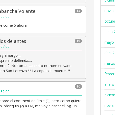
dicie
mbancha Volante
novie
14
:36:00
octub
se come 5 ahora
junio 
los de antes
15
mayo 
:37:00
abril 
a y amargo….
 quien lo defienda….
marzo
ro. 2: No tomar su santo nombre en vano.
a San Lorenzo !!!! La copa o la muerte !!!!
febre
enero
16
:39:00
dicie
sobre el comment de Ernie (?), pero como quiero
novie
mi obsequio (?) a LR!, me voy a hacer el logi un