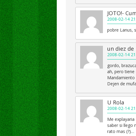
JOTO!- Cu
2008-02-14 21
pobre Lanus, 
un diez de 
2008-02-14 21
gordo, brazuc
ah, pero tiene
Mandamiento n
Dejen de mufar 
U Rola
2008-02-14 21
Me explayaria 
saber si llego 
rato mas (?)…