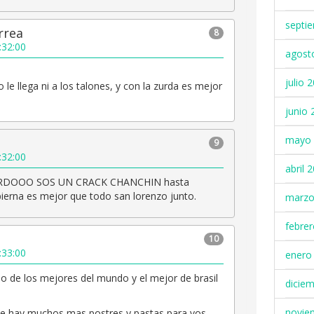
septi
rrea
8
:32:00
agost
julio 
le llega ni a los talones, y con la zurda es mejor
junio 
mayo 
9
:32:00
abril 
DOOO SOS UN CRACK CHANCHIN hasta
ierna es mejor que todo san lorenzo junto.
marzo
febre
10
:33:00
enero
no de los mejores del mundo y el mejor de brasil
dicie
novie
e hay muchos mas postres y pastas para vos