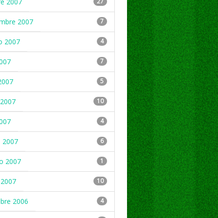
re 2007
27
embre 2007
7
o 2007
4
2007
7
2007
5
2007
10
2007
4
 2007
6
ro 2007
1
 2007
10
mbre 2006
4