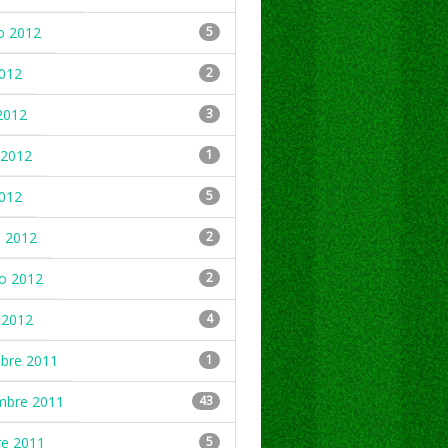
o 2012
5
2012
2
2012
3
2012
1
2012
5
 2012
2
ro 2012
2
 2012
4
mbre 2011
1
mbre 2011
43
re 2011
5