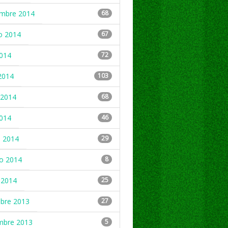
embre 2014
68
o 2014
67
2014
72
2014
103
2014
68
2014
46
 2014
29
ro 2014
8
 2014
25
mbre 2013
27
mbre 2013
5