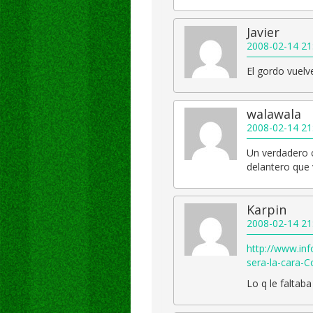
Javier
2008-02-14 21
El gordo vuelve
walawala
2008-02-14 21
Un verdadero c
delantero que v
Karpin
2008-02-14 21
http://www.in
sera-la-cara-C
Lo q le faltaba