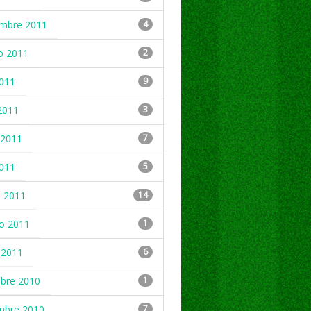
embre 2011
4
o 2011
2
2011
9
2011
3
2011
7
2011
5
 2011
14
ro 2011
1
 2011
6
mbre 2010
1
mbre 2010
7