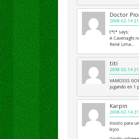
Doctor Pio
2008-02-14 21
t*t* says:
A Cavenaghi no 
René Lima…
titi
2008-02-14 21
VAMOSSS GOR
jugando en 1 p
Karpin
2008-02-14 21
Insisto para u
lejos
Gordo volveee