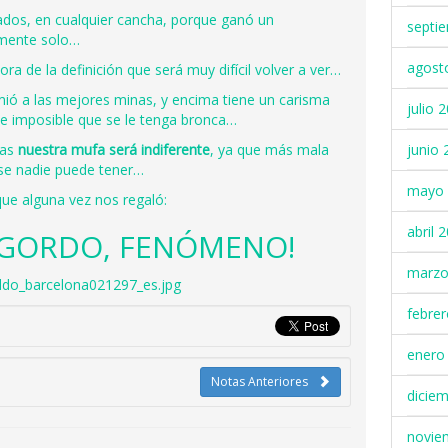
ados, en cualquier cancha, porque ganó un
septi
mente solo…
agost
ra de la definición que será muy difícil volver a ver…
mió a las mejores minas, y encima tiene un carisma
julio 
ce imposible que se le tenga bronca…
junio 
sas
nuestra mufa será indiferente
, ya que más mala
rse nadie puede tener…
mayo 
que alguna vez nos regaló:
abril 
 GORDO, FENÓMENO!
marzo
febre
enero
Notas Anteriores
dicie
novie