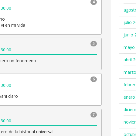
4
:30:00
agost
no
julio 
 vi en mi vida
junio 
5
mayo 
:30:00
abril 
 pero un fenomeno
marzo
6
febre
:30:00
vani claro
enero
dicie
7
:30:00
novie
ero de la historial universal.
octub