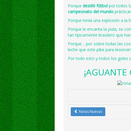
Porque
destiló fútbol
por todos l
campeonato del mundo
práctica
Porque tenía una explosión a la ho
Porque le encanta la joda, se co
tan típicamente brasilero que ha
Porque… por sobre todas las co
leche que este pibe para lesiona
Por todo esto y todos los goles 
¡AGUANTE
Notas Nuevas