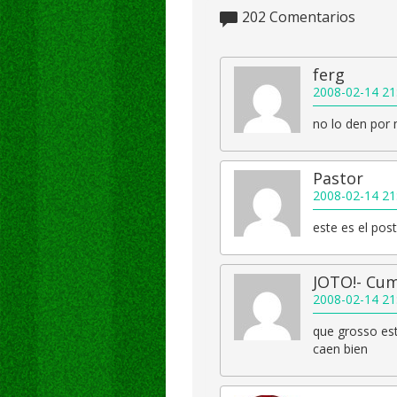
202
Comentarios
ferg
2008-02-14 21
no lo den por 
Pastor
2008-02-14 21
este es el pos
JOTO!- Cu
2008-02-14 21
que grosso est
caen bien