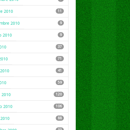
re 2010
11
embre 2010
9
o 2010
9
2010
37
2010
71
2010
41
2010
59
 2010
120
ro 2010
106
 2010
88
33