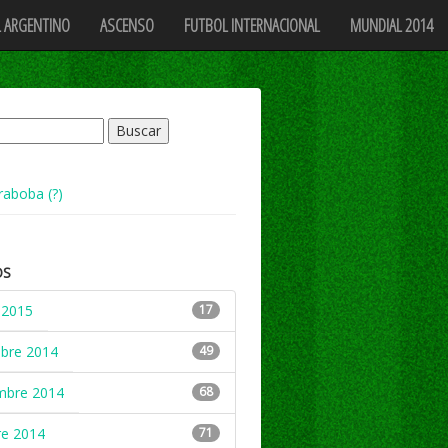
 ARGENTINO
ASCENSO
FUTBOL INTERNACIONAL
MUNDIAL 2014
raboba (?)
OS
 2015
17
mbre 2014
49
mbre 2014
68
re 2014
71