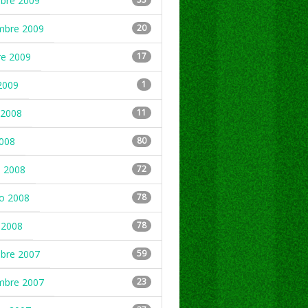
mbre 2009
mbre 2009
20
re 2009
17
2009
1
2008
11
2008
80
 2008
72
ro 2008
78
 2008
78
mbre 2007
59
mbre 2007
23