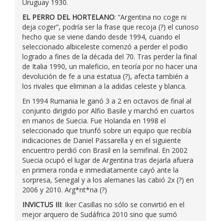
Uruguay 1930.
EL PERRO DEL HORTELANO
: “Argentina no coge ni
deja coger”, podría ser la frase que recoja (?) el curioso
hecho que se viene dando desde 1994, cuando el
seleccionado albiceleste comenzó a perder el podio
logrado a fines de la década del 70. Tras perder la final
de Italia 1990, un maleficio, en teoría por no hacer una
devolución de fe a una estatua (?), afecta también a
los rivales que eliminan a la adidas celeste y blanca.
En 1994 Rumania le ganó 3 a 2 en octavos de final al
conjunto dirigido por Alfio Basile y marchó en cuartos
en manos de Suecia. Fue Holanda en 1998 el
seleccionado que triunfó sobre un equipo que recibía
indicaciones de Daniel Passarella y en el siguiente
encuentro perdió con Brasil en la semifinal. En 2002
Suecia ocupó el lugar de Argentina tras dejarla afuera
en primera ronda e inmediatamente cayó ante la
sorpresa, Senegal y a los alemanes las cabió 2x (?) en
2006 y 2010. Arg*nt*na (?)
INVICTUS III
: Iker Casillas no sólo se convirtió en el
mejor arquero de Sudáfrica 2010 sino que sumó