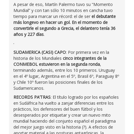
A pesar de eso, Martín Palermo tuvo su “Momento
Mundial” y con tan sólo 10 minutos en cancha tuvo
tiempo para marcar un récord: el de ser
el debutante
más longevo en hacer un gol. En el momento de
convertirle el segundo a Grecia, el delantero tenía 36
años y 227 días
.
SUDAMERICA (CASI) CAPO
: Por primera vez en la
historia de los Mundiales
cinco integrantes de la
CONMEBOL estuvieron en la segunda ronda
,
terminando además, entre los 10 primeros. Uruguay
en el 4º lugar, Argentina en el 5º, Brasil 6º, Paraguay 8º
y Chile 10º fueron las posiciones finales de los
Sudamericanos.
RECORDS PA’TRAS
: El título logrado por los españoles
en Sudáfrica ha vuelto a zanjar diferencias entre los
prácticos, los defensores del buen fútbol y los
desesperados por etiquetar y crear un nuevo mito
mundial haciendo del conjunto español el paradigma
del mejor juego visto en la historia (?). A efectos de
aportar material a las posturas antagónicas, la