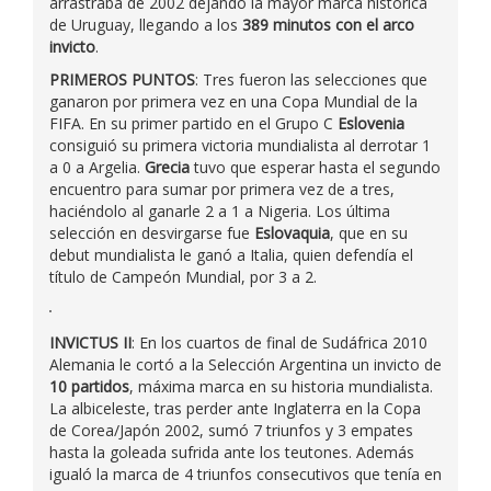
arrastraba de 2002 dejando la mayor marca histórica
de Uruguay, llegando a los
389 minutos con el arco
invicto
.
PRIMEROS PUNTOS
: Tres fueron las selecciones que
ganaron por primera vez en una Copa Mundial de la
FIFA. En su primer partido en el Grupo C
Eslovenia
consiguió su primera victoria mundialista al derrotar 1
a 0 a Argelia.
Grecia
tuvo que esperar hasta el segundo
encuentro para sumar por primera vez de a tres,
haciéndolo al ganarle 2 a 1 a Nigeria. Los última
selección en desvirgarse fue
Eslovaquia
, que en su
debut mundialista le ganó a Italia, quien defendía el
título de Campeón Mundial, por 3 a 2.
INVICTUS II
: En los cuartos de final de Sudáfrica 2010
Alemania le cortó a la Selección Argentina un invicto de
10 partidos
, máxima marca en su historia mundialista.
La albiceleste, tras perder ante Inglaterra en la Copa
de Corea/Japón 2002, sumó 7 triunfos y 3 empates
hasta la goleada sufrida ante los teutones. Además
igualó la marca de 4 triunfos consecutivos que tenía en