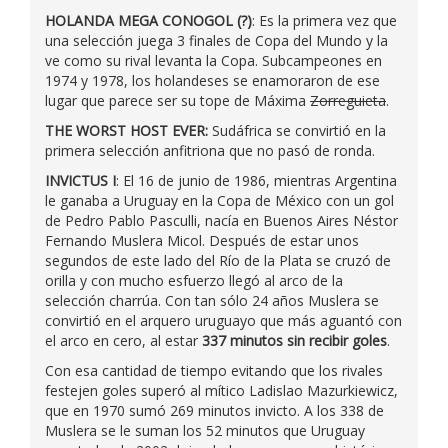
HOLANDA MEGA CONOGOL (?)
: Es la primera vez que
una selección juega 3 finales de Copa del Mundo y la
ve como su rival levanta la Copa. Subcampeones en
1974 y 1978, los holandeses se enamoraron de ese
lugar que parece ser su tope de Máxima
Zorreguieta
.
THE WORST HOST EVER:
Sudáfrica se convirtió en la
primera selección anfitriona que no pasó de ronda.
INVICTUS I
: El 16 de junio de 1986, mientras Argentina
le ganaba a Uruguay en la Copa de México con un gol
de Pedro Pablo Pasculli, nacía en Buenos Aires Néstor
Fernando Muslera Micol. Después de estar unos
segundos de este lado del Río de la Plata se cruzó de
orilla y con mucho esfuerzo llegó al arco de la
selección charrúa. Con tan sólo 24 años Muslera se
convirtió en el arquero uruguayo que más aguantó con
el arco en cero, al estar
337 minutos sin recibir goles
.
Con esa cantidad de tiempo evitando que los rivales
festejen goles superó al mítico Ladislao Mazurkiewicz,
que en 1970 sumó 269 minutos invicto. A los 338 de
Muslera se le suman los 52 minutos que Uruguay