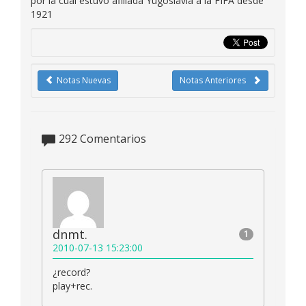
por la cual estuvo afiliada Yugoslavia a la FIFA desde
1921
Notas Nuevas
Notas Anteriores
292
Comentarios
dnmt.
1
2010-07-13 15:23:00
¿record?
play+rec.