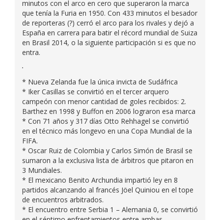
minutos con el arco en cero que superaron la marca
que tenía la Furia en 1950. Con 433 minutos el besador
de reporteras (?) cerró el arco para los rivales y dejó a
España en carrera para batir el récord mundial de Suiza
en Brasil 2014, o la siguiente participación si es que no
entra.
* Nueva Zelanda fue la única invicta de Sudáfrica
* Iker Casillas se convirtió en el tercer arquero
campeón con menor cantidad de goles recibidos: 2.
Barthez en 1998 y Buffon en 2006 lograron esa marca
* Con 71 años y 317 días Otto Rehhagel se convirtió
en el técnico más longevo en una Copa Mundial de la
FIFA.
* Oscar Ruiz de Colombia y Carlos Simón de Brasil se
sumaron a la exclusiva lista de árbitros que pitaron en
3 Mundiales.
* El mexicano Benito Archundia impartió ley en 8
partidos alcanzando al francés Jöel Quiniou en el tope
de encuentros arbitrados.
* El encuentro entre Serbia 1 – Alemania 0, se convirtió
en el séptimo enfrentamientos entre ambas