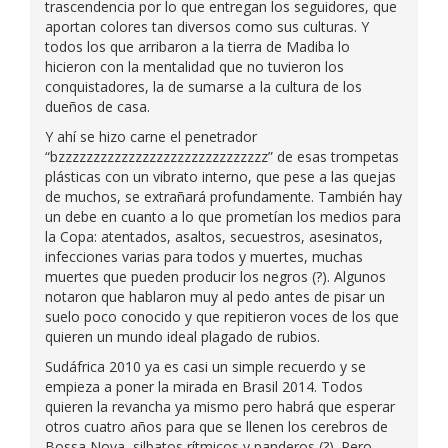
trascendencia por lo que entregan los seguidores, que
aportan colores tan diversos como sus culturas. Y
todos los que arribaron a la tierra de Madiba lo
hicieron con la mentalidad que no tuvieron los
conquistadores, la de sumarse a la cultura de los
dueños de casa.
Y ahí se hizo carne el penetrador
“bzzzzzzzzzzzzzzzzzzzzzzzzzzzzzz” de esas trompetas
plásticas con un vibrato interno, que pese a las quejas
de muchos, se extrañará profundamente. También hay
un debe en cuanto a lo que prometían los medios para
la Copa: atentados, asaltos, secuestros, asesinatos,
infecciones varias para todos y muertes, muchas
muertes que pueden producir los negros (?). Algunos
notaron que hablaron muy al pedo antes de pisar un
suelo poco conocido y que repitieron voces de los que
quieren un mundo ideal plagado de rubios.
Sudáfrica 2010 ya es casi un simple recuerdo y se
empieza a poner la mirada en Brasil 2014. Todos
quieren la revancha ya mismo pero habrá que esperar
otros cuatro años para que se llenen los cerebros de
Bossa Nova, silbatos rítmicos y panderos (?). Pero