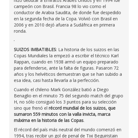
hizo debutar a Emiratos Arabes Unidos y en 1994 fue
campeón con Brasil. Francia 98 lo vio como el
conductor de Arabia Saudita, de donde fue despedido
en la segunda fecha de la Copa. Volvió con Brasil en
2006 y en 2010 dejó afuera a Sudáfrica en primera
ronda.
SUIZOS IMBATIBLES
: La historia de los suizos en las
Copas Mundiales la empezó a escribir el técnico Karl
Rappan, cuando en 1938 armó un equipo preparado
para defenderse, ante la falta de figuras. Pasaron 72
años y los helvéticos demuestran que se han subido a
esa idea, casi hasta llevarla a la perfección.
Cuando el chileno Mark González batió a Diego
Benaglio en el minuto 75 del segundo match del grupo
H, no sólo consiguió los 3 puntos para su selección
sino que frenó el
récord mundial de los suizos, que
sumaron 559 minutos con la valla invicta, marca
máxima en la historia de las Copas
.
El récord del país más neutral del mundo comenzó en
1994, tras recibir un gol de penal de Tixi Beguiristain