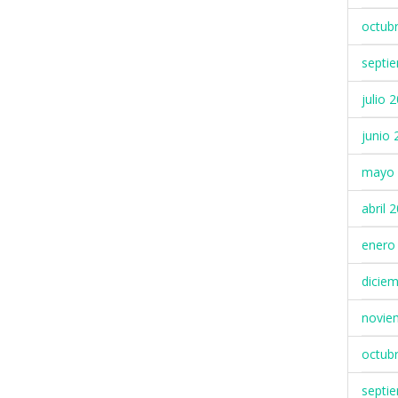
octub
septi
julio 
junio 
mayo 
abril 
enero
dicie
novie
octub
septi