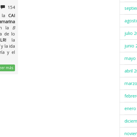
154
septi
, la
CAI
agost
amarina
en la
B
julio 
a de lo
n
LR!
la
junio 
y la ida
ía y el
mayo 
eer más
abril 
marzo
febre
enero
dicie
novie