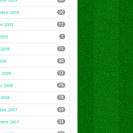
mbre 2009
mbre 2009
20
re 2009
17
2009
1
2008
11
2008
80
 2008
72
ro 2008
78
 2008
78
mbre 2007
59
mbre 2007
23