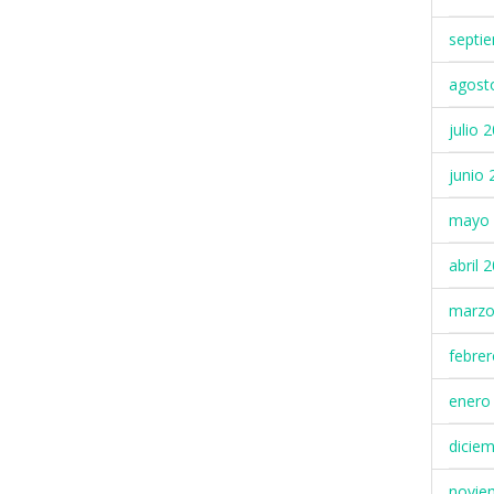
septi
agost
julio 
junio 
mayo 
abril 
marzo
febre
enero
dicie
novie