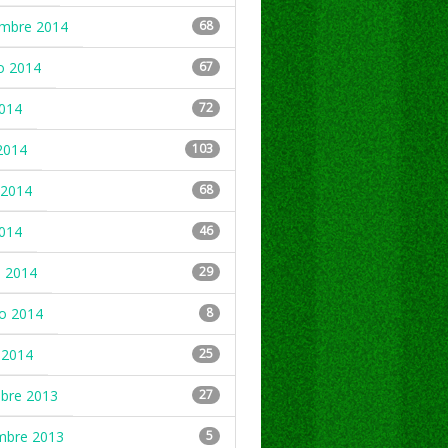
embre 2014
68
o 2014
67
2014
72
2014
103
2014
68
2014
46
 2014
29
ro 2014
8
 2014
25
mbre 2013
27
mbre 2013
5