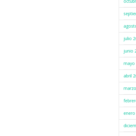
octub
septi
agost
julio 
junio 
mayo 
abril 
marzo
febre
enero
dicie