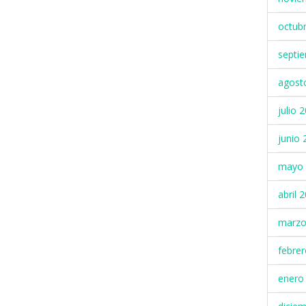
octub
septi
agost
julio 
junio 
mayo 
abril 
marzo
febre
enero