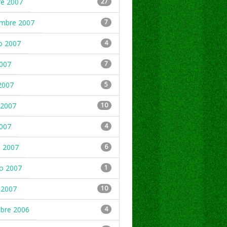
re 2007
27
embre 2007
7
o 2007
4
2007
7
2007
5
2007
10
2007
4
 2007
6
ro 2007
1
 2007
10
mbre 2006
4