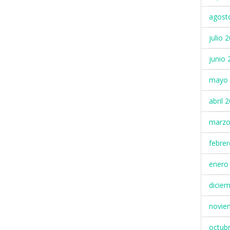
agost
julio 
junio 
mayo 
abril 
marzo
febre
enero
dicie
novie
octub