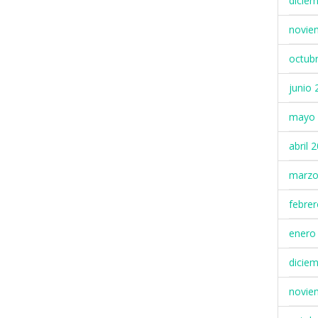
dicie
novie
octub
junio 
mayo 
abril 
marzo
febre
enero
dicie
novie