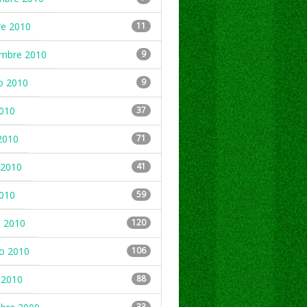
re 2010
11
embre 2010
9
o 2010
9
2010
37
2010
71
2010
41
2010
59
 2010
120
ro 2010
106
 2010
88
33