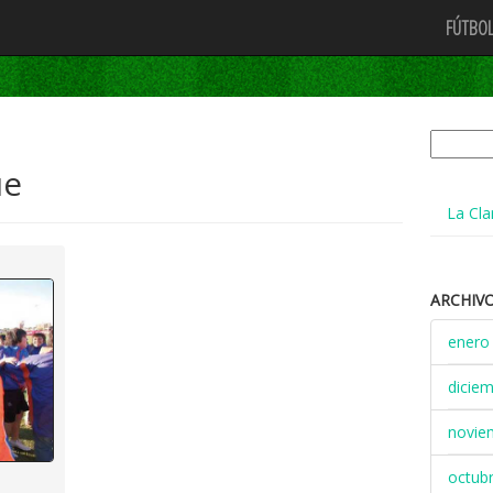
FÚTBOL
Buscar:
ue
La Cla
ARCHIV
enero
dicie
novie
octub