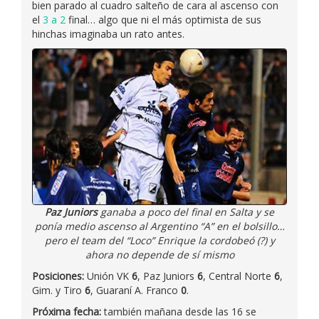
bien parado al cuadro salteño de cara al ascenso con
el
3 a 2
final… algo que ni el más optimista de sus
hinchas imaginaba un rato antes.
Paz Juniors
ganaba a poco del final en Salta y se
ponía medio ascenso al Argentino “A” en el bolsillo…
pero el team del “Loco” Enrique la cordobeó (?) y
ahora no depende de sí mismo
Posiciones:
Unión VK
6
, Paz Juniors
6
, Central Norte
6
,
Gim. y Tiro
6
, Guaraní A. Franco
0
.
Próxima fecha:
también mañana desde las 16 se