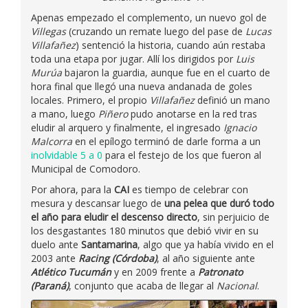
Apenas empezado el complemento, un nuevo gol de
Villegas
(cruzando un remate luego del pase de
Lucas
Villafañez
) sentenció la historia, cuando aún restaba
toda una etapa por jugar. Allí los dirigidos por
Luis
Murúa
bajaron la guardia, aunque fue en el cuarto de
hora final que llegó una nueva andanada de goles
locales. Primero, el propio
Villafañez
definió un mano
a mano, luego
Piñero
pudo anotarse en la red tras
eludir al arquero y finalmente, el ingresado
Ignacio
Malcorra
en el epílogo terminó de darle forma a un
inolvidable 5 a 0
para el festejo de los que fueron al
Municipal de Comodoro.
Por ahora, para la
CAI
es tiempo de celebrar con
mesura y descansar luego de
una pelea que duró todo
el año para eludir el descenso directo
, sin perjuicio de
los desgastantes 180 minutos que debió vivir en su
duelo ante
Santamarina
, algo que ya había vivido en el
2003 ante
Racing (Córdoba)
, al año siguiente ante
Atlético Tucumán
y en 2009 frente a
Patronato
(Paraná)
, conjunto que acaba de llegar al
Nacional
.