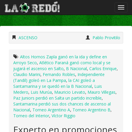
ASCENSO
Pablo Provitilo
Altos Hornos Zapla ganó en la ida y define en
Arroyo Seco
,
Atlético Paraná ganó como local y se
jugará el ascenso en Salto
,
B Nacional
,
Carlos Enrique
,
Claudio Marini
,
Fernando Robles
,
Independiente
(Tandil) goleó en La Pampa
,
la CAI goleó a
Santamarina y se quedó en la B Nacional
,
Luis
Medero
,
Luis Murúa
,
Mauricio Levato
,
Mauro Villegas
,
Paz Juniors perdió en Salta un partido increíble
,
Santamarina perdió sus dos chances de ascenso al
Nacional
,
Torneo Argentino A
,
Torneo Argentino B
,
Torneo del Interior
,
Víctor Riggio
Experto en promociones