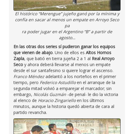
El histórico “Merengue” jujeño ganó por la mínima y
confía en sacar al menos un empate en Arroyo Seco
pa
ra poder jugar en el Argentino “B” a partir de
agosto…
En las otras dos series sí pudieron ganar los equipos
que vienen de abajo
. Uno de ellos es
Altos Hornos
Zapla
, que batió en tierra jujeña 2 a 1 al
Real Arroyo
Seco
y ahora deberá llevarse al menos un empate
desde el sur santafesino si quiere lograr el ascenso.
Franco Méndez
adelantó a los norteños en el primer
tiempo, pero
Federico Astudillo
en el arranque de la
segunda mitad volvió a emparejar el marcador; sin
embargo,
Nicolás Guzmán
-de penal- le dio la victoria
al elenco de
Horacio Zingariello
en los últimos
minutos, aunque la historia quedó abierta de cara al
partido revancha.