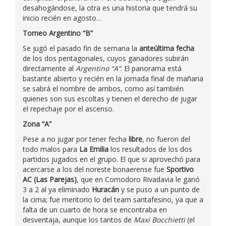
desahogándose, la otra es una historia que tendrá su
inicio recién en agosto…
Torneo Argentino “B”
Se jugó el pasado fin de semana la
anteúltima fecha
de los dos pentagonales, cuyos ganadores subirán
directamente al
Argentino “A”
. El panorama está
bastante abierto y recién en la jornada final de mañana
se sabrá el nombre de ambos, como así también
quienes son sus escoltas y tienen el derecho de jugar
el repechaje por el ascenso.
Zona “A”
Pese a no jugar por tener fecha
libre
, no fueron del
todo malos para
La Emilia
los resultados de los dos
partidos jugados en el grupo. El que si aprovechó para
acercarse a los del noreste bonaerense fue
Sportivo
AC (Las Parejas)
, que en Comodoro Rivadavia le ganó
3 a 2 al ya eliminado
Huracán
y se puso a un punto de
la cima; fue meritorio lo del team santafesino, ya que a
falta de un cuarto de hora se encontraba en
desventaja, aunque los tantos de
Maxi Bocchietti
(el