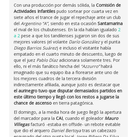
Con una producción por demás sólida, la
Comisión de
Actividades Infantiles
pudo sortear por cuarta vez en
siete años el trance de jugar el repechaje ante un club
del
Argentino “A”
, siendo en esta ocasión
Santamarina
el rival de los chubutenses. En la ida habían igualado
2
a 2
pese a que los tandilenses jugaron sin dos de sus
mejores valores (el volante
Darío González
y el punta
Diego Barrios Suárez
) e incluso el visitante había
empatado en el cuarto minuto de descuento, luego de
que el juez
Pablo Díaz
adicionara solamente tres. Por
ello, ni el más fanático hincha del
“Azzurro”
habrá
imaginado que su equipo iba a florearse ante uno de
los mejores cuadros de la tercera división
indirectamente afiliada, aunque justo es destacar que
el aurinegro tuvo que disputar demasiados partidos en
este último tiempo y llegó con los restos a jugarse la
chance de ascenso
en tierra patagónica.
El domingo, a la media hora de juego llegó la apertura
del marcador para la
CAI
, cuando el goleador
Mauro
Villegas
facturó -estaba en offside- un rebote evitable
que dio el arquero
Daniel Bertoya
tras un cabezazo
esquinado del otro punta local,
Jorge Piñero Da Silva
.