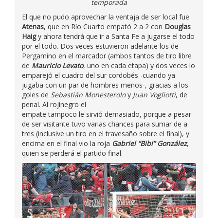
temporada
El que no pudo aprovechar la ventaja de ser local fue
Atenas
, que en Río Cuarto empató 2 a 2 con
Douglas
Haig
y ahora tendrá que ir a Santa Fe a jugarse el todo
por el todo. Dos veces estuvieron adelante los de
Pergamino en el marcador (ambos tantos de tiro libre
de
Mauricio Levato
, uno en cada etapa) y dos veces lo
emparejó el cuadro del sur cordobés -cuando ya
jugaba con un par de hombres menos-, gracias a los
goles de
Sebastián Monesterolo
y
Juan Vogliotti
, de
penal. Al rojinegro el
empate tampoco le sirvió demasiado, porque a pesar
de ser visitante tuvo varias chances para sumar de a
tres (inclusive un tiro en el travesaño sobre el final), y
encima en el final vio la roja
Gabriel “Bibi” González
,
quien se perderá el partido final.