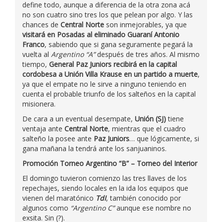
define todo, aunque a diferencia de la otra zona acá
no son cuatro sino tres los que pelean por algo. Y las
chances de
Central Norte
son inmejorables, ya que
visitará en Posadas al eliminado Guaraní Antonio
Franco
, sabiendo que si gana seguramente pegará la
vuelta al
Argentino “A”
después de tres años. Al mismo
tiempo,
General Paz Juniors recibirá en la capital
cordobesa a Unión Villa Krause en un partido a muerte
,
ya que el empate no le sirve a ninguno teniendo en
cuenta el probable triunfo de los salteños en la capital
misionera.
De cara a un eventual desempate,
Unión (SJ)
tiene
ventaja ante
Central Norte
, mientras que el cuadro
salteño la posee ante
Paz Juniors
… que lógicamente, si
gana mañana la tendrá ante los sanjuaninos.
Promoción Torneo Argentino “B” – Torneo del Interior
El domingo tuvieron comienzo las tres llaves de los
repechajes, siendo locales en la ida los equipos que
vienen del maratónico
TdI
, también conocido por
algunos como
“Argentino C”
aunque ese nombre no
exsita. Sin (?).