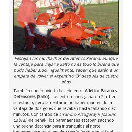
Festejan los muchachos del Atlético Parana, aunque
la ventaja para viajar a Salto no es todo lo buena que
pudo haber sido… igualmente, saben que están a un
empate de volver al Argentino “B” después de cuatro
años
También quedó abierta la serie entre
Atlético Paraná
y
Defensores (Salto)
. Los entrerrianos ganaron 2 a 1 en
su estadio, pero lamentaron no haber mantenido la
ventaja de dos goles que llevaban hasta faltando diez
minutos. Con tantos de
Lisandro Alzugaray
y
Joaquín
Cabral
-de penal-, los paranaenses estaban sacando
una buena distancia para ir tranquilos al norte
bonaerense; pero el gol de
Martín Bahillo
en el final