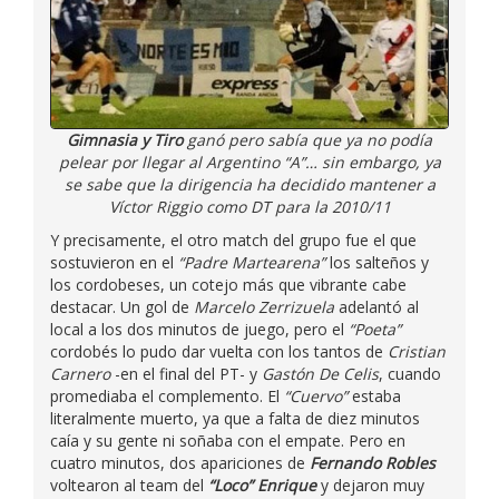
Gimnasia y Tiro
ganó pero sabía que ya no podía
pelear por llegar al Argentino “A”… sin embargo, ya
se sabe que la dirigencia ha decidido mantener a
Víctor Riggio como DT para la 2010/11
Y precisamente, el otro match del grupo fue el que
sostuvieron en el
“Padre Martearena”
los salteños y
los cordobeses, un cotejo más que vibrante cabe
destacar. Un gol de
Marcelo Zerrizuela
adelantó al
local a los dos minutos de juego, pero el
“Poeta”
cordobés lo pudo dar vuelta con los tantos de
Cristian
Carnero
-en el final del PT- y
Gastón De Celis
, cuando
promediaba el complemento. El
“Cuervo”
estaba
literalmente muerto, ya que a falta de diez minutos
caía y su gente ni soñaba con el empate. Pero en
cuatro minutos, dos apariciones de
Fernando Robles
voltearon al team del
“Loco” Enrique
y dejaron muy